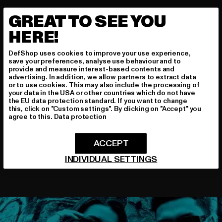
GREAT TO SEE YOU
HERE!
DefShop uses cookies to improve your use experience,
save your preferences, analyse use behaviour and to
provide and measure interest-based contents and
Video nicht verfügbar
advertising. In addition, we allow partners to extract data
or to use cookies. This may also include the processing of
Dieses Video ist nicht verfügbar
your data in the USA or other countries which do not have
the EU data protection standard. If you want to change
this, click on "Custom settings". By clicking on "Accept" you
agree to this.
Data protection
ACCEPT
INDIVIDUAL SETTINGS