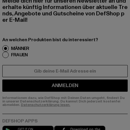
Melde dich hier für unseren Newsletter an und
erhalte künftig Informationen über aktuelle Tre
nds, Angebote und Gutscheine von DefShop p
er E-Mail!
An welchen Produkten bist du interessiert?
MÄNNER
FRAUEN
E-MAIL
ANMELDEN
Informationen dazu, wie DefShop mit Deinen Daten umgeht, findest Du
in unserer Datenschutzerklärung. Du kannst Dich jederzeit kostenfei
abmelden.
Datenschutzerklärung lesen.
Play market
App store