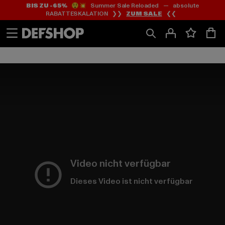
BIS ZU -65%
😲💥 Summer Sale Reloaded — absolute
Zum
Zum
RABATTESKALATION ❯❯
ZUM SALE
❮❮
Inhalt
Fußzeile
springen
springen
Video nicht verfügbar
Dieses Video ist nicht verfügbar