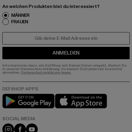
An welchen Produkten bist du interessiert?
MÄNNER
FRAUEN
E-MAIL
ANMELDEN
Informationen dazu, wie DefShop mit Deinen Daten umgeht, findest Du
in unserer Datenschutzerklärung. Du kannst Dich jederzeit kostenfei
abmelden.
Datenschutzerklärung lesen.
Play market
App store
Instagram
Facebook
YouTube