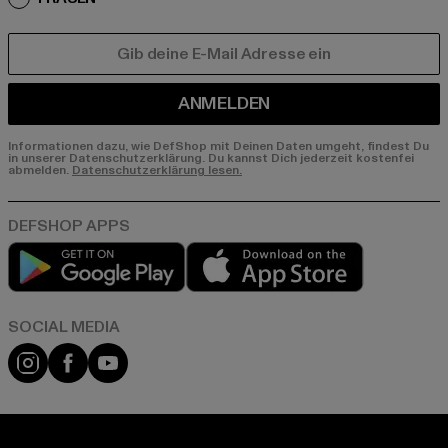
E-MAIL
ANMELDEN
Informationen dazu, wie DefShop mit Deinen Daten umgeht, findest Du
in unserer Datenschutzerklärung. Du kannst Dich jederzeit kostenfei
abmelden.
Datenschutzerklärung lesen.
Play market
App store
Instagram
Facebook
YouTube