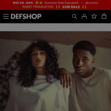
BIS ZU -65%
😲💥 Summer Sale Reloaded — absolute
Zum
Zum
RABATTESKALATION ❯❯
ZUM SALE
❮❮
Inhalt
Fußzeile
springen
springen