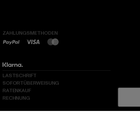
ZAHLUNGSMETHODEN
LASTSCHRIFT
SOFORTÜBERWEISUNG
RATENKAUF
RECHNUNG
LOGISTIKPARTNER