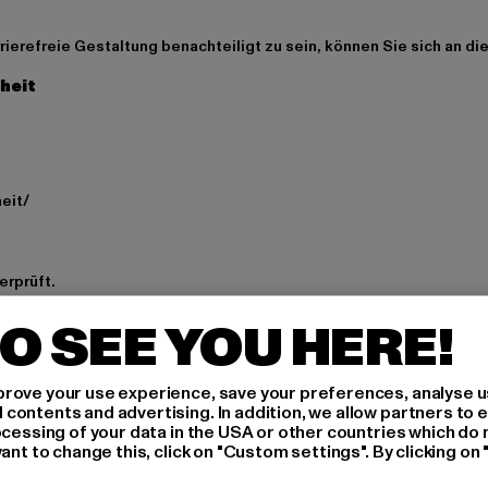
arrierefreie Gestaltung benachteiligt zu sein, können Sie sich an
iheit
eit/
erprüft.
O SEE YOU HERE!
H AN,
rove your use experience, save your preferences, analyse u
ontents and advertising. In addition, we allow partners to e
ocessing of your data in the USA or other countries which do 
ant to change this, click on "Custom settings". By clicking on 