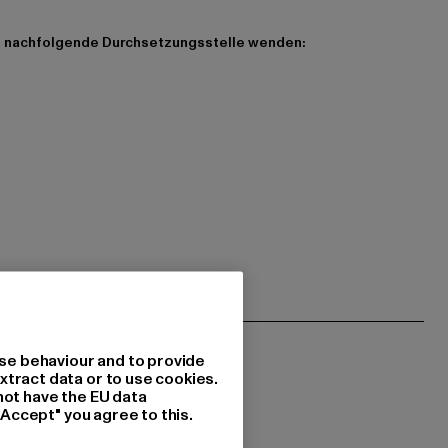
 die nachfolgende Durchsetzungsstelle wenden:
se behaviour and to provide
xtract data or to use cookies.
not have the EU data
"Accept" you agree to this.