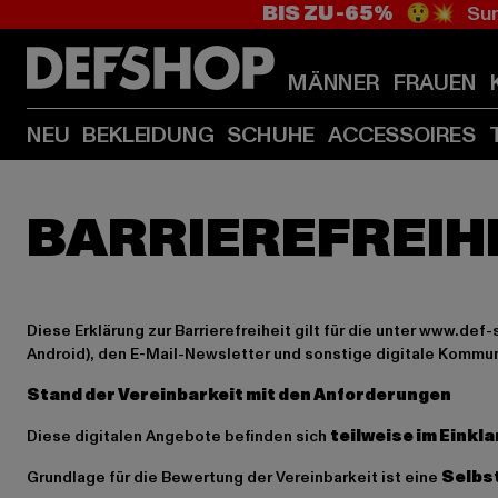
BIS ZU -65%
😲💥 Sum
MÄNNER
FRAUEN
NEU
BEKLEIDUNG
SCHUHE
ACCESSOIRES
Diese Erklärung zur Barrierefreiheit gilt für die unter
www.def-
Android), den E-Mail-Newsletter und sonstige digitale Komm
Stand der Vereinbarkeit mit den Anforderungen
Diese digitalen Angebote befinden sich
teilweise im Einkl
Grundlage für die Bewertung der Vereinbarkeit ist eine
Selbs