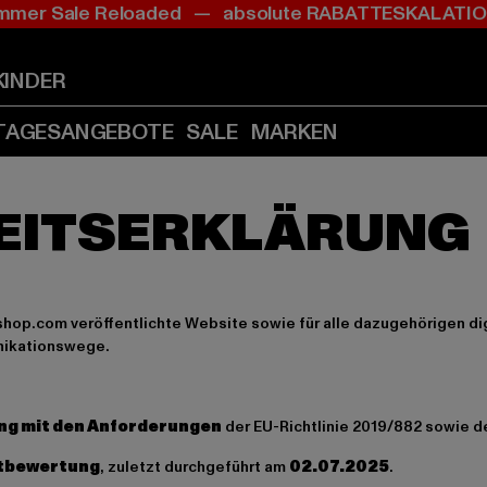
mer Sale Reloaded — absolute RABATTESKALAT
Zum
Zum
Inhalt
Fußzeile
springen
springen
KINDER
(Enter
(Enter
drücken)
drücken)
TAGESANGEBOTE
SALE
MARKEN
shop.com
veröffentlichte Website sowie für alle dazugehörigen d
unikationswege.
ang mit den Anforderungen
der EU-Richtlinie 2019/882 sowie d
tbewertung
, zuletzt durchgeführt am
02.07.2025
.