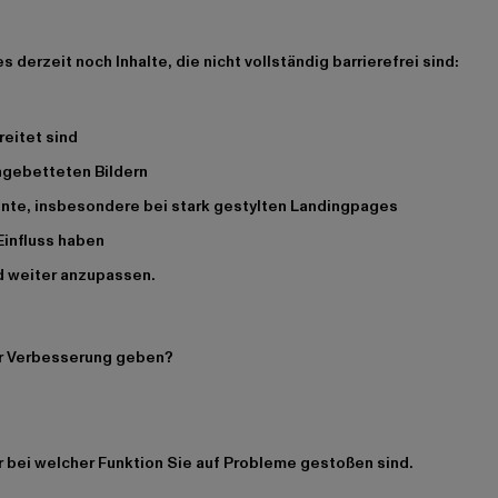
derzeit noch Inhalte, die nicht vollständig barrierefrei sind:
reitet sind
ingebetteten Bildern
ente, insbesondere bei stark gestylten Landingpages
 Einfluss haben
nd weiter anzupassen.
ur Verbesserung geben?
r bei welcher Funktion Sie auf Probleme gestoßen sind.