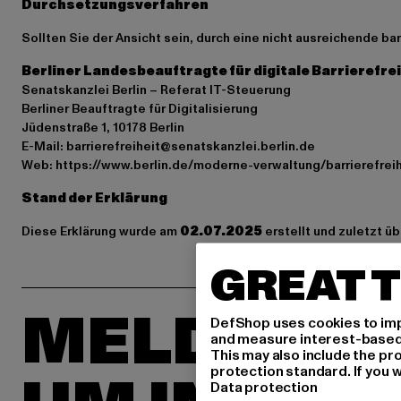
Durchsetzungsverfahren
Sollten Sie der Ansicht sein, durch eine nicht ausreichende b
Berliner Landesbeauftragte für digitale Barrierefre
Senatskanzlei Berlin – Referat IT-Steuerung
Berliner Beauftragte für Digitalisierung
Jüdenstraße 1, 10178 Berlin
E-Mail: barrierefreiheit@senatskanzlei.berlin.de
Web: https://www.berlin.de/moderne-verwaltung/barrierefreih
Stand der Erklärung
Diese Erklärung wurde am
02.07.2025
erstellt und zuletzt üb
GREAT T
MELDE DIC
DefShop uses cookies to imp
and measure interest-based c
This may also include the pr
protection standard. If you w
Data protection