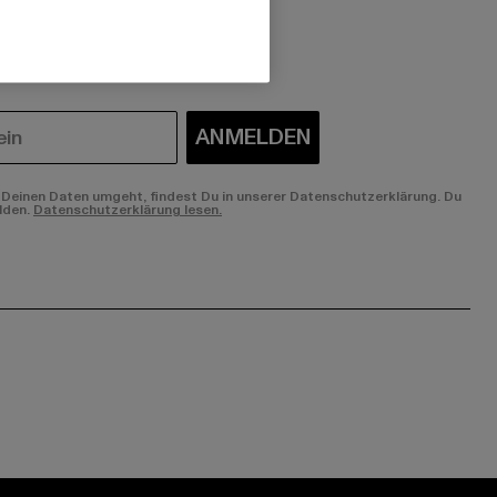
 du interessiert?
ANMELDEN
Deinen Daten umgeht, findest Du in unserer Datenschutzerklärung. Du
lden.
Datenschutzerklärung lesen.