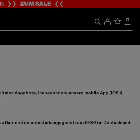
ION ❯❯
ZUM SALE
❮❮
igitalen Angebote, insbesondere unsere mobile App (iOS &
es Barrierefreiheitsstärkungsgesetzes (BFSG) in Deutschland.