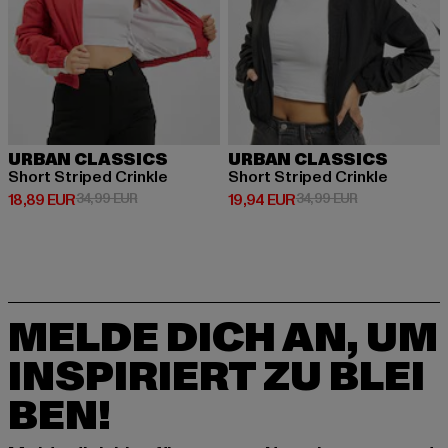
URBAN CLASSICS
URBAN CLASSICS
Short Striped Crinkle
Short Striped Crinkle
Derzeitiger Preis: 18,89 EUR
Aktionspreis: 34,99 EUR
Derzeitiger Preis: 19,94 EUR
Aktionspreis: 
18,89 EUR
34,99 EUR
19,94 EUR
34,99 EUR
MELDE DICH AN, UM
INSPIRIERT ZU BLEI
BEN!