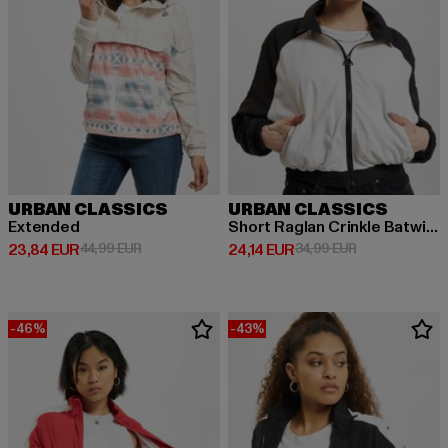
URBAN CLASSICS
URBAN CLASSICS
Extended
Short Raglan Crinkle Batwing
Derzeitiger Preis: 23,84 EUR
Aktionspreis: 44,99 EUR
Derzeitiger Preis: 24,14 EUR
Aktionspreis: 
23,84 EUR
44,99 EUR
24,14 EUR
34,99 EUR
-46%
-43%