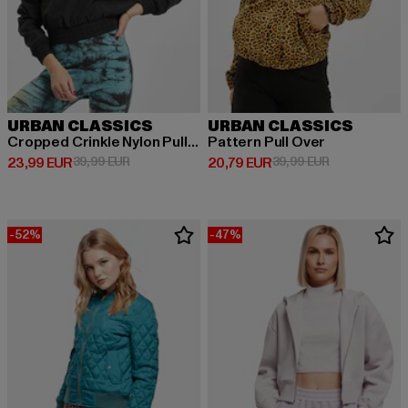
URBAN CLASSICS
URBAN CLASSICS
Cropped Crinkle Nylon Pull Over
Pattern Pull Over
Derzeitiger Preis: 23,99 EUR
Aktionspreis: 39,99 EUR
Derzeitiger Preis: 20,79 EUR
Aktionspreis:
23,99 EUR
39,99 EUR
20,79 EUR
39,99 EUR
-52%
-47%