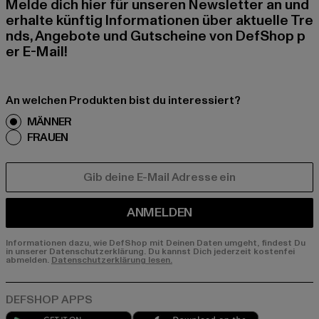
Melde dich hier für unseren Newsletter an und
erhalte künftig Informationen über aktuelle Tre
nds, Angebote und Gutscheine von DefShop p
er E-Mail!
An welchen Produkten bist du interessiert?
MÄNNER
FRAUEN
E-MAIL
ANMELDEN
Informationen dazu, wie DefShop mit Deinen Daten umgeht, findest Du
in unserer Datenschutzerklärung. Du kannst Dich jederzeit kostenfei
abmelden.
Datenschutzerklärung lesen.