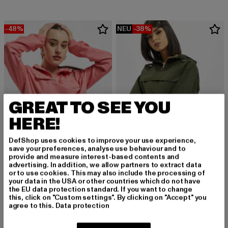
-48%
NEU
-38%
GREAT TO SEE YOU
HERE!
DefShop uses cookies to improve your use experience,
save your preferences, analyse use behaviour and to
provide and measure interest-based contents and
advertising. In addition, we allow partners to extract data
URBAN CLASSICS
URBAN CLASSICS
or to use cookies. This may also include the processing of
Ladies Basic Pull Over
Basic
your data in the USA or other countries which do not have
the EU data protection standard. If you want to change
Derzeitiger Preis: 20,79 EUR
Aktionspreis: 39,99 EUR
Derzeitiger Preis: 24,79 EUR
Aktionspreis:
20,79 EUR
39,99 EUR
24,79 EUR
39,99 EUR
this, click on "Custom settings". By clicking on "Accept" you
agree to this.
Data protection