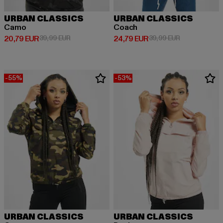
URBAN CLASSICS
URBAN CLASSICS
Camo
Coach
Derzeitiger Preis: 20,79 EUR
Aktionspreis: 39,99 EUR
Derzeitiger Preis: 24,79 EUR
Aktionspreis:
20,79 EUR
39,99 EUR
24,79 EUR
39,99 EUR
-55%
-53%
URBAN CLASSICS
URBAN CLASSICS