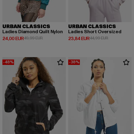
URBAN CLASSICS
URBAN CLASSICS
Ladies Diamond Quilt Nylon
Ladies Short Oversized
Derzeitiger Preis: 24,00 EUR
Aktionspreis: 49,99 EUR
Derzeitiger Preis: 23,84 EUR
Aktionspreis:
24,00 EUR
49,99 EUR
23,84 EUR
44,99 EUR
-48%
-38%