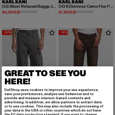
KARL KANI
KARL KANI
OG Silver Relaxed Baggy Jeans
OG K Distress Camo Five Pocket Denim
Derzeitiger Preis: 80,09 EUR
Aktionspreis: 89,99 EUR
Derzeitiger Preis: 87,99 EUR
Aktionspreis:
80,09 EUR
89,99 EUR
87,99 EUR
99,99 EUR
-18%
-14%
GREAT TO SEE YOU
HERE!
DefShop uses cookies to improve your use experience,
save your preferences, analyse use behaviour and to
provide and measure interest-based contents and
advertising. In addition, we allow partners to extract data
KARL KANI
or to use cookies. This may also include the processing of
Patch Five Pocket Denim Vintage
your data in the USA or other countries which do not have
KARL KANI
Derzeitiger Preis: 81,99 EUR
Aktionspreis: 99,99 EUR
81,99 EUR
99,99 EUR
the EU data protection standard. If you want to change