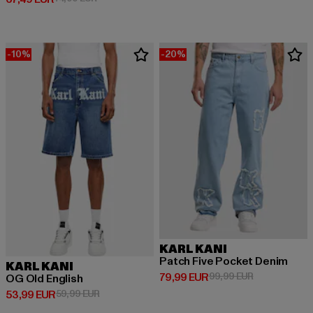
-10%
-20%
KARL KANI
Patch Five Pocket Denim
KARL KANI
Derzeitiger Preis: 79,99 EUR
Aktionspreis:
79,99 EUR
99,99 EUR
OG Old English
Derzeitiger Preis: 53,99 EUR
Aktionspreis: 59,99 EUR
53,99 EUR
59,99 EUR