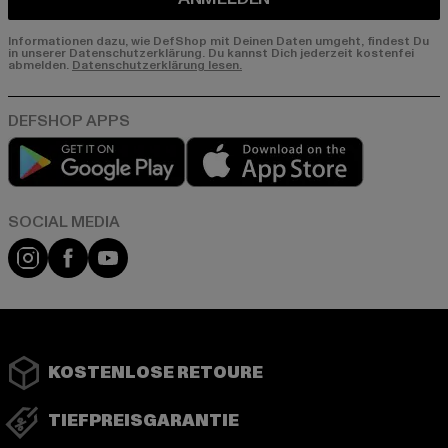
Informationen dazu, wie DefShop mit Deinen Daten umgeht, findest Du
in unserer Datenschutzerklärung. Du kannst Dich jederzeit kostenfei
abmelden.
Datenschutzerklärung lesen.
Play market
App store
Instagram
Facebook
YouTube
KOSTENLOSE RETOURE
TIEFPREISGARANTIE