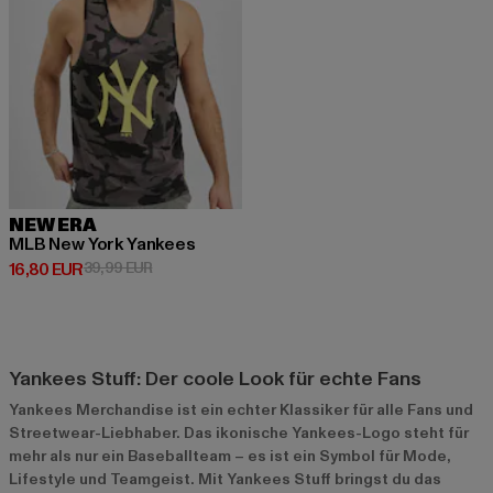
NEW ERA
MLB New York Yankees
Derzeitiger Preis: 16,80 EUR
Aktionspreis: 39,99 EUR
16,80 EUR
39,99 EUR
Yankees Stuff: Der coole Look für echte Fans
Yankees Merchandise ist ein echter Klassiker für alle Fans und
Streetwear-Liebhaber. Das ikonische Yankees-Logo steht für
mehr als nur ein Baseballteam – es ist ein Symbol für Mode,
Lifestyle und Teamgeist. Mit Yankees Stuff bringst du das