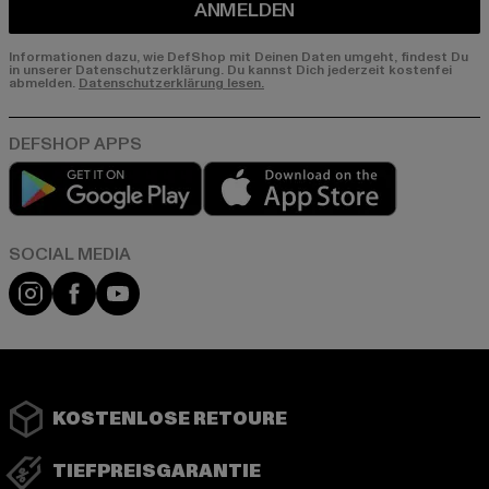
ANMELDEN
Informationen dazu, wie DefShop mit Deinen Daten umgeht, findest Du
in unserer Datenschutzerklärung. Du kannst Dich jederzeit kostenfei
abmelden.
Datenschutzerklärung lesen.
Play market
App store
Instagram
Facebook
YouTube
KOSTENLOSE RETOURE
TIEFPREISGARANTIE