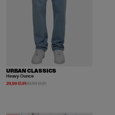
URBAN CLASSICS
Heavy Ounce
Derzeitiger Preis: 29,99 EUR
Aktionspreis: 49,99 EUR
29,99 EUR
49,99 EUR