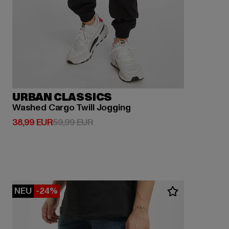
URBAN CLASSICS
Washed Cargo Twill Jogging
Derzeitiger Preis: 38,99 EUR
Aktionspreis: 59,99 EUR
38,99 EUR
59,99 EUR
NEU
-24%