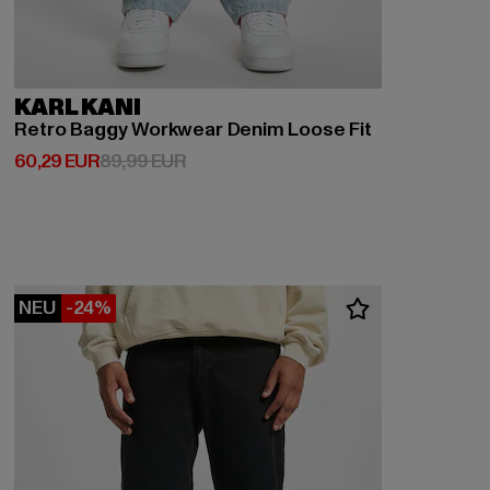
KARL KANI
Retro Baggy Workwear Denim Loose Fit
Derzeitiger Preis: 60,29 EUR
Aktionspreis: 89,99 EUR
60,29 EUR
89,99 EUR
NEU
-24%