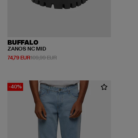
BUFFALO
ZANOS NC MID
Derzeitiger Preis: 74,79 EUR
Aktionspreis: 109,99 EUR
74,79 EUR
109,99 EUR
-40%