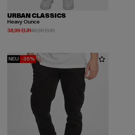
URBAN CLASSICS
Heavy Ounce
Derzeitiger Preis: 38,99 EUR
Aktionspreis: 49,99 EUR
38,99 EUR
49,99 EUR
NEU
-35%