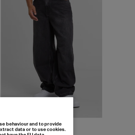
2Y STUDIOS
se behaviour and to provide
Eren Basic Wide Baggy
xtract data or to use cookies.
not have the EU data