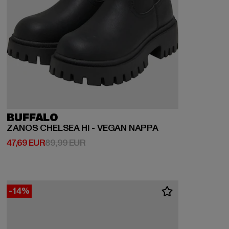
BUFFALO
ZANOS CHELSEA HI - VEGAN NAPPA
Derzeitiger Preis: 47,69 EUR
Aktionspreis: 89,99 EUR
47,69 EUR
89,99 EUR
-14%