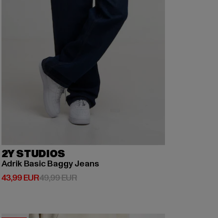
2Y STUDIOS
Adrik Basic Baggy Jeans
Derzeitiger Preis: 43,99 EUR
Aktionspreis: 49,99 EUR
43,99 EUR
49,99 EUR