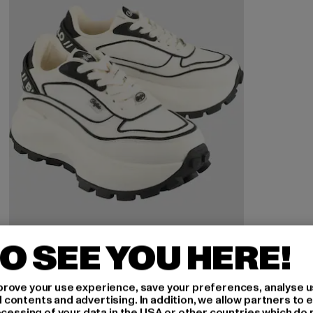
O SEE YOU HERE!
BUFFALO
rove your use experience, save your preferences, analyse u
Manhatten One
ontents and advertising. In addition, we allow partners to e
ocessing of your data in the USA or other countries which do 