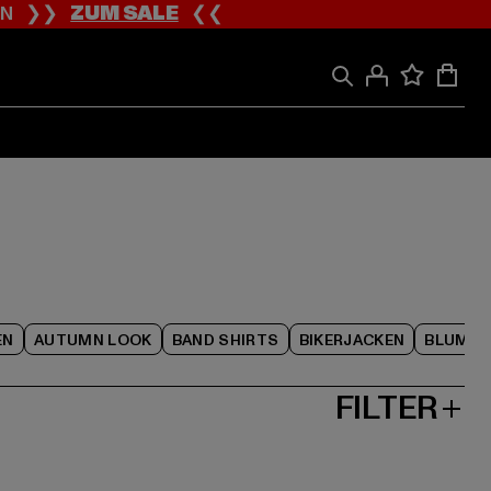
ION ❯❯
ZUM SALE
❮❮
EN
AUTUMN LOOK
BAND SHIRTS
BIKERJACKEN
BLUME
FILTER