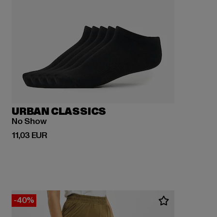
URBAN CLASSICS
No Show
Derzeitiger Preis: 11,03 EUR
11,03 EUR
-40%