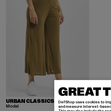
GREAT T
URBAN CLASSICS
DefShop uses cookies to imp
Modal
and measure interest-based c
This may also include the pr