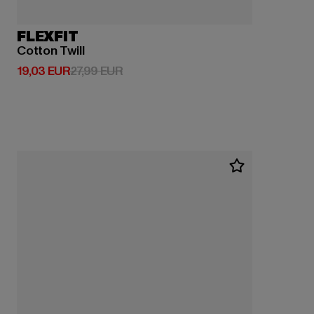
FLEXFIT
Cotton Twill
Derzeitiger Preis: 19,03 EUR
Aktionspreis: 27,99 EUR
19,03 EUR
27,99 EUR