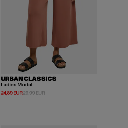
URBAN CLASSICS
Ladies Modal
Derzeitiger Preis: 24,89 EUR
Aktionspreis: 29,99 EUR
24,89 EUR
29,99 EUR