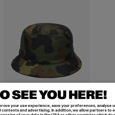
O SEE YOU HERE!
FLEXFIT
rove your use experience, save your preferences, analyse u
Camo Bucket
ontents and advertising. In addition, we allow partners to e
ocessing of your data in the USA or other countries which do 