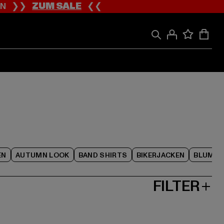
ION ❯❯
ZUM SALE
❮❮
EN
AUTUMN LOOK
BAND SHIRTS
BIKERJACKEN
BLUME
FILTER