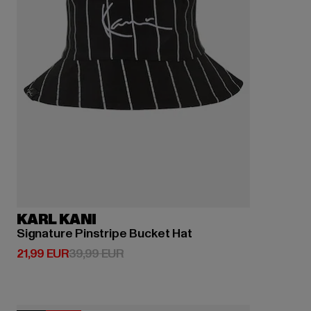
KARL KANI
Signature Pinstripe Bucket Hat
Derzeitiger Preis: 21,99 EUR
Aktionspreis: 39,99 EUR
21,99 EUR
39,99 EUR