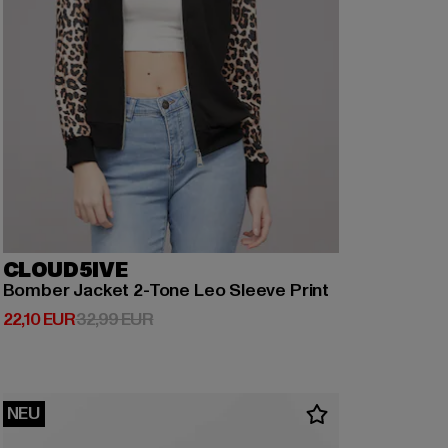
CLOUD5IVE
Bomber Jacket 2-Tone Leo Sleeve Print
Derzeitiger Preis: 22,10 EUR
Aktionspreis: 32,99 EUR
22,10 EUR
32,99 EUR
NEU