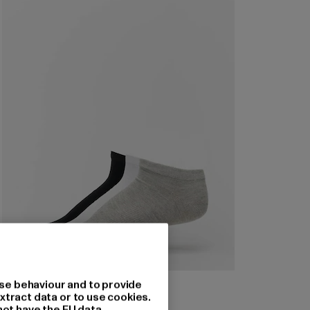
URBAN CLASSICS
se behaviour and to provide
No Show Socks 5-Pack
xtract data or to use cookies.
not have the EU data