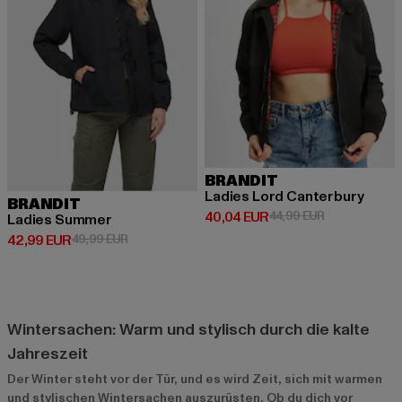
BRANDIT
Ladies Lord Canterbury
BRANDIT
Derzeitiger Preis: 40,04 EUR
Aktionspreis:
40,04 EUR
44,99 EUR
Ladies Summer
Derzeitiger Preis: 42,99 EUR
Aktionspreis: 49,99 EUR
42,99 EUR
49,99 EUR
Wintersachen: Warm und stylisch durch die kalte
Jahreszeit
Der Winter steht vor der Tür, und es wird Zeit, sich mit warmen
und stylischen Wintersachen auszurüsten. Ob du dich vor