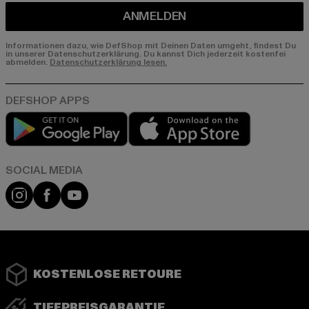
ANMELDEN
Informationen dazu, wie DefShop mit Deinen Daten umgeht, findest Du
in unserer Datenschutzerklärung. Du kannst Dich jederzeit kostenfei
abmelden.
Datenschutzerklärung lesen.
Play market
App store
Instagram
Facebook
YouTube
KOSTENLOSE RETOURE
TIEFPREISGARANTIE