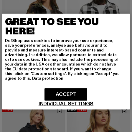
GREAT TO SEE YOU
HERE!
DefShop uses cookies to improve your use experience,
save your preferences, analyse use behaviour and to
provide and measure interest-based contents and
advertising. In addition, we allow partners to extract data
or to use cookies. This may also include the processing of
your data in the USA or other countries which do not have
BRANDIT
the EU data protection standard. If you want to change
Lumber
this, click on "Custom settings". By clicking on "Accept" you
BRANDIT
agree to this.
Data protection
Derzeitiger Preis: 56,99 EUR
56,99 EUR
Ladies Windbreaker
Derzeitiger Preis: 25,20 EUR
Aktionspreis: 59,99 EUR
25,20 EUR
59,99 EUR
ACCEPT
INDIVIDUAL SETTINGS
-14%
NEU
-11%