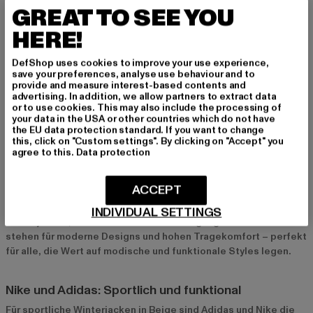
GREAT TO SEE YOU
Parka und lange Jacken für vielseitige Looks
HERE!
Für alle, die es etwas eleganter mögen, sind Parka und lange
DefShop uses cookies to improve your use experience,
Winterjacken in Beige die richtige Wahl. Diese Modelle bieten
save your preferences, analyse use behaviour and to
zusätzlichen Schutz und Wärme und verleihen deinem Outfit
provide and measure interest-based contents and
advertising. In addition, we allow partners to extract data
eine schicke Note. Besonders Parka mit Kunstfellbesatz an der
or to use cookies. This may also include the processing of
Kapuze sind ein echter Hingucker und perfekt für kalte
your data in the USA or other countries which do not have
Wintertage geeignet.
the EU data protection standard. If you want to change
this, click on "Custom settings". By clicking on "Accept" you
agree to this.
Data protection
Top-Marken für beige Winterjacken bei Def-Shop
Urban Classics und Only: Modern und lässig
ACCEPT
Urban Classics
und
Only
bieten eine breite Auswahl an beigen
INDIVIDUAL SETTINGS
Winterjacken, die sich ideal für den Alltag eignen. Diese Marken
stehen für moderne Designs und hohen Tragekomfort – perfekt
für alle, die Wert auf modische und funktionale Styles legen.
Nike und Adidas: Sportlich und funktional
Für sportliche Winterjacken in Beige sind
Adidas
und
Nike
die