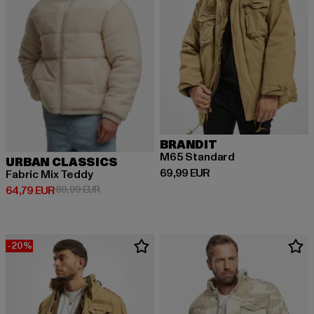
BRANDIT
M65 Standard
URBAN CLASSICS
Derzeitiger Preis: 69,99 EUR
69,99 EUR
Fabric Mix Teddy
Derzeitiger Preis: 64,79 EUR
Aktionspreis: 89,99 EUR
64,79 EUR
89,99 EUR
-20%