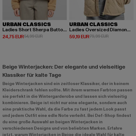
URBAN CLASSICS
URBAN CLASSICS
Ladies Short Sherpa Button Jacket
Ladies Oversized Diamond Quilt
Derzeitiger Preis: 24,75 EUR
Aktionspreis: 54,99 EUR
Derzeitiger Preis: 59,19 EUR
Aktionspreis: 
24,75 EUR
54,99 EUR
59,19 EUR
79,99 EUR
Beige Winterjacken: Der elegante und vielseitige
Klassiker für kalte Tage
Beige Winterjacken sind ein zeitloser Klassiker, der in keinem
Kleiderschrank fehlen sollte. Mit ihrem warmen Farbton passen
sie perfekt in die Wintergarderobe und lassen sich vielseitig
kombinieren. Beige ist nicht nur eine elegante, sondern auch
eine praktische Wahl, da die Farbe zu fast jedem Look passt
und jedem Outfit eine edle Note verleiht. Bei Def-Shop findest
du eine große Auswahl an beigen Winterjacken in
verschiedenen Designs und von beliebten Marken. Erfahre
jetzt, warum Winterjacken in Beige die ideale Wahl für kalte