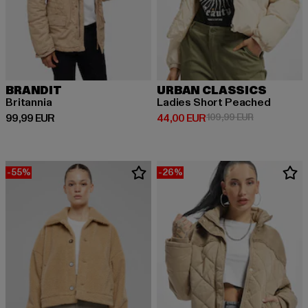
BRANDIT
URBAN CLASSICS
Britannia
Ladies Short Peached
Derzeitiger Preis: 99,99 EUR
Derzeitiger Preis: 44,00 EUR
Aktionspreis
99,99 EUR
44,00 EUR
109,99 EUR
-55%
-26%