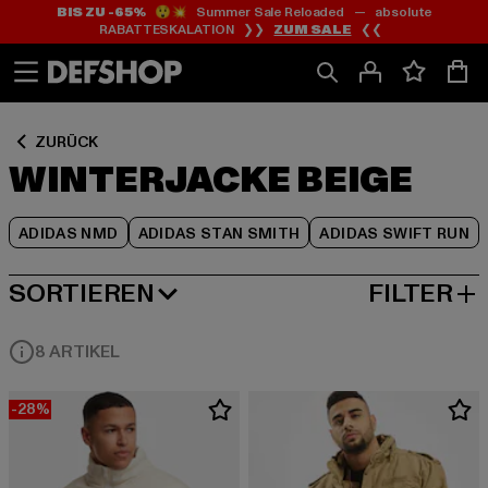
BIS ZU -65%
😲💥 Summer Sale Reloaded — absolute
Zum
Zum
Zum
RABATTESKALATION ❯❯
ZUM SALE
❮❮
Inhalt
Fußzeile
Produktraster
springen
springen
springen
ZURÜCK
WINTERJACKE BEIGE
ADIDAS NMD
ADIDAS STAN SMITH
ADIDAS SWIFT RUN
SORTIEREN
FILTER
BELIEBTESTE
8 ARTIKEL
-28%