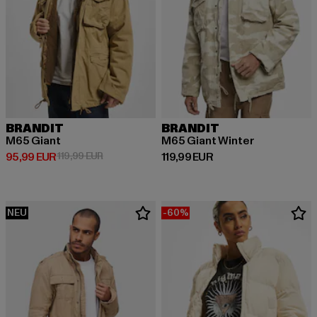
BRANDIT
BRANDIT
M65 Giant
M65 Giant Winter
Derzeitiger Preis: 95,99 EUR
Aktionspreis: 119,99 EUR
Derzeitiger Preis: 119,99 EUR
95,99 EUR
119,99 EUR
119,99 EUR
NEU
-60%