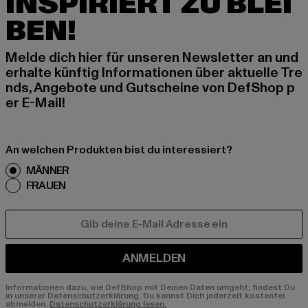
INSPIRIERT ZU BLEI
BEN!
Melde dich hier für unseren Newsletter an und
erhalte künftig Informationen über aktuelle Tre
nds, Angebote und Gutscheine von DefShop p
er E-Mail!
An welchen Produkten bist du interessiert?
MÄNNER
FRAUEN
E-MAIL
ANMELDEN
Informationen dazu, wie DefShop mit Deinen Daten umgeht, findest Du
in unserer Datenschutzerklärung. Du kannst Dich jederzeit kostenfei
abmelden.
Datenschutzerklärung lesen.