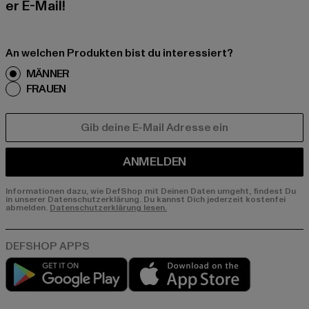
er E-Mail!
An welchen Produkten bist du interessiert?
MÄNNER
FRAUEN
E-MAIL
ANMELDEN
Informationen dazu, wie DefShop mit Deinen Daten umgeht, findest Du
in unserer Datenschutzerklärung. Du kannst Dich jederzeit kostenfei
abmelden.
Datenschutzerklärung lesen.
Play market
App store