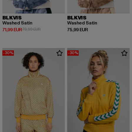
BLKVIS
BLKVIS
Washed Satin
Washed Satin
Derzeitiger Preis: 71,99 EUR
Aktionspreis: 79,99 EUR
Derzeitiger Preis: 75,99 EUR
71,99 EUR
79,99 EUR
75,99 EUR
-30%
-30%