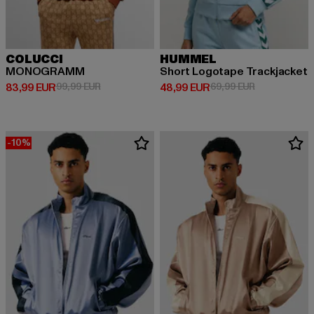
COLUCCI
HUMMEL
MONOGRAMM
Short Logotape Trackjacket
Derzeitiger Preis: 83,99 EUR
Aktionspreis: 99,99 EUR
Derzeitiger Preis: 48,99 EUR
Aktionspreis:
83,99 EUR
99,99 EUR
48,99 EUR
69,99 EUR
-10%