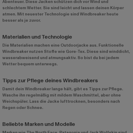
Abenteuer. Diese Jacken schützen dich vor Wind und
schlechtem Wetter. Sie sind leicht und lassen deinen Körper
atmen. Mit neuester Technologie sind Windbreaker heute
besser als je zuvor.
Materialien und Technologie
Die Materialien machen eine Outdoorjacke aus. Funktionelle
Windbreaker nutzen Stoffe wie Gore-Tex. Diese sind winddicht,
wasserabweisend und atmungsaktiv. So bist du bei jedem
Wetter bequem unterwegs.
Tipps zur Pflege deines Windbreakers
Damit dein Windbreaker lange hält, gibt es Tipps zur Pflege.
Wasche ihn regelmäßig mit mildem Waschmittel, aber ohne
Weichspüler. Lass die Jacke lufttrocknen, besonders nach
Regen oder Schnee.
Beliebte Marken und Modelle
Marken wie The North Face, Patagonia und Jack Wolfskin sind