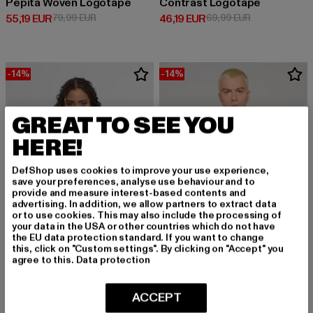
Pepita Woven Logotape
Contrast Logotape
Derzeitiger Preis: 55,19 EUR
Aktionspreis: 79,99 EUR
Derzeitiger Preis: 46,19 EUR
Aktionspreis: 
55,19 EUR
79,99 EUR
46,19 EUR
69,99 EUR
-14%
-14%
GREAT TO SEE YOU
HERE!
DefShop uses cookies to improve your use experience,
save your preferences, analyse use behaviour and to
provide and measure interest-based contents and
advertising. In addition, we allow partners to extract data
or to use cookies. This may also include the processing of
your data in the USA or other countries which do not have
the EU data protection standard. If you want to change
this, click on "Custom settings". By clicking on "Accept" you
agree to this.
Data protection
KARL KANI
UNFAIR ATHLETICS
ACCEPT
OG Shadow Stripe Cropped
DMWU