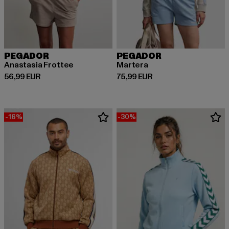
PEGADOR
PEGADOR
Anastasia Frottee
Martera
Derzeitiger Preis: 56,99 EUR
Derzeitiger Preis: 75,99 EUR
56,99 EUR
75,99 EUR
-16%
-30%