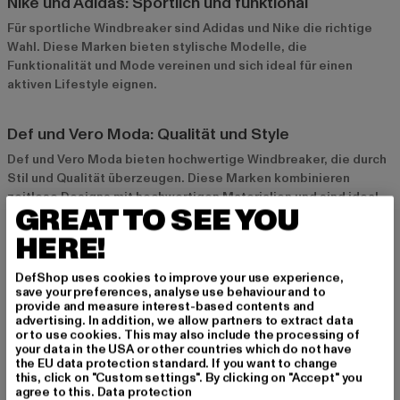
Nike und Adidas: Sportlich und funktional
Für sportliche Windbreaker sind
Adidas
und
Nike
die richtige
Wahl. Diese Marken bieten stylische Modelle, die
Funktionalität und Mode vereinen und sich ideal für einen
aktiven Lifestyle eignen.
Def und Vero Moda: Qualität und Style
Def
und
Vero Moda
bieten hochwertige Windbreaker, die durch
Stil und Qualität überzeugen. Diese Marken kombinieren
zeitlose Designs mit hochwertigen Materialien und sind ideal
GREAT TO SEE YOU
für alle, die auf Qualität und Vielseitigkeit setzen.
HERE!
Styling-Tipps für Damen-Windbreaker
DefShop uses cookies to improve your use experience,
Casual mit Jeans und Sneakers
save your preferences, analyse use behaviour and to
provide and measure interest-based contents and
Für einen entspannten Alltagslook kombinierst du deinen
advertising. In addition, we allow partners to extract data
or to use cookies. This may also include the processing of
Windbreaker am besten mit Jeans und Sneakers. Dieser Look
your data in the USA or other countries which do not have
ist bequem und ideal für den Stadtbummel oder ein Treffen mit
the EU data protection standard. If you want to change
Freunden. Eine Crossbody-Bag und eine Sonnenbrille runden
this, click on "Custom settings". By clicking on "Accept" you
agree to this.
Data protection
das Outfit ab.