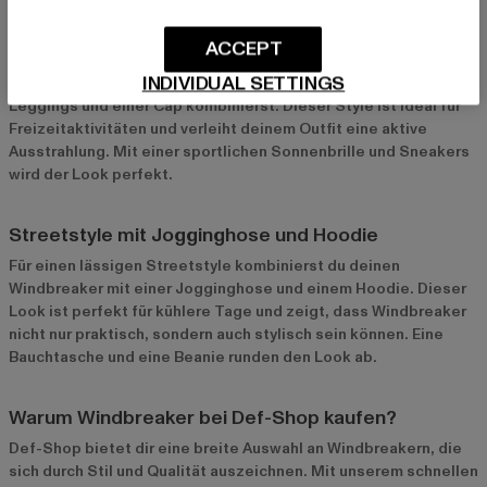
ACCEPT
Sportlich mit Leggings und Cap
INDIVIDUAL SETTINGS
Ein sportlicher Look gelingt dir, wenn du den Windbreaker mit
Leggings und einer Cap kombinierst. Dieser Style ist ideal für
Freizeitaktivitäten und verleiht deinem Outfit eine aktive
Ausstrahlung. Mit einer sportlichen Sonnenbrille und Sneakers
wird der Look perfekt.
Streetstyle mit Jogginghose und Hoodie
Für einen lässigen Streetstyle kombinierst du deinen
Windbreaker mit einer Jogginghose und einem Hoodie. Dieser
Look ist perfekt für kühlere Tage und zeigt, dass Windbreaker
nicht nur praktisch, sondern auch stylisch sein können. Eine
Bauchtasche und eine Beanie runden den Look ab.
Warum Windbreaker bei Def-Shop kaufen?
Def-Shop bietet dir eine breite Auswahl an Windbreakern, die
sich durch Stil und Qualität auszeichnen. Mit unserem schnellen