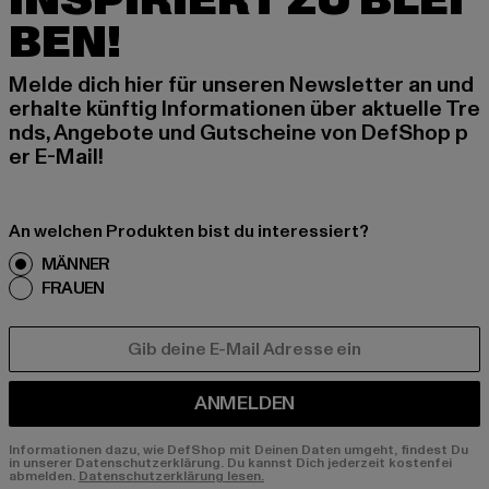
INSPIRIERT ZU BLEI
BEN!
Melde dich hier für unseren Newsletter an und
erhalte künftig Informationen über aktuelle Tre
nds, Angebote und Gutscheine von DefShop p
er E-Mail!
An welchen Produkten bist du interessiert?
MÄNNER
FRAUEN
E-MAIL
ANMELDEN
Informationen dazu, wie DefShop mit Deinen Daten umgeht, findest Du
in unserer Datenschutzerklärung. Du kannst Dich jederzeit kostenfei
abmelden.
Datenschutzerklärung lesen.