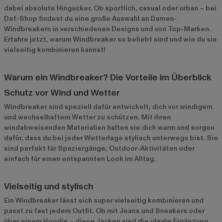
dabei absolute Hingucker. Ob sportlich, casual oder urban – bei
Def-Shop findest du eine große Auswahl an Damen-
Windbreakern in verschiedenen Designs und von Top-Marken.
Erfahre jetzt, warum Windbreaker so beliebt sind und wie du sie
vielseitig kombinieren kannst!
Warum ein Windbreaker? Die Vorteile im Überblick
Schutz vor Wind und Wetter
Windbreaker sind speziell dafür entwickelt, dich vor windigem
und wechselhaftem Wetter zu schützen. Mit ihren
windabweisenden Materialien halten sie dich warm und sorgen
dafür, dass du bei jeder Wetterlage stylisch unterwegs bist. Sie
sind perfekt für Spaziergänge, Outdoor-Aktivitäten oder
einfach für einen entspannten Look im Alltag.
Vielseitig und stylisch
Ein Windbreaker lässt sich super vielseitig kombinieren und
passt zu fast jedem Outfit. Ob mit Jeans und Sneakers oder
über einem Hoodie – diese Jacken sind die ideale Ergänzung