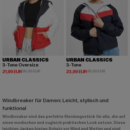
URBAN CLASSICS
URBAN CLASSICS
3-Tone Oversize
3-Tone
Derzeitiger Preis: 21,99 EUR
Aktionspreis: 39,99 EUR
Derzeitiger Preis: 23,99 EUR
Aktionspreis:
21,99 EUR
39,99 EUR
23,99 EUR
39,99 EUR
Windbreaker für Damen: Leicht, stylisch und
funktional
Windbreaker sind das perfekte Kleidungsstück für alle, die auf
einen modischen und zugleich praktischen Look setzen. Diese
leichten Jacken bieten Schutz vor Wind und Wetter und sind