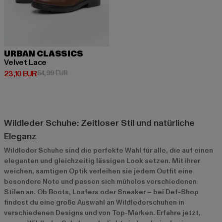
URBAN CLASSICS
Velvet Lace
Derzeitiger Preis: 23,10 EUR
Aktionspreis: 54,99 EUR
23,10 EUR
54,99 EUR
Wildleder Schuhe: Zeitloser Stil und natürliche
Eleganz
Wildleder Schuhe sind die perfekte Wahl für alle, die auf einen
eleganten und gleichzeitig lässigen Look setzen. Mit ihrer
weichen, samtigen Optik verleihen sie jedem Outfit eine
besondere Note und passen sich mühelos verschiedenen
Stilen an. Ob Boots, Loafers oder Sneaker – bei Def-Shop
findest du eine große Auswahl an Wildlederschuhen in
verschiedenen Designs und von Top-Marken. Erfahre jetzt,