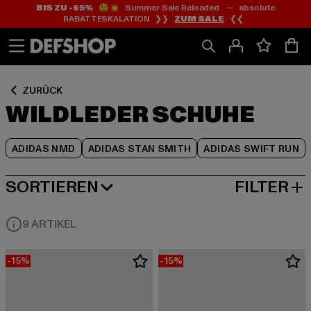
BIS ZU -65%
😲💥 Summer Sale Reloaded — absolute
Zum
Zum
Zum
RABATTESKALATION ❯❯
ZUM SALE
❮❮
Inhalt
Fußzeile
Produktraster
springen
springen
springen
ZURÜCK
WILDLEDER SCHUHE
ADIDAS NMD
ADIDAS STAN SMITH
ADIDAS SWIFT RUN
SORTIEREN
FILTER
BELIEBTESTE
9 ARTIKEL
-15%
-15%