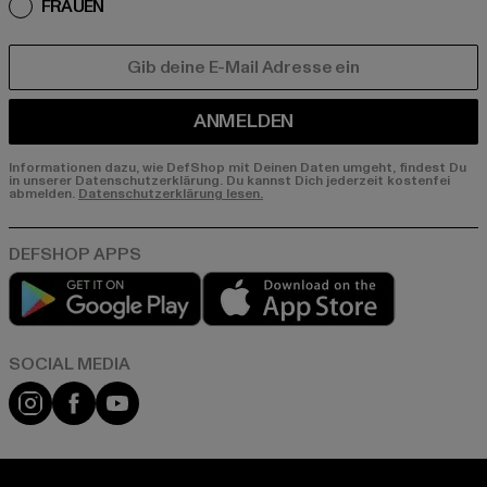
FRAUEN
E-MAIL
ANMELDEN
Informationen dazu, wie DefShop mit Deinen Daten umgeht, findest Du
in unserer Datenschutzerklärung. Du kannst Dich jederzeit kostenfei
abmelden.
Datenschutzerklärung lesen.
Play market
App store
Instagram
Facebook
YouTube