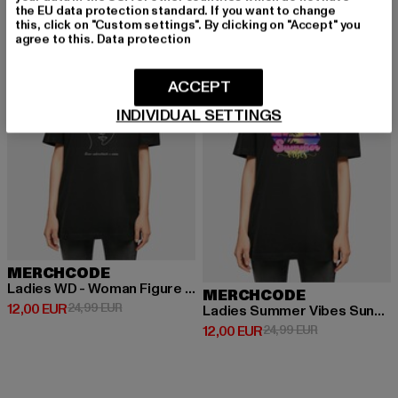
the EU data protection standard. If you want to change
this, click on "Custom settings". By clicking on "Accept" you
-52%
-52%
agree to this.
Data protection
ACCEPT
INDIVIDUAL SETTINGS
MERCHCODE
Ladies WD - Woman Figure Oversized Boyfriend
MERCHCODE
Derzeitiger Preis: 12,00 EUR
Aktionspreis: 24,99 EUR
12,00 EUR
24,99 EUR
Ladies Summer Vibes Sunset Oversized Boyfriend
Derzeitiger Preis: 12,00 EUR
Aktionspreis: 
12,00 EUR
24,99 EUR