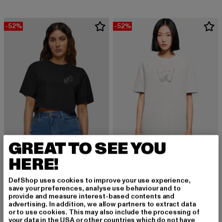
-52%
-52%
GREAT TO SEE YOU
HERE!
MERCHCODE
Ladies Love 2 Oversized Boyfriend
MERCHCODE
DefShop uses cookies to improve your use experience,
Derzeitiger Preis: 12,00 EUR
Aktionspreis: 
12,00 EUR
24,99 EUR
Ladies Hugs & Love
save your preferences, analyse use behaviour and to
Derzeitiger Preis: ab 12,00 EUR
Aktionspreis: 24,99 EUR
provide and measure interest-based contents and
ab
12,00 EUR
24,99 EUR
advertising. In addition, we allow partners to extract data
or to use cookies. This may also include the processing of
your data in the USA or other countries which do not have