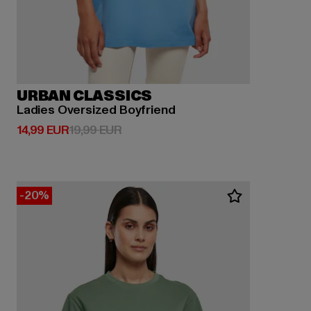
URBAN CLASSICS
Ladies Oversized Boyfriend
Derzeitiger Preis: 14,99 EUR
Aktionspreis: 19,99 EUR
14,99 EUR
19,99 EUR
-20%