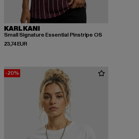
KARL KANI
Small Signature Essential Pinstripe OS
Derzeitiger Preis: 23,74 EUR
23,74 EUR
-20%