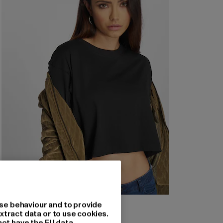
URBAN CLASSICS
se behaviour and to provide
Ladies Oversized Short
xtract data or to use cookies.
not have the EU data