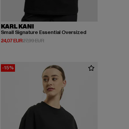
KARL KANI
Small Signature Essential Oversized
Derzeitiger Preis: 24,07 EUR
Aktionspreis: 27,99 EUR
24,07 EUR
27,99 EUR
-15%