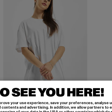
O SEE YOU HERE!
URBAN CLASSICS
rove your use experience, save your preferences, analyse u
Ladies Oversized Boyfriend
ontents and advertising. In addition, we allow partners to e
ocessing of your data in the USA or other countries which do 