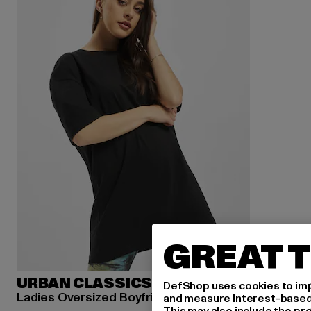
GREAT T
URBAN CLASSICS
DefShop uses cookies to imp
Ladies Oversized Boyfriend
and measure interest-based c
This may also include the pr