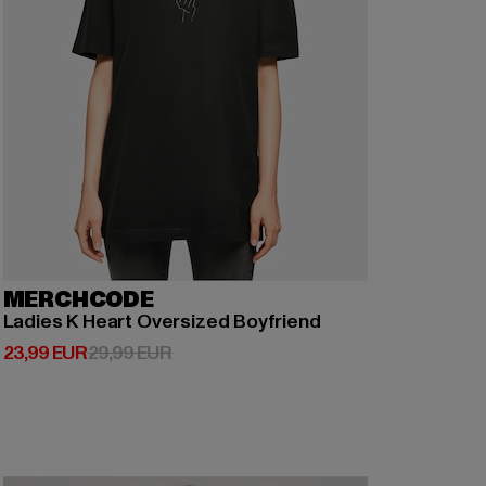
MERCHCODE
Ladies K Heart Oversized Boyfriend
Derzeitiger Preis: 23,99 EUR
Aktionspreis: 29,99 EUR
23,99 EUR
29,99 EUR