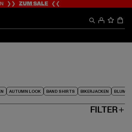
ION ❯❯
ZUM SALE
❮❮
EN
AUTUMN LOOK
BAND SHIRTS
BIKERJACKEN
BLUME
FILTER