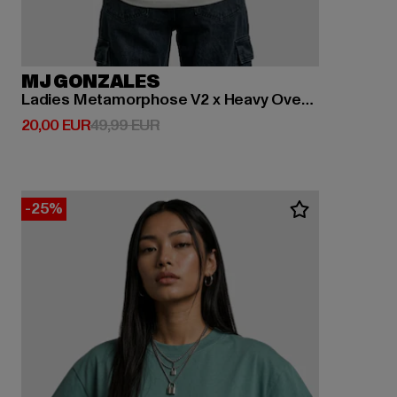
MJ GONZALES
Ladies Metamorphose V2 x Heavy Oversized
Derzeitiger Preis: 20,00 EUR
Aktionspreis: 49,99 EUR
20,00 EUR
49,99 EUR
-25%