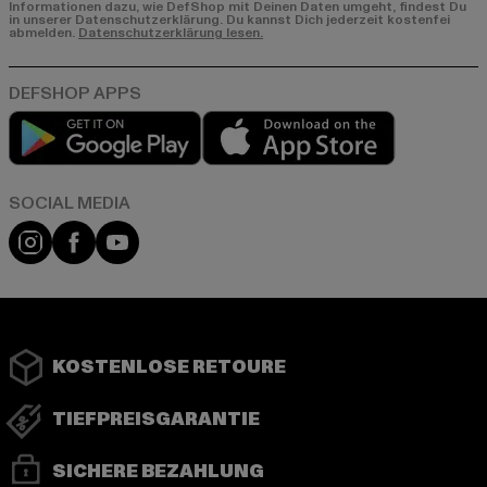
Informationen dazu, wie DefShop mit Deinen Daten umgeht, findest Du
in unserer Datenschutzerklärung. Du kannst Dich jederzeit kostenfei
abmelden.
Datenschutzerklärung lesen.
Play market
App store
Instagram
Facebook
YouTube
KOSTENLOSE RETOURE
TIEFPREISGARANTIE
SICHERE BEZAHLUNG