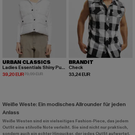
URBAN CLASSICS
BRANDIT
Ladies Essentials Shiny Puffer with Hood
Check
Derzeitiger Preis: 39,20 EUR
Aktionspreis: 79,99 EUR
Derzeitiger Preis: 33,24 EUR
39,20 EUR
79,99 EUR
33,24 EUR
Weiße Weste: Ein modisches Allrounder für jeden
Anlass
Weiße Westen sind ein vielseitiges Fashion-Piece, das jedem
Outfit eine stilvolle Note verleiht. Sie sind nicht nur praktisch,
sondern auch ein echter Hingucker, der jedes Outfit aufwertet.