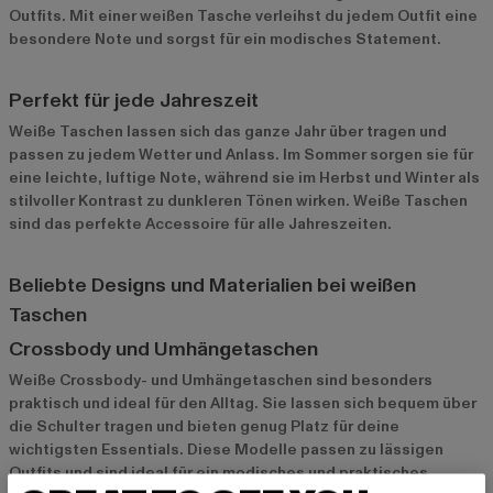
Outfits. Mit einer weißen Tasche verleihst du jedem Outfit eine
besondere Note und sorgst für ein modisches Statement.
Perfekt für jede Jahreszeit
Weiße Taschen lassen sich das ganze Jahr über tragen und
passen zu jedem Wetter und Anlass. Im Sommer sorgen sie für
eine leichte, luftige Note, während sie im Herbst und Winter als
stilvoller Kontrast zu dunkleren Tönen wirken. Weiße Taschen
sind das perfekte Accessoire für alle Jahreszeiten.
Beliebte Designs und Materialien bei weißen
Taschen
Crossbody und Umhängetaschen
Weiße Crossbody- und Umhängetaschen sind besonders
praktisch und ideal für den Alltag. Sie lassen sich bequem über
die Schulter tragen und bieten genug Platz für deine
wichtigsten Essentials. Diese Modelle passen zu lässigen
Outfits und sind ideal für ein modisches und praktisches