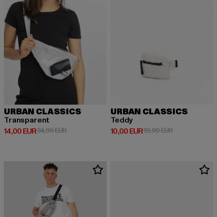
URBAN CLASSICS
URBAN CLASSICS
Transparent
Teddy
Derzeitiger Preis: 14,00 EUR
Aktionspreis: 34,99 EUR
Derzeitiger Preis: 10,00 EUR
Aktionspreis: 
14,00 EUR
34,99 EUR
10,00 EUR
19,99 EUR