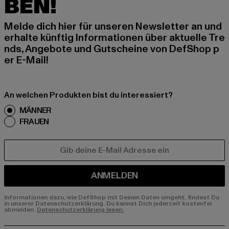
BEN!
Melde dich hier für unseren Newsletter an und
erhalte künftig Informationen über aktuelle Tre
nds, Angebote und Gutscheine von DefShop p
er E-Mail!
An welchen Produkten bist du interessiert?
MÄNNER
FRAUEN
E-MAIL
ANMELDEN
Informationen dazu, wie DefShop mit Deinen Daten umgeht, findest Du
in unserer Datenschutzerklärung. Du kannst Dich jederzeit kostenfei
abmelden.
Datenschutzerklärung lesen.