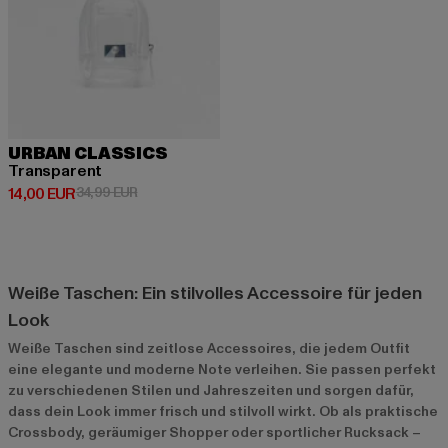
URBAN CLASSICS
Transparent
Derzeitiger Preis: 14,00 EUR
Aktionspreis: 34,99 EUR
14,00 EUR
34,99 EUR
Weiße Taschen: Ein stilvolles Accessoire für jeden
Look
Weiße Taschen sind zeitlose Accessoires, die jedem Outfit
eine elegante und moderne Note verleihen. Sie passen perfekt
zu verschiedenen Stilen und Jahreszeiten und sorgen dafür,
dass dein Look immer frisch und stilvoll wirkt. Ob als praktische
Crossbody, geräumiger Shopper oder sportlicher Rucksack –