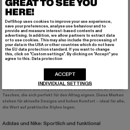
GREAT TO SEE YOU
Statement.
HERE!
Shopper und Rucksäcke
DefShop uses cookies to improve your use experience,
Für alle, die es geräumig mögen, sind weiße Shopper und
save your preferences, analyse use behaviour and to
provide and measure interest-based contents and
Rucksäcke die perfekte Wahl. Diese Modelle bieten viel
advertising. In addition, we allow partners to extract data
Stauraum und sind ideal für den Alltag, Ausflüge oder sogar als
or to use cookies. This may also include the processing of
Reisebegleiter. Sie passen zu sportlichen und lässigen Looks
your data in the USA or other countries which do not have
the EU data protection standard. If you want to change
und sind perfekt für alle, die Stil und Funktionalität verbinden
this, click on "Custom settings". By clicking on "Accept" you
möchten.
agree to this.
Data protection
Top-Marken für weiße Taschen bei Def-Shop
ACCEPT
Urban Classics und Only: Trendig und praktisch
INDIVIDUAL SETTINGS
Urban Classics
und
Only
bieten eine breite Auswahl an weißen
Taschen, die sich perfekt für den Alltag eignen. Diese Marken
stehen für aktuelle Designs und hohen Komfort – ideal für alle,
die Wert auf praktische Styles legen.
Adidas und Nike: Sportlich und funktional