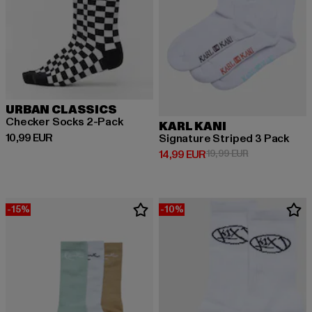
URBAN CLASSICS
Checker Socks 2-Pack
KARL KANI
Derzeitiger Preis: 10,99 EUR
10,99 EUR
Signature Striped 3 Pack
Derzeitiger Preis: 14,99 EUR
Aktionspreis: 
14,99 EUR
19,99 EUR
-15%
-10%