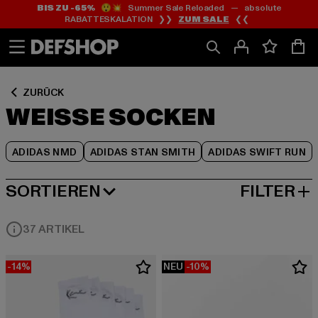
BIS ZU -65%
😲💥 Summer Sale Reloaded — absolute
Zum
Zum
Zum
RABATTESKALATION ❯❯
ZUM SALE
❮❮
Inhalt
Fußzeile
Produktraster
springen
springen
springen
ZURÜCK
WEISSE SOCKEN
ADIDAS NMD
ADIDAS STAN SMITH
ADIDAS SWIFT RUN
SORTIEREN
FILTER
BELIEBTESTE
37 ARTIKEL
-14%
NEU
-10%