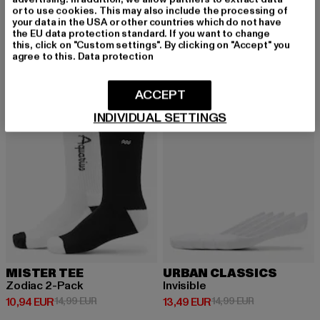
Logo Socks 3-Pack
or to use cookies. This may also include the processing of
Derzeitiger Preis: 19,99 EUR
19,99 EUR
your data in the USA or other countries which do not have
the EU data protection standard. If you want to change
this, click on "Custom settings". By clicking on "Accept" you
agree to this.
Data protection
-27%
NEU
-10%
ACCEPT
INDIVIDUAL SETTINGS
MISTER TEE
URBAN CLASSICS
Zodiac 2-Pack
Invisible
Derzeitiger Preis: 10,94 EUR
Aktionspreis: 14,99 EUR
Derzeitiger Preis: 13,49 EUR
Aktionspreis: 
10,94 EUR
14,99 EUR
13,49 EUR
14,99 EUR