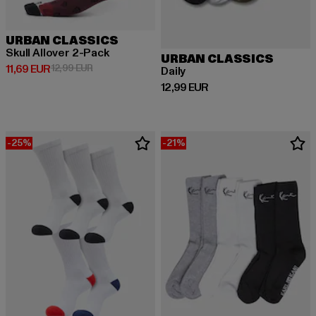
URBAN CLASSICS
Skull Allover 2-Pack
URBAN CLASSICS
Derzeitiger Preis: 11,69 EUR
Aktionspreis: 12,99 EUR
11,69 EUR
12,99 EUR
Daily
Derzeitiger Preis: 12,99 EUR
12,99 EUR
-25%
-21%