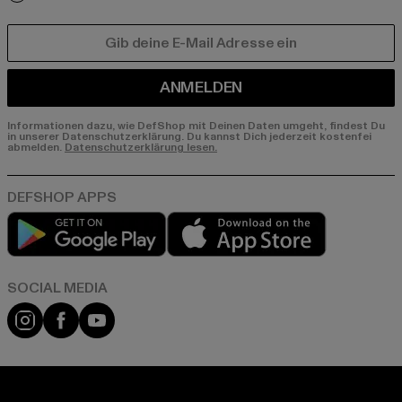
E-MAIL
ANMELDEN
Informationen dazu, wie DefShop mit Deinen Daten umgeht, findest Du
in unserer Datenschutzerklärung. Du kannst Dich jederzeit kostenfei
abmelden.
Datenschutzerklärung lesen.
Play market
App store
Instagram
Facebook
YouTube