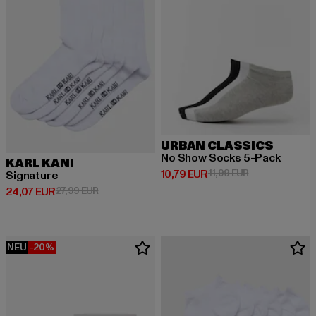
URBAN CLASSICS
No Show Socks 5-Pack
KARL KANI
Derzeitiger Preis: 10,79 EUR
Aktionspreis: 1
10,79 EUR
11,99 EUR
Signature
Derzeitiger Preis: 24,07 EUR
Aktionspreis: 27,99 EUR
24,07 EUR
27,99 EUR
NEU
-20%