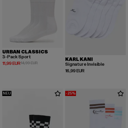
URBAN CLASSICS
3-Pack Sport
KARL KANI
Derzeitiger Preis: 11,99 EUR
Aktionspreis: 14,99 EUR
11,99 EUR
14,99 EUR
Signature Invisible
Derzeitiger Preis: 16,99 EUR
16,99 EUR
NEU
-25%