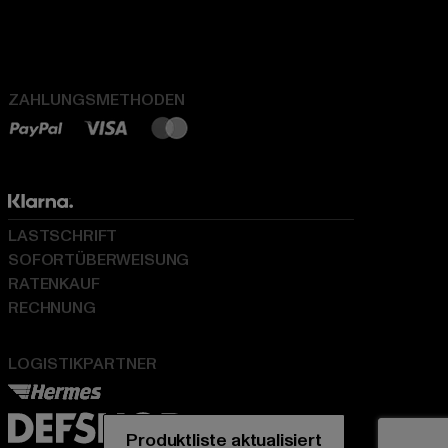
ZAHLUNGSMETHODEN
LASTSCHRIFT
SOFORTÜBERWEISUNG
RATENKAUF
RECHNUNG
LOGISTIKPARTNER