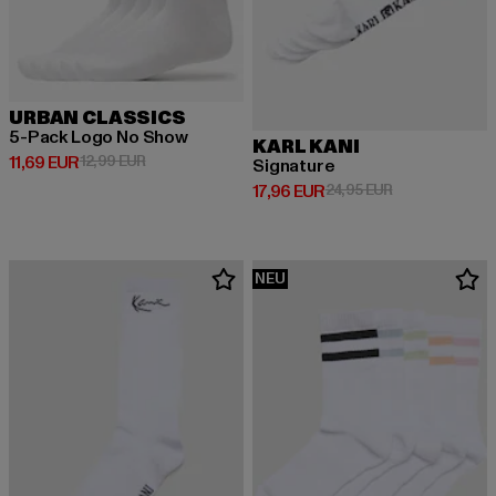
URBAN CLASSICS
5-Pack Logo No Show
KARL KANI
Derzeitiger Preis: 11,69 EUR
Aktionspreis: 12,99 EUR
11,69 EUR
12,99 EUR
Signature
Derzeitiger Preis: 17,96 EUR
Aktionspreis: 2
17,96 EUR
24,95 EUR
NEU