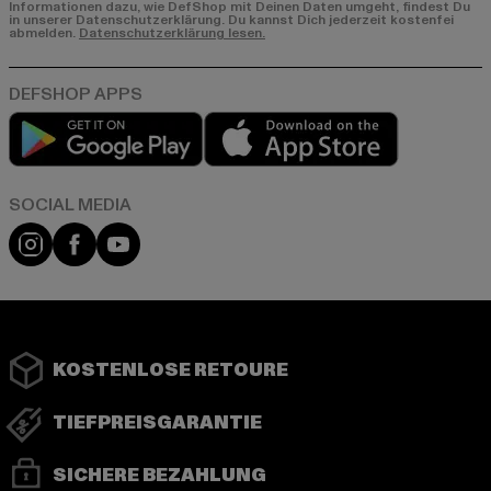
Informationen dazu, wie DefShop mit Deinen Daten umgeht, findest Du
in unserer Datenschutzerklärung. Du kannst Dich jederzeit kostenfei
abmelden.
Datenschutzerklärung lesen.
Play market
App store
Instagram
Facebook
YouTube
KOSTENLOSE RETOURE
TIEFPREISGARANTIE
SICHERE BEZAHLUNG