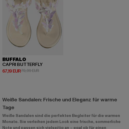
BUFFALO
CAPRI BUTTERFLY
Derzeitiger Preis: 67,19 EUR
Aktionspreis: 79,99 EUR
67,19 EUR
79,99 EUR
Weiße Sandalen: Frische und Eleganz für warme
Tage
Weiße Sandalen sind die perfekten Begleiter für die warmen
Monate. Sie verleihen jedem Look eine frische, sommerliche
Note und passen sich vielseitig an – egal ob für einen