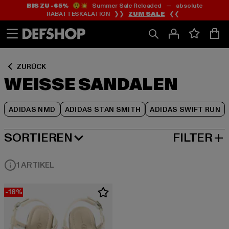
BIS ZU -65%
😲💥 Summer Sale Reloaded — absolute
Zum
Zum
Zum
RABATTESKALATION ❯❯
ZUM SALE
❮❮
Inhalt
Fußzeile
Produktraster
springen
springen
springen
ZURÜCK
WEISSE SANDALEN
ADIDAS NMD
ADIDAS STAN SMITH
ADIDAS SWIFT RUN
SORTIEREN
FILTER
BELIEBTESTE
1 ARTIKEL
-16%