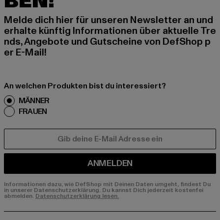
BEN!
Melde dich hier für unseren Newsletter an und
erhalte künftig Informationen über aktuelle Tre
nds, Angebote und Gutscheine von DefShop p
er E-Mail!
An welchen Produkten bist du interessiert?
MÄNNER
FRAUEN
E-MAIL
ANMELDEN
Informationen dazu, wie DefShop mit Deinen Daten umgeht, findest Du
in unserer Datenschutzerklärung. Du kannst Dich jederzeit kostenfei
abmelden.
Datenschutzerklärung lesen.