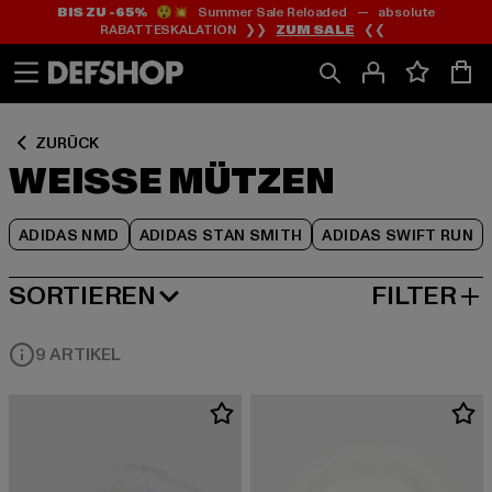
BIS ZU -65%
😲💥 Summer Sale Reloaded — absolute
Zum
Zum
Zum
RABATTESKALATION ❯❯
ZUM SALE
❮❮
Inhalt
Fußzeile
Produktraster
springen
springen
springen
ZURÜCK
WEISSE MÜTZEN
ADIDAS NMD
ADIDAS STAN SMITH
ADIDAS SWIFT RUN
SORTIEREN
FILTER
BELIEBTESTE
9 ARTIKEL