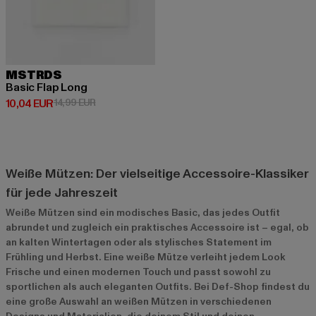
MSTRDS
Basic Flap Long
Derzeitiger Preis: 10,04 EUR
Aktionspreis: 14,99 EUR
10,04 EUR
14,99 EUR
Weiße Mützen: Der vielseitige Accessoire-Klassiker
für jede Jahreszeit
Weiße Mützen sind ein modisches Basic, das jedes Outfit
abrundet und zugleich ein praktisches Accessoire ist – egal, ob
an kalten Wintertagen oder als stylisches Statement im
Frühling und Herbst. Eine weiße Mütze verleiht jedem Look
Frische und einen modernen Touch und passt sowohl zu
sportlichen als auch eleganten Outfits. Bei Def-Shop findest du
eine große Auswahl an weißen Mützen in verschiedenen