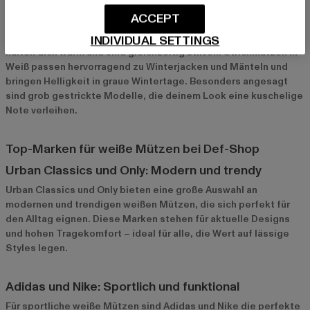
Strickmützen für die kalte Jahreszeit
ACCEPT
Für kalte Tage sind weiße Strickmützen perfekt. Diese Modelle
INDIVIDUAL SETTINGS
halten dich warm und sind gleichzeitig stilvoll. Strickmützen in
Weiß passen hervorragend zu Winterjacken und Mänteln und
bringen Helligkeit in graue Wintertage. Besonders angesagt
sind grob gestrickte Modelle, die deinem Look eine kuschelige
Note verleihen.
Top-Marken für weiße Mützen bei Def-Shop
Urban Classics und Only: Modern und trendy
Urban Classics
und
Only
bieten eine große Auswahl an
modernen und trendigen weißen Mützen, die sich perfekt für
den Alltag eignen. Diese Marken stehen für aktuelle Designs
und hohen Tragekomfort – ideal für alle, die Wert auf lässige
Styles legen.
Adidas und Nike: Sportlich und funktional
Für sportliche weiße Mützen sind
Adidas
und
Nike
die perfekte