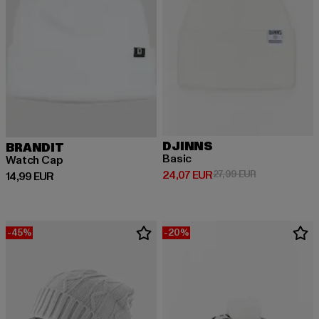
DJINNS
BRANDIT
Basic
Watch Cap
Derzeitiger Preis: 24,07 EUR
Aktionspreis: 
24,07 EUR
27,99 EUR
Derzeitiger Preis: 14,99 EUR
14,99 EUR
-45%
-20%