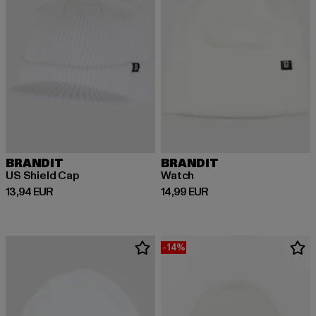
BRANDIT
BRANDIT
US Shield Cap
Watch
Derzeitiger Preis: 13,94 EUR
Derzeitiger Preis: 14,99 EUR
13,94 EUR
14,99 EUR
-14%