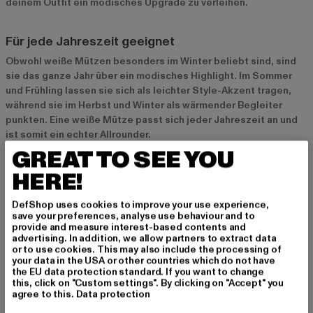
deinem Outfit ein modisches Upgrade zu verleihen.
Für jede Jahreszeit geeignet
Obwohl weiße Mützen besonders im Winter beliebt sind, sind
sie das ganze Jahr über ein modisches Highlight. Im Sommer
und Frühling lassen sie sich als leichter Style-Akzent tragen,
während sie im Herbst und Winter als wärmender Begleiter
punkten. Eine weiße Mütze passt sich jeder Jahreszeit an und
ist somit ein echter Allrounder.
GREAT TO SEE YOU
Beliebte Modelle und Materialien bei weißen
HERE!
Mützen
DefShop uses cookies to improve your use experience,
Beanies für einen entspannten Look
save your preferences, analyse use behaviour and to
provide and measure interest-based contents and
Beanies in Weiß sind besonders beliebt und lassen sich leicht
advertising. In addition, we allow partners to extract data
zu lässigen Outfits kombinieren. Sie passen zu fast jedem Look
or to use cookies. This may also include the processing of
your data in the USA or other countries which do not have
und verleihen deinem Outfit einen entspannten, urbanen Style.
the EU data protection standard. If you want to change
Ob als lockere Beanie oder eng anliegend – weiße Beanies sind
this, click on "Custom settings". By clicking on "Accept" you
ideal für einen unkomplizierten Alltagslook.
agree to this.
Data protection