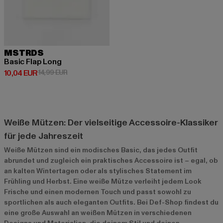
MSTRDS
Basic Flap Long
Derzeitiger Preis: 10,04 EUR
Aktionspreis: 14,99 EUR
10,04 EUR
14,99 EUR
Weiße Mützen: Der vielseitige Accessoire-Klassiker
für jede Jahreszeit
Weiße Mützen sind ein modisches Basic, das jedes Outfit
abrundet und zugleich ein praktisches Accessoire ist – egal, ob
an kalten Wintertagen oder als stylisches Statement im
Frühling und Herbst. Eine weiße Mütze verleiht jedem Look
Frische und einen modernen Touch und passt sowohl zu
sportlichen als auch eleganten Outfits. Bei Def-Shop findest du
eine große Auswahl an weißen Mützen in verschiedenen