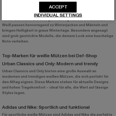
Strickmützen für die kalte Jahreszeit
ACCEPT
Für kalte Tage sind weiße Strickmützen perfekt. Diese Modelle
INDIVIDUAL SETTINGS
halten dich warm und sind gleichzeitig stilvoll. Strickmützen in
Weiß passen hervorragend zu Winterjacken und Mänteln und
bringen Helligkeit in graue Wintertage. Besonders angesagt
sind grob gestrickte Modelle, die deinem Look eine kuschelige
Note verleihen.
Top-Marken für weiße Mützen bei Def-Shop
Urban Classics und Only: Modern und trendy
Urban Classics
und
Only
bieten eine große Auswahl an
modernen und trendigen weißen Mützen, die sich perfekt für
den Alltag eignen. Diese Marken stehen für aktuelle Designs
und hohen Tragekomfort – ideal für alle, die Wert auf lässige
Styles legen.
Adidas und Nike: Sportlich und funktional
Für sportliche weiße Mützen sind
Adidas
und
Nike
die perfekte