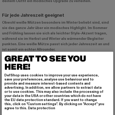
deinem Outfit ein modisches Upgrade zu verleihen.
Für jede Jahreszeit geeignet
Obwohl weiße Mützen besonders im Winter beliebt sind, sind
sie das ganze Jahr über ein modisches Highlight. Im Sommer
und Frühling lassen sie sich als leichter Style-Akzent tragen,
während sie im Herbst und Winter als wärmender Begleiter
punkten. Eine weiße Mütze passt sich jeder Jahreszeit an und
ist somit ein echter Allrounder.
GREAT TO SEE YOU
Beliebte Modelle und Materialien bei weißen
HERE!
Mützen
DefShop uses cookies to improve your use experience,
Beanies für einen entspannten Look
save your preferences, analyse use behaviour and to
provide and measure interest-based contents and
Beanies in Weiß sind besonders beliebt und lassen sich leicht
advertising. In addition, we allow partners to extract data
zu lässigen Outfits kombinieren. Sie passen zu fast jedem Look
or to use cookies. This may also include the processing of
your data in the USA or other countries which do not have
und verleihen deinem Outfit einen entspannten, urbanen Style.
the EU data protection standard. If you want to change
Ob als lockere Beanie oder eng anliegend – weiße Beanies sind
this, click on "Custom settings". By clicking on "Accept" you
ideal für einen unkomplizierten Alltagslook.
agree to this.
Data protection