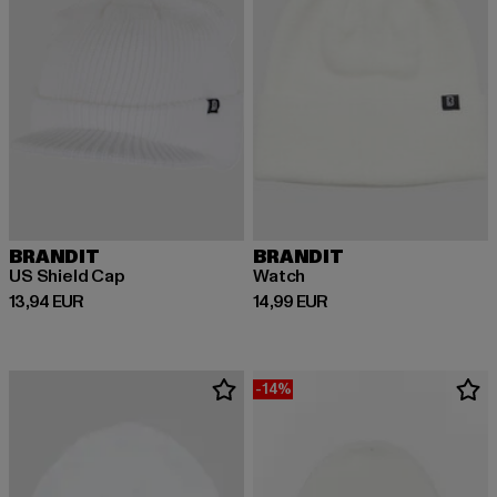
BRANDIT
BRANDIT
US Shield Cap
Watch
Derzeitiger Preis: 13,94 EUR
Derzeitiger Preis: 14,99 EUR
13,94 EUR
14,99 EUR
-14%