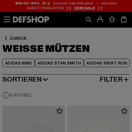
BIS ZU -65%
😲💥 Summer Sale Reloaded — absolute
Zum
Zum
Zum
RABATTESKALATION ❯❯
ZUM SALE
❮❮
Inhalt
Fußzeile
Produktraster
springen
springen
springen
ZURÜCK
WEISSE MÜTZEN
ADIDAS NMD
ADIDAS STAN SMITH
ADIDAS SWIFT RUN
SORTIEREN
FILTER
BELIEBTESTE
9 ARTIKEL