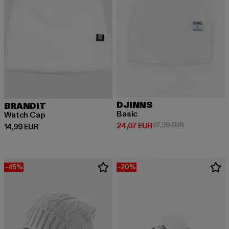
DJINNS
BRANDIT
Basic
Watch Cap
Derzeitiger Preis: 24,07 EUR
Aktionspreis: 
24,07 EUR
27,99 EUR
Derzeitiger Preis: 14,99 EUR
14,99 EUR
-45%
-20%