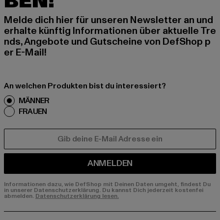
BEN!
Melde dich hier für unseren Newsletter an und
erhalte künftig Informationen über aktuelle Tre
nds, Angebote und Gutscheine von DefShop p
er E-Mail!
An welchen Produkten bist du interessiert?
MÄNNER
FRAUEN
E-MAIL
ANMELDEN
Informationen dazu, wie DefShop mit Deinen Daten umgeht, findest Du
in unserer Datenschutzerklärung. Du kannst Dich jederzeit kostenfei
abmelden.
Datenschutzerklärung lesen.