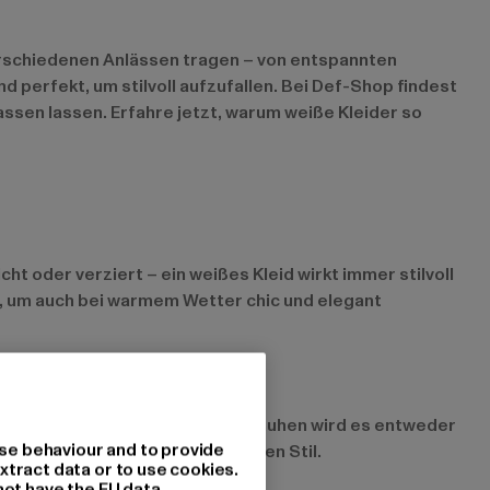
 verschiedenen Anlässen tragen – von entspannten
 perfekt, um stilvoll aufzufallen. Bei Def-Shop findest
assen lassen. Erfahre jetzt, warum weiße Kleider so
ht oder verziert – ein weißes Kleid wirkt immer stilvoll
k, um auch bei warmem Wetter chic und elegant
 den richtigen Accessoires und Schuhen wird es entweder
se behaviour and to provide
fekt in jede Jahreszeit und jeden Stil.
xtract data or to use cookies.
not have the EU data