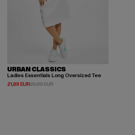
URBAN CLASSICS
Ladies Essentials Long Oversized Tee
Derzeitiger Preis: 21,89 EUR
Aktionspreis: 29,99 EUR
21,89 EUR
29,99 EUR