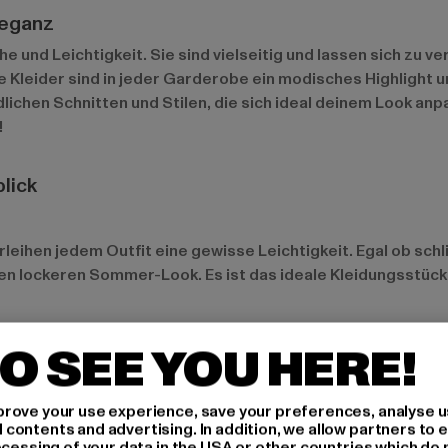
leganz
he und Leichtigkeit. Sie sind vielseitig und lassen sich zu
leider sind in jeder Garderobe ein modisches Highlight und
lichen Schnitten und Stilen, die sich ideal deinem Look anp
!
lick
leihen jedem Outfit eine gewisse Leichtigkeit. Egal ob schlic
nen lockeren Sommer-Look. Es ist das ideale Kleidungsstüc
O SEE YOU HERE!
sse anpassen und ist somit ein echtes Allround-Talent. Mit
rove your use experience, save your preferences, analyse u
ook. Durch seine Vielseitigkeit passt ein weißes Kleid per
ontents and advertising. In addition, we allow partners to e
ocessing of your data in the USA or other countries which do 