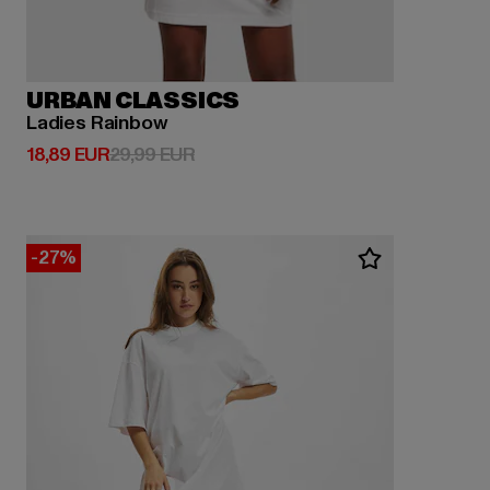
URBAN CLASSICS
Ladies Rainbow
Derzeitiger Preis: 18,89 EUR
Aktionspreis: 29,99 EUR
18,89 EUR
29,99 EUR
-27%