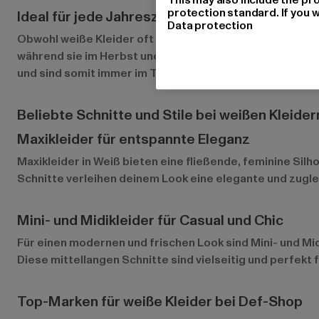
protection standard. If you w
Ideal für jede Jahreszeit
Data protection
Obwohl weiße Kleider oft im Sommer getragen werden, sin
während sie im Herbst und Winter mit Strumpfhosen und
und sind somit immer im Trend.
Beliebte Schnitte und Stile bei weißen Kleider
Maxikleider für entspannte Eleganz
Maxikleider in Weiß bieten eine fließende, feminine Si
Schnitte verleihen deinem Look eine elegante und zugle
Mini- und Midikleider für Casual und Chic
Für einen modernen und frischen Look sind Mini- und Midik
Diese mittellangen Schnitte sind vielseitig und perfekt 
Top-Marken für weiße Kleider bei Def-Shop