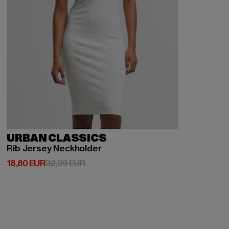
URBAN CLASSICS
Rib Jersey Neckholder
Derzeitiger Preis: 18,80 EUR
Aktionspreis: 32,99 EUR
18,80 EUR
32,99 EUR