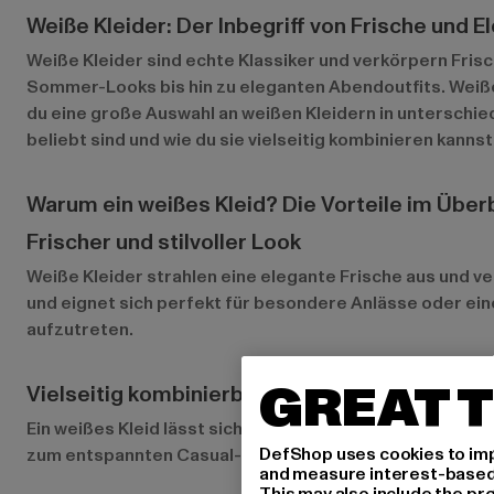
Weiße Kleider: Der Inbegriff von Frische und E
Weiße Kleider sind echte Klassiker und verkörpern Frisc
Sommer-Looks bis hin zu eleganten Abendoutfits. Weiße K
du eine große Auswahl an weißen Kleidern in unterschied
beliebt sind und wie du sie vielseitig kombinieren kannst
Warum ein weißes Kleid? Die Vorteile im Überb
Frischer und stilvoller Look
Weiße Kleider strahlen eine elegante Frische aus und ver
und eignet sich perfekt für besondere Anlässe oder ei
aufzutreten.
GREAT T
Vielseitig kombinierbar
Ein weißes Kleid lässt sich leicht an verschiedene Anlä
DefShop uses cookies to imp
zum entspannten Casual-Outfit oder zum eleganten Abendl
and measure interest-based c
This may also include the pr