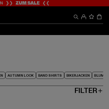
ION ❯❯
ZUM SALE
❮❮
EN
AUTUMN LOOK
BAND SHIRTS
BIKERJACKEN
BLUME
FILTER