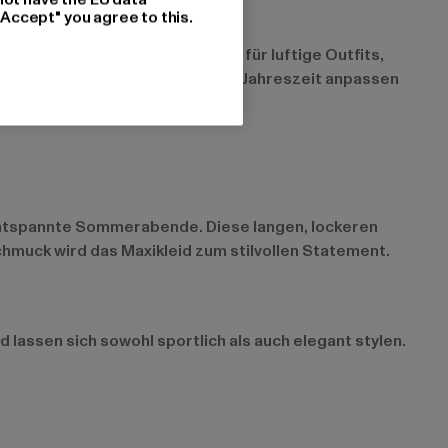
"Accept" you agree to this.
ling und Sommer sind sie ideal für luftige Outfits,
der lassen sich einfach an jede Jahreszeit anpassen
r entspannte Sommerabende. Diese langen, lockeren
hmuck wird das Maxikleid zum stilvollen Statement.
d lassen sich sowohl sportlich als auch elegant stylen.