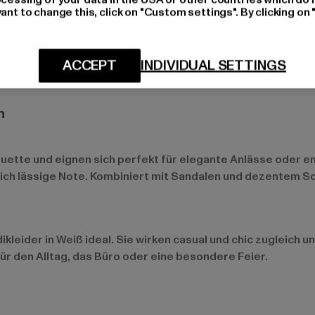
ant to change this, click on "Custom settings". By clicking on 
d sie das ganze Jahr über ein modisches Highlight. Im Früh
 einer warmen Jacke kombiniert werden können. Weiße Klei
ACCEPT
INDIVIDUAL SETTINGS
n
lhouette und eignen sich perfekt für elegante Anlässe ode
ich lässige Note. Kombiniert mit Sandalen und dezentem Sc
leider in Weiß ideal. Sie wirken casual und chic zugleich un
für den Alltag, das Büro oder eine besondere Feier.