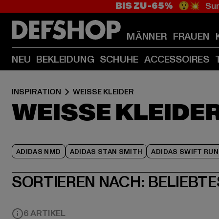
BIS ZU -65%
😲💥 Sum
MÄNNER
FRAUEN
NEU
BEKLEIDUNG
SCHUHE
ACCESSOIRES
INSPIRATION
WEISSE KLEIDER
WEISSE KLEIDE
ADIDAS NMD
ADIDAS STAN SMITH
ADIDAS SWIFT RUN
SORTIEREN NACH:
BELIEBTE
6 ARTIKEL