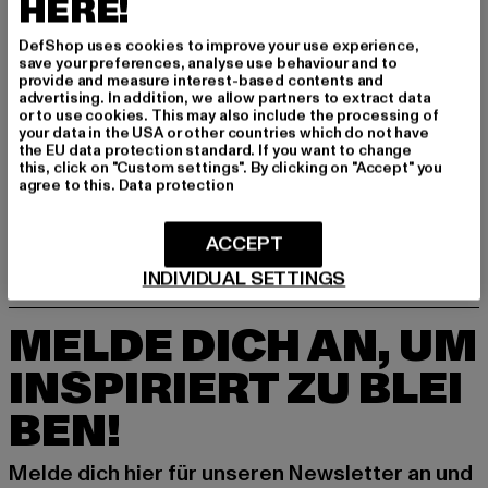
HERE!
DefShop uses cookies to improve your use experience,
save your preferences, analyse use behaviour and to
provide and measure interest-based contents and
advertising. In addition, we allow partners to extract data
or to use cookies. This may also include the processing of
your data in the USA or other countries which do not have
the EU data protection standard. If you want to change
URBAN CLASSICS
this, click on "Custom settings". By clicking on "Accept" you
Straight Leg Camo
agree to this.
Data protection
Derzeitiger Preis: 22,00 EUR
Aktionspreis: 49,99 EUR
22,00 EUR
49,99 EUR
ACCEPT
INDIVIDUAL SETTINGS
MELDE DICH AN, UM
INSPIRIERT ZU BLEI
BEN!
Melde dich hier für unseren Newsletter an und