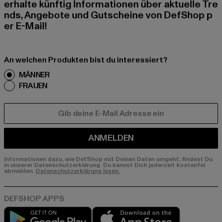
erhalte künftig Informationen über aktuelle Tre
nds, Angebote und Gutscheine von DefShop p
er E-Mail!
An welchen Produkten bist du interessiert?
MÄNNER
FRAUEN
E-MAIL
ANMELDEN
Informationen dazu, wie DefShop mit Deinen Daten umgeht, findest Du
in unserer Datenschutzerklärung. Du kannst Dich jederzeit kostenfei
abmelden.
Datenschutzerklärung lesen.
Play market
App store