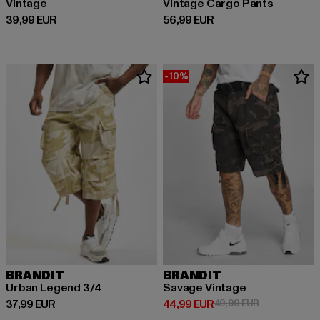
Vintage
Vintage Cargo Pants
Derzeitiger Preis: 39,99 EUR
Derzeitiger Preis: 56,99 EUR
39,99 EUR
56,99 EUR
-10%
BRANDIT
BRANDIT
Urban Legend 3/4
Savage Vintage
Derzeitiger Preis: 37,99 EUR
Derzeitiger Preis: 44,99 EUR
Aktionspreis:
37,99 EUR
44,99 EUR
49,99 EUR