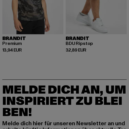
BRANDIT
BRANDIT
Premium
BDU Ripstop
Derzeitiger Preis: 13,94 EUR
Derzeitiger Preis: 32,89 EUR
13,94 EUR
32,89 EUR
MELDE DICH AN, UM
INSPIRIERT ZU BLEI
BEN!
Melde dich hier für unseren Newsletter an und