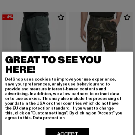
-14%
GREAT TO SEE YOU
HERE!
DefShop uses cookies to improve your use experience,
save your preferences, analyse use behaviour and to
provide and measure interest-based contents and
advertising. In addition, we allow partners to extract data
or to use cookies. This may also include the processing of
BRANDIT
BRANDIT
your data in the USA or other countries which do not have
Savage Vintage
BDU Ripstop
the EU data protection standard. If you want to change
Derzeitiger Preis: 42,99 EUR
Aktionspreis: 49,99 EUR
Derzeitiger Preis: 33,24 EUR
42,99 EUR
49,99 EUR
33,24 EUR
this, click on "Custom settings". By clicking on "Accept" you
agree to this.
Data protection
ACCEPT