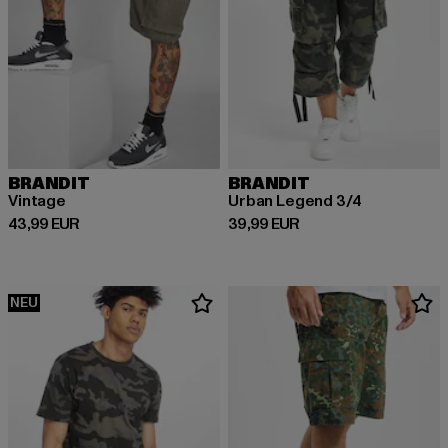
BRANDIT
BRANDIT
Vintage
Urban Legend 3/4
Derzeitiger Preis: 43,99 EUR
Derzeitiger Preis: 39,99 EUR
43,99 EUR
39,99 EUR
NEU