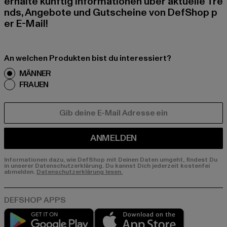
erhalte künftig Informationen über aktuelle Tre
nds, Angebote und Gutscheine von DefShop p
er E-Mail!
An welchen Produkten bist du interessiert?
MÄNNER
FRAUEN
E-MAIL
ANMELDEN
Informationen dazu, wie DefShop mit Deinen Daten umgeht, findest Du
in unserer Datenschutzerklärung. Du kannst Dich jederzeit kostenfei
abmelden.
Datenschutzerklärung lesen.
Play market
App store