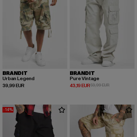
BRANDIT
BRANDIT
Urban Legend
Pure Vintage
Derzeitiger Preis: 39,99 EUR
Derzeitiger Preis: 43,19 EUR
Aktionspreis: 
39,99 EUR
43,19 EUR
59,99 EUR
-14%