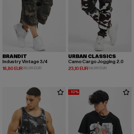
BRANDIT
URBAN CLASSICS
Industry Vintage 3/4
Camo Cargo Jogging 2.0
Derzeitiger Preis: 18,80 EUR
Aktionspreis: 39,99 EUR
Derzeitiger Preis: 23,10 EUR
Aktionspreis: 
18,80 EUR
39,99 EUR
23,10 EUR
54,99 EUR
-10%