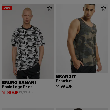
-20%
BRANDIT
Premium
BRUNO BANANI
Derzeitiger Preis: 14,99 EUR
14,99 EUR
Basic Logo Print
Derzeitiger Preis: 15,99 EUR
Aktionspreis: 19,99 EUR
15,99 EUR
19,99 EUR