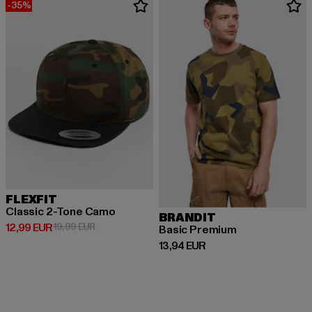
-35%
FLEXFIT
Classic 2-Tone Camo
BRANDIT
Derzeitiger Preis: 12,99 EUR
Aktionspreis: 19,99 EUR
12,99 EUR
19,99 EUR
Basic Premium
Derzeitiger Preis: 13,94 EUR
13,94 EUR