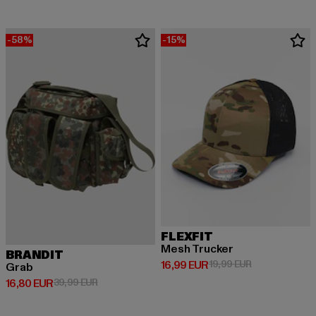
-58%
-15%
FLEXFIT
Mesh Trucker
BRANDIT
Derzeitiger Preis: 16,99 EUR
Aktionspreis: 
16,99 EUR
19,99 EUR
Grab
Derzeitiger Preis: 16,80 EUR
Aktionspreis: 39,99 EUR
16,80 EUR
39,99 EUR