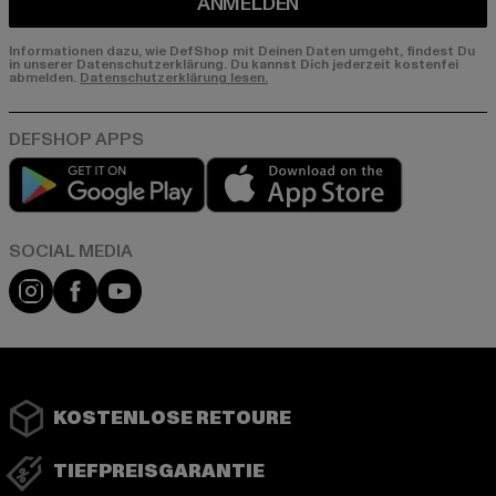
ANMELDEN
Informationen dazu, wie DefShop mit Deinen Daten umgeht, findest Du
in unserer Datenschutzerklärung. Du kannst Dich jederzeit kostenfei
abmelden.
Datenschutzerklärung lesen.
Play market
App store
Instagram
Facebook
YouTube
KOSTENLOSE RETOURE
TIEFPREISGARANTIE