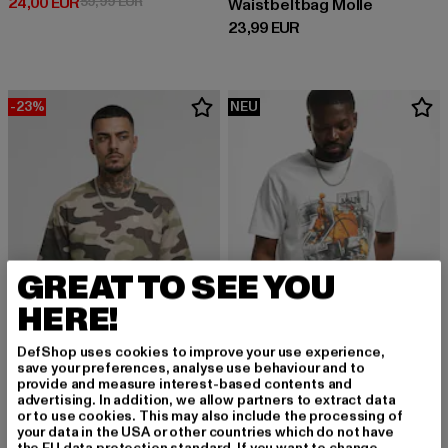
Derzeitiger Preis: 24,00 EUR
Aktionspreis: 59,99 EUR
24,00 EUR
59,99 EUR
Waistbeltbag Molle
Derzeitiger Preis: 23,99 EUR
23,99 EUR
-23%
NEU
GREAT TO SEE YOU
HERE!
DefShop uses cookies to improve your use experience,
save your preferences, analyse use behaviour and to
MISTER TEE
provide and measure interest-based contents and
advertising. In addition, we allow partners to extract data
Vintage Ballin
DANGEROUS DNGRS
or to use cookies. This may also include the processing of
Derzeitiger Preis: 18,99 EUR
18,99 EUR
Neurotic
your data in the USA or other countries which do not have