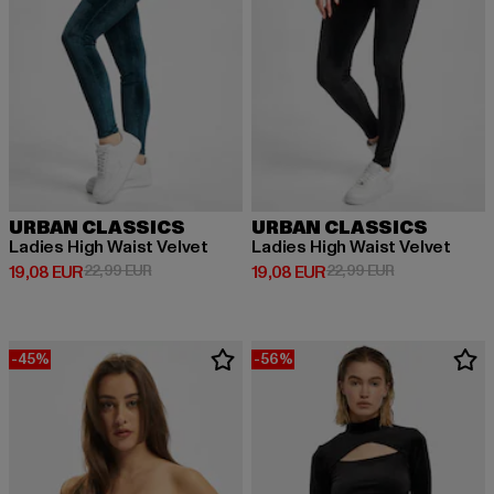
URBAN CLASSICS
URBAN CLASSICS
Ladies High Waist Velvet
Ladies High Waist Velvet
Derzeitiger Preis: 19,08 EUR
Aktionspreis: 22,99 EUR
Derzeitiger Preis: 19,08 EUR
Aktionspreis: 
19,08 EUR
22,99 EUR
19,08 EUR
22,99 EUR
-45%
-56%