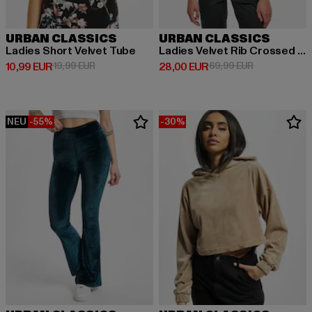
URBAN CLASSICS
URBAN CLASSICS
Ladies Short Velvet Tube
Ladies Velvet Rib Crossed Off Shoulder
Derzeitiger Preis: 10,99 EUR
Aktionspreis: 19,99 EUR
Derzeitiger Preis: 28,00 EUR
Aktionspreis:
10,99 EUR
19,99 EUR
28,00 EUR
69,99 EUR
NEU
-55%
-30%