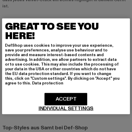
ist.
Vielfältige Einsatzmöglichkeiten
GREAT TO SEE YOU
Ob als lässiges Streetstyle-Teil oder als elegantes
HERE!
Kleidungsstück für besondere Anlässe – Velvet ist extrem
vielseitig und lässt sich für zahlreiche Anlässe stylen. Die
DefShop uses cookies to improve your use experience,
Möglichkeiten reichen von coolen Samt-Jogginghosen bis hin
save your preferences, analyse use behaviour and to
provide and measure interest-based contents and
zu edlen Blazern und Jacken, die sowohl im Alltag als auch bei
advertising. In addition, we allow partners to extract data
festlichen Anlässen eine gute Figur machen.
or to use cookies. This may also include the processing of
your data in the USA or other countries which do not have
the EU data protection standard. If you want to change
Perfekt für Herbst und Winter
this, click on "Custom settings". By clicking on "Accept" you
agree to this.
Data protection
Velvet bietet nicht nur eine luxuriöse Optik, sondern auch einen
hohen Tragekomfort und Wärme, was den Stoff ideal für
ACCEPT
Herbst- und Winter-Looks macht. Die sanfte Textur von Samt
schmiegt sich angenehm an die Haut und hält dich in der kühlen
INDIVIDUAL SETTINGS
Jahreszeit kuschelig warm.
Top-Styles aus Samt bei Def-Shop