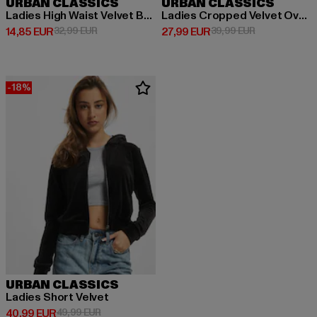
URBAN CLASSICS
URBAN CLASSICS
Ladies High Waist Velvet Boot Cut
Ladies Cropped Velvet Oversized
Derzeitiger Preis: 14,85 EUR
Aktionspreis: 32,99 EUR
Derzeitiger Preis: 27,99 EUR
Aktionspreis:
14,85 EUR
32,99 EUR
27,99 EUR
39,99 EUR
-18%
URBAN CLASSICS
Ladies Short Velvet
Derzeitiger Preis: 40,99 EUR
Aktionspreis: 49,99 EUR
40,99 EUR
49,99 EUR