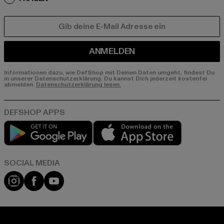
E-MAIL
ANMELDEN
Informationen dazu, wie DefShop mit Deinen Daten umgeht, findest Du
in unserer Datenschutzerklärung. Du kannst Dich jederzeit kostenfei
abmelden.
Datenschutzerklärung lesen.
Play market
App store
Instagram
Facebook
YouTube