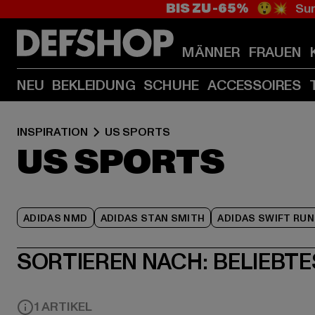
BIS ZU -65%
😲💥 Sum
MÄNNER
FRAUEN
NEU
BEKLEIDUNG
SCHUHE
ACCESSOIRES
INSPIRATION
US SPORTS
US SPORTS
ADIDAS NMD
ADIDAS STAN SMITH
ADIDAS SWIFT RUN
SORTIEREN NACH:
BELIEBTE
1 ARTIKEL