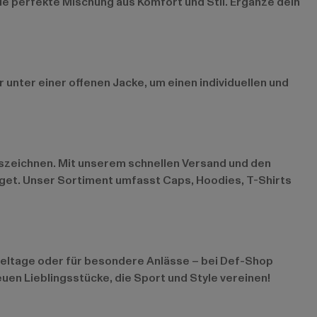
die perfekte Mischung aus Komfort und Stil. Ergänze dein
 unter einer offenen Jacke, um einen individuellen und
auszeichnen. Mit unserem schnellen Versand und den
udget. Unser Sortiment umfasst Caps, Hoodies, T-Shirts
pieltage oder für besondere Anlässe – bei Def-Shop
uen Lieblingsstücke, die Sport und Style vereinen!