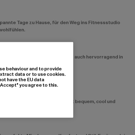
pannte Tage zu Hause, für den Weg ins Fitnessstudio
 wohlfühlen.
ür Spieltage, sondern lassen sich auch hervorragend in
se behaviour and to provide
xtract data or to use cookies.
not have the EU data
"Accept" you agree to this.
nen Streetstyle. Dieser Look ist bequem, cool und