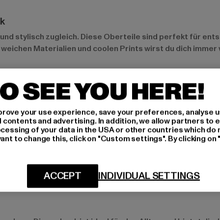
ok
 stylisch zugleich. Diese Oberteile sind perfekt für ents
n weichen Materialien und coolen Prints wirst du dich immer
O SEE YOU HERE!
 Teams sind absolute Hingucker. Sie sind nicht nur ideal f
r Shorts, um deinen sportlichen Look zu unterstreichen.
rove your use experience, save your preferences, analyse u
ontents and advertising. In addition, we allow partners to e
ocessing of your data in the USA or other countries which do 
ant to change this, click on "Custom settings". By clicking on 
 Sneakers und einer lässigen Jogginghose für einen moder
ACCEPT
INDIVIDUAL SETTINGS