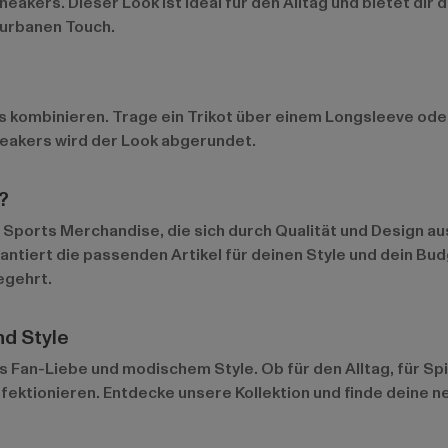
akers. Dieser Look ist ideal für den Alltag und bietet dir 
 urbanen Touch.
s kombinieren. Trage ein Trikot über einem Longsleeve oder
neakers wird der Look abgerundet.
?
US Sports Merchandise, die sich durch Qualität und Design 
antiert die passenden Artikel für deinen Style und dein B
egehrt.
nd Style
s Fan-Liebe und modischem Style. Ob für den Alltag, für S
ektionieren. Entdecke unsere Kollektion und finde deine ne