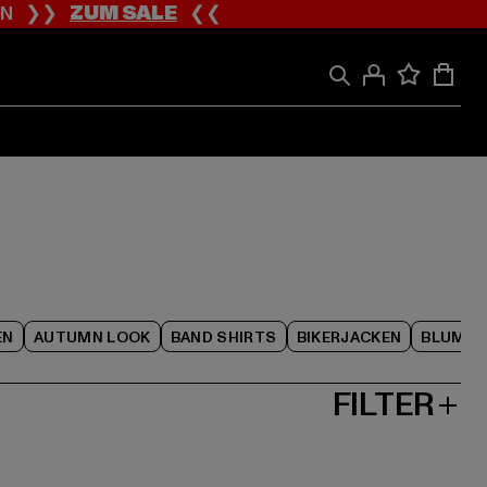
ION ❯❯
ZUM SALE
❮❮
EN
AUTUMN LOOK
BAND SHIRTS
BIKERJACKEN
BLUME
FILTER