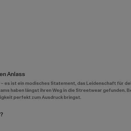
den Anlass
– es ist ein modisches Statement, das Leidenschaft für de
ams haben längst ihren Weg in die Streetwear gefunden. B
gkeit perfekt zum Ausdruck bringst.
t?