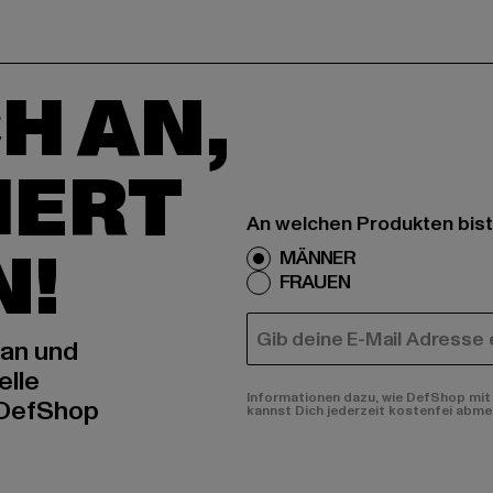
H AN,
IERT
An welchen Produkten bist
N!
MÄNNER
FRAUEN
E-MAIL
 an und
elle
Informationen dazu, wie DefShop mit 
 DefShop
kannst Dich jederzeit kostenfei abme