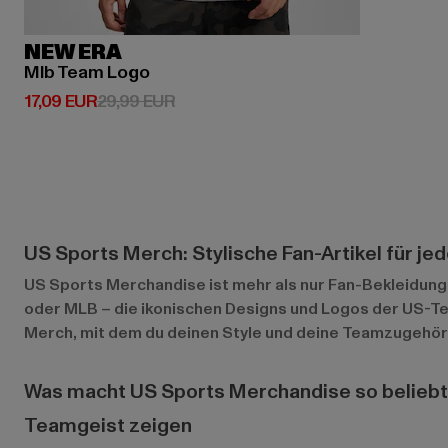
NEW ERA
Mlb Team Logo
Derzeitiger Preis: 17,09 EUR
Aktionspreis: 29,99 EUR
17,09 EUR
29,99 EUR
US Sports Merch: Stylische Fan-Artikel für je
US Sports Merchandise ist mehr als nur Fan-Bekleidung 
oder MLB – die ikonischen Designs und Logos der US-Te
Merch, mit dem du deinen Style und deine Teamzugehöri
Was macht US Sports Merchandise so belieb
Teamgeist zeigen