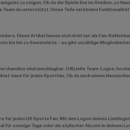
amgeist zu zeigen. Ob du die Spiele live im Stadion, zu Ha
 Team du unterstützt. Diese Teile verbinden Funktionalität
ders. Diese Artikel lassen sich nicht nur als Fan-Bekleidun
s bis hin zu Sweatshirts – es gibt unzählige Möglichkeiten
Merchandise sind unschlagbar. Offizielle Team-Logos, hochw
Must-have für jeden Sportfan. Ob du nach einem klassischen
e für jeden US Sports Fan. Mit den Logos deines Lieblingst
al für sonnige Tage oder als stylischer Akzent in deinem Lo