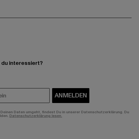
 du interessiert?
ANMELDEN
Deinen Daten umgeht, findest Du in unserer Datenschutzerklärung. Du
lden.
Datenschutzerklärung lesen.