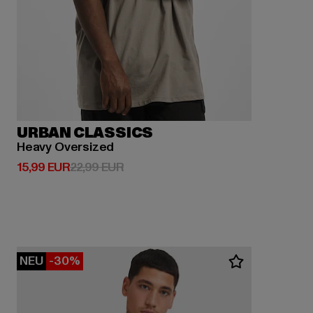
URBAN CLASSICS
Heavy Oversized
Derzeitiger Preis: 15,99 EUR
Aktionspreis: 22,99 EUR
15,99 EUR
22,99 EUR
NEU
-30%