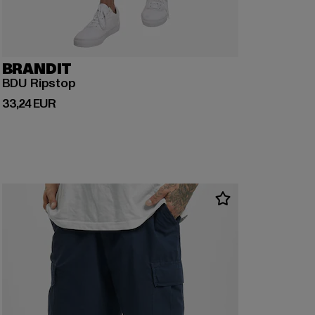
BRANDIT
BDU Ripstop
Derzeitiger Preis: 33,24 EUR
33,24 EUR