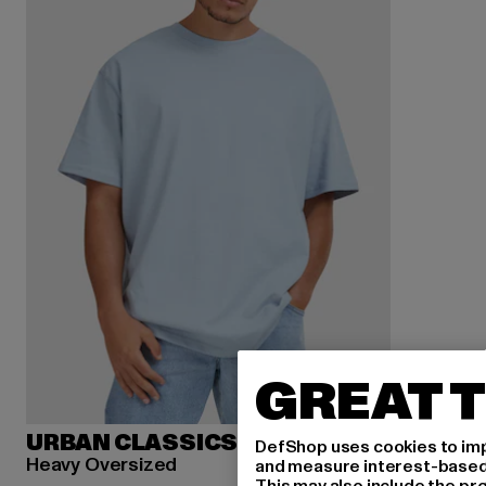
GREAT T
URBAN CLASSICS
DefShop uses cookies to imp
Heavy Oversized
and measure interest-based c
This may also include the pr