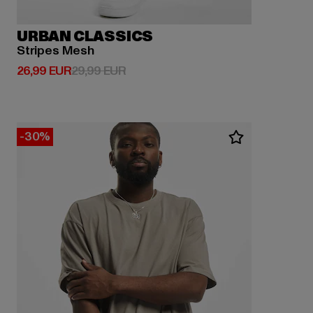
URBAN CLASSICS
Stripes Mesh
Derzeitiger Preis: 26,99 EUR
Aktionspreis: 29,99 EUR
26,99 EUR
29,99 EUR
-30%