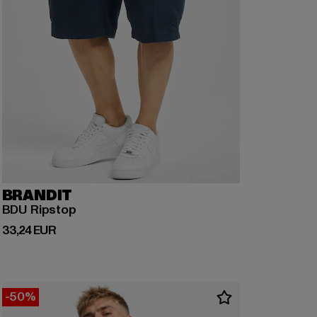
BRANDIT
BDU Ripstop
Derzeitiger Preis: 33,24 EUR
33,24 EUR
-50%