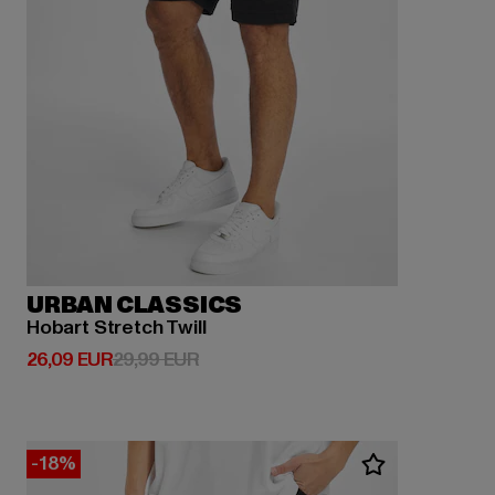
URBAN CLASSICS
Hobart Stretch Twill
Derzeitiger Preis: 26,09 EUR
Aktionspreis: 29,99 EUR
26,09 EUR
29,99 EUR
-18%