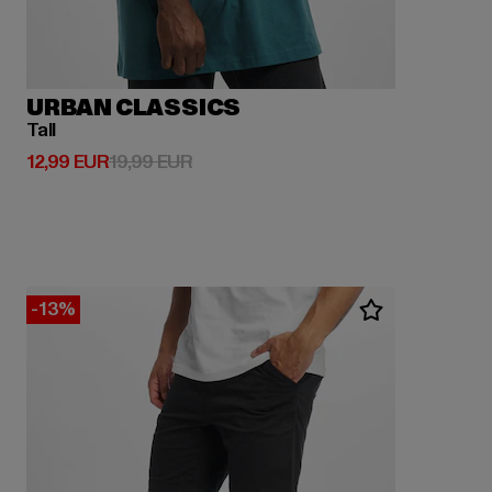
URBAN CLASSICS
Tall
Derzeitiger Preis: 12,99 EUR
Aktionspreis: 19,99 EUR
12,99 EUR
19,99 EUR
-13%