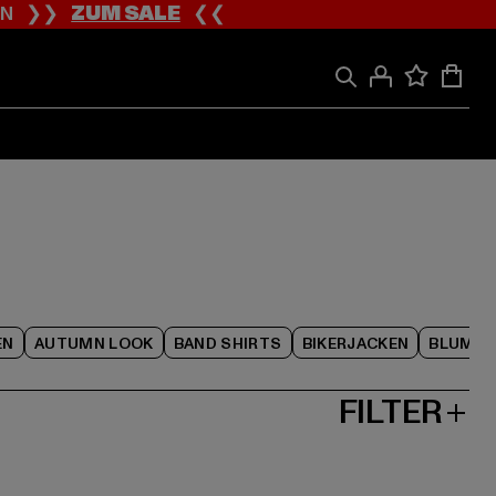
ION ❯❯
ZUM SALE
❮❮
EN
AUTUMN LOOK
BAND SHIRTS
BIKERJACKEN
BLUME
FILTER