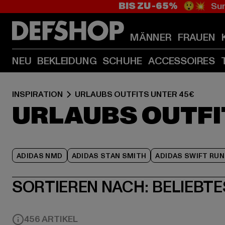
BIS ZU -65%
😲💥 Sum
MÄNNER
FRAUEN
NEU
BEKLEIDUNG
SCHUHE
ACCESSOIRES
INSPIRATION
URLAUBS OUTFITS UNTER 45€
URLAUBS OUTFI
ADIDAS NMD
ADIDAS STAN SMITH
ADIDAS SWIFT RUN
SORTIEREN NACH:
BELIEBTE
456 ARTIKEL