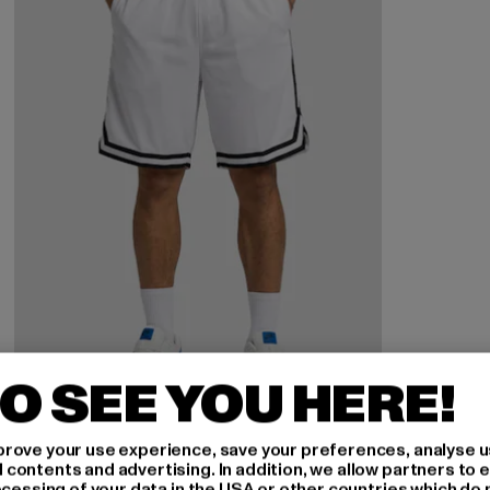
O SEE YOU HERE!
URBAN CLASSICS
rove your use experience, save your preferences, analyse u
Stripes Mesh
ontents and advertising. In addition, we allow partners to e
ocessing of your data in the USA or other countries which do 