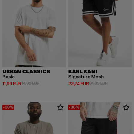
URBAN CLASSICS
KARL KANI
Basic
Signature Mesh
Derzeitiger Preis: 11,99 EUR
Aktionspreis: 14,99 EUR
Derzeitiger Preis: 22,74 EUR
Aktionspreis: 
11,99 EUR
14,99 EUR
22,74 EUR
34,99 EUR
-30%
-30%