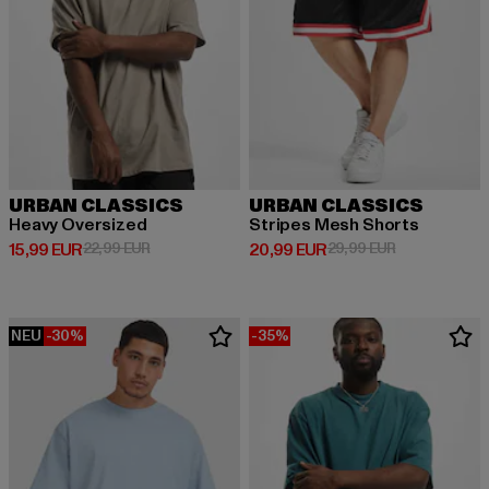
URBAN CLASSICS
URBAN CLASSICS
Heavy Oversized
Stripes Mesh Shorts
Derzeitiger Preis: 15,99 EUR
Aktionspreis: 22,99 EUR
Derzeitiger Preis: 20,99 EUR
Aktionspreis:
15,99 EUR
22,99 EUR
20,99 EUR
29,99 EUR
NEU
-30%
-35%