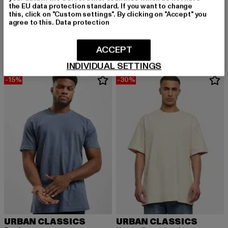
URBAN CLASSICS
the EU data protection standard. If you want to change
this, click on "Custom settings". By clicking on "Accept" you
Tall Tee
URBAN CLASSICS
agree to this.
Data protection
Derzeitiger Preis: 12,99 EUR
Aktionspreis: 19,99 EUR
12,99 EUR
19,99 EUR
Basic
Derzeitiger Preis: 11,99 EUR
11,99 EUR
ACCEPT
INDIVIDUAL SETTINGS
-15%
-30%
URBAN CLASSICS
URBAN CLASSICS