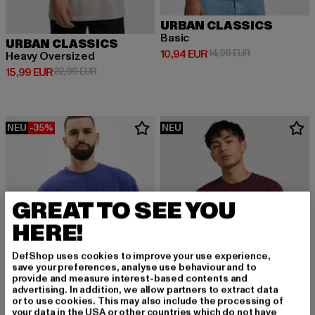
URBAN CLASSICS
Basic
URBAN CLASSICS
Derzeitiger Preis: 10,94 EUR
Aktionspreis: 
10,94 EUR
14,99 EUR
Heavy Oversized
Derzeitiger Preis: 15,99 EUR
Aktionspreis: 22,99 EUR
15,99 EUR
22,99 EUR
NEU
-35%
NEU
GREAT TO SEE YOU
HERE!
DefShop uses cookies to improve your use experience,
save your preferences, analyse use behaviour and to
provide and measure interest-based contents and
advertising. In addition, we allow partners to extract data
or to use cookies. This may also include the processing of
your data in the USA or other countries which do not have