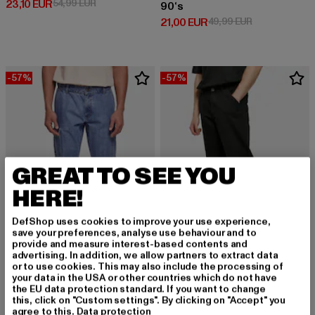
Derzeitiger Preis: 23,10 EUR
Aktionspreis: 54,99 EUR
23,10 EUR
54,99 EUR
90‘s
Derzeitiger Preis: 21,00 EUR
Aktionspreis: 
21,00 EUR
49,99 EUR
-57%
-57%
GREAT TO SEE YOU
HERE!
DefShop uses cookies to improve your use experience,
save your preferences, analyse use behaviour and to
provide and measure interest-based contents and
advertising. In addition, we allow partners to extract data
or to use cookies. This may also include the processing of
URBAN CLASSICS
URBAN CLASSICS
your data in the USA or other countries which do not have
Straight Leg Cargo
Canvas
the EU data protection standard. If you want to change
this, click on "Custom settings". By clicking on "Accept" you
Derzeitiger Preis: 25,80 EUR
Aktionspreis: 59,99 EUR
Derzeitiger Preis: 30,10 EUR
Aktionspreis: 
25,80 EUR
59,99 EUR
30,10 EUR
69,99 EUR
agree to this.
Data protection