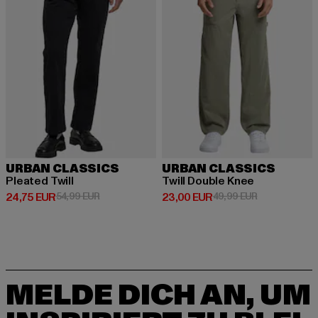
URBAN CLASSICS
URBAN CLASSICS
Pleated Twill
Twill Double Knee
Derzeitiger Preis: 24,75 EUR
Aktionspreis: 54,99 EUR
Derzeitiger Preis: 23,00 EUR
Aktionspreis:
24,75 EUR
54,99 EUR
23,00 EUR
49,99 EUR
MELDE DICH AN, UM