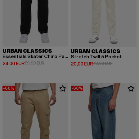
URBAN CLASSICS
URBAN CLASSICS
Essentials Skater Chino Pants
Stretch Twill 5 Pocket
Derzeitiger Preis: 24,00 EUR
Aktionspreis: 59,99 EUR
24,00 EUR
59,99 EUR
Derzeitiger Preis: 20,00 EUR
Aktionspreis:
20,00 EUR
49,99 EUR
-60%
-60%