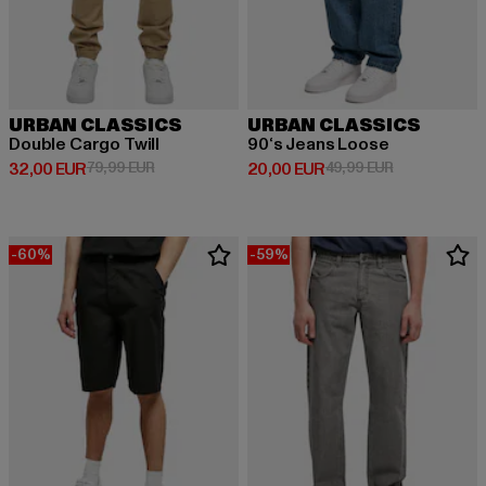
URBAN CLASSICS
URBAN CLASSICS
Double Cargo Twill
90‘s Jeans Loose
Derzeitiger Preis: 32,00 EUR
Aktionspreis: 79,99 EUR
Derzeitiger Preis: 20,00 EUR
Aktionspreis:
32,00 EUR
79,99 EUR
20,00 EUR
49,99 EUR
-60%
-59%