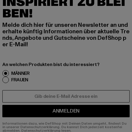
INSPIRIERT ZU BLEI
BEN!
Melde dich hier für unseren Newsletter an und
erhalte künftig Informationen über aktuelle Tre
nds, Angebote und Gutscheine von DefShop p
er E-Mail!
An welchen Produkten bist du interessiert?
MÄNNER
FRAUEN
E-MAIL
ANMELDEN
Informationen dazu, wie DefShop mit Deinen Daten umgeht, findest Du
in unserer Datenschutzerklärung. Du kannst Dich jederzeit kostenfei
abmelden.
Datenschutzerklärung lesen.