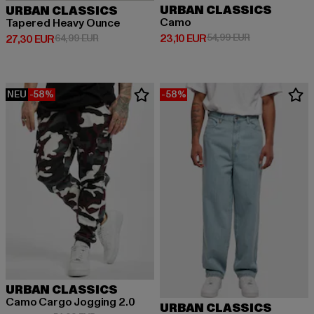
URBAN CLASSICS
URBAN CLASSICS
Camo
Tapered Heavy Ounce
Derzeitiger Preis: 23,10 EUR
Aktionspreis: 
23,10 EUR
54,99 EUR
Derzeitiger Preis: 27,30 EUR
Aktionspreis: 64,99 EUR
27,30 EUR
64,99 EUR
NEU
-58%
-58%
URBAN CLASSICS
Camo Cargo Jogging 2.0
URBAN CLASSICS