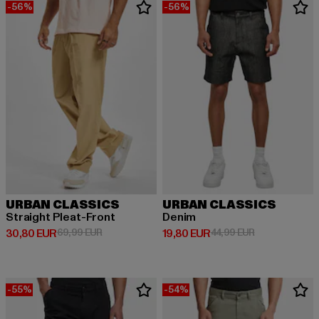
-56%
-56%
URBAN CLASSICS
URBAN CLASSICS
Straight Pleat-Front
Denim
Derzeitiger Preis: 30,80 EUR
Aktionspreis: 69,99 EUR
Derzeitiger Preis: 19,80 EUR
Aktionspreis: 
30,80 EUR
69,99 EUR
19,80 EUR
44,99 EUR
-55%
-54%