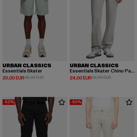
URBAN CLASSICS
URBAN CLASSICS
Essentials Skater
Essentials Skater Chino Pants
Derzeitiger Preis: 20,00 EUR
Aktionspreis: 49,99 EUR
Derzeitiger Preis: 24,00 EUR
Aktionspreis:
20,00 EUR
49,99 EUR
24,00 EUR
59,99 EUR
-60%
-60%