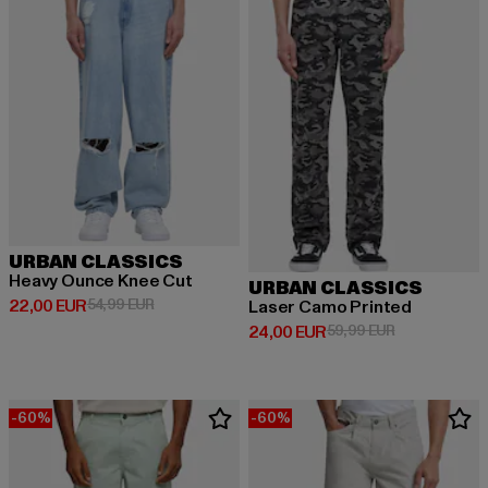
URBAN CLASSICS
Heavy Ounce Knee Cut
URBAN CLASSICS
Derzeitiger Preis: 22,00 EUR
Aktionspreis: 54,99 EUR
22,00 EUR
54,99 EUR
Laser Camo Printed
Derzeitiger Preis: 24,00 EUR
Aktionspreis:
24,00 EUR
59,99 EUR
-60%
-60%