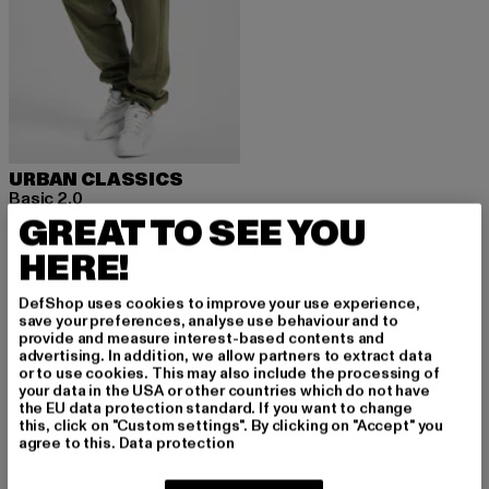
URBAN CLASSICS
Basic 2.0
GREAT TO SEE YOU
Derzeitiger Preis: 20,99 EUR
Aktionspreis: 34,99 EUR
20,99 EUR
34,99 EUR
HERE!
DefShop uses cookies to improve your use experience,
save your preferences, analyse use behaviour and to
provide and measure interest-based contents and
MELDE DICH AN, UM
advertising. In addition, we allow partners to extract data
or to use cookies. This may also include the processing of
your data in the USA or other countries which do not have
INSPIRIERT ZU BLEI
the EU data protection standard. If you want to change
this, click on "Custom settings". By clicking on "Accept" you
BEN!
agree to this.
Data protection