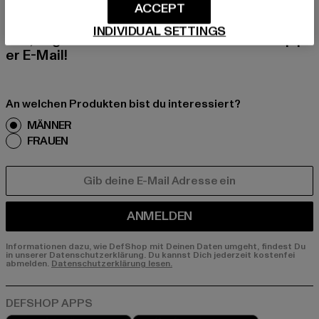
Melde dich hier für unseren Newsletter an und
ACCEPT
erhalte künftig Informationen über aktuelle Tre
INDIVIDUAL SETTINGS
nds, Angebote und Gutscheine von DefShop p
er E-Mail!
An welchen Produkten bist du interessiert?
MÄNNER
FRAUEN
E-MAIL
ANMELDEN
Informationen dazu, wie DefShop mit Deinen Daten umgeht, findest Du
in unserer Datenschutzerklärung. Du kannst Dich jederzeit kostenfei
abmelden.
Datenschutzerklärung lesen.