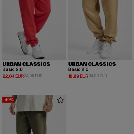
URBAN CLASSICS
URBAN CLASSICS
Basic 2.0
Basic 2.0
Derzeitiger Preis: 22,04 EUR
Aktionspreis: 34,99 EUR
Derzeitiger Preis: 18,89 EUR
Aktionspreis: 
22,04 EUR
34,99 EUR
18,89 EUR
34,99 EUR
-40%