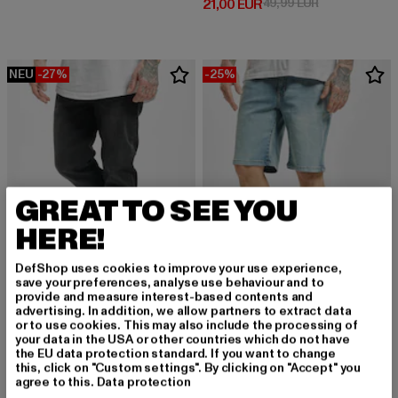
Derzeitiger Preis: 21,00 EUR
Aktionspreis: 
21,00 EUR
49,99 EUR
NEU
-27%
-25%
GREAT TO SEE YOU
HERE!
DefShop uses cookies to improve your use experience,
save your preferences, analyse use behaviour and to
provide and measure interest-based contents and
advertising. In addition, we allow partners to extract data
URBAN CLASSICS
URBAN CLASSICS
or to use cookies. This may also include the processing of
Stretch Denim
Relaxed Fit Jean
your data in the USA or other countries which do not have
the EU data protection standard. If you want to change
Derzeitiger Preis: 32,84 EUR
Aktionspreis: 44,99 EUR
Derzeitiger Preis: 29,99 EUR
Aktionspreis:
32,84 EUR
44,99 EUR
29,99 EUR
39,99 EUR
this, click on "Custom settings". By clicking on "Accept" you
agree to this.
Data protection