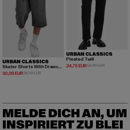
URBAN CLASSICS
Pleated Twill
URBAN CLASSICS
Derzeitiger Preis: 24,75 EUR
Aktionspreis:
24,75 EUR
54,99 EUR
Skater Shorts With Drawcord
Derzeitiger Preis: 30,09 EUR
Aktionspreis: 34,99 EUR
30,09 EUR
34,99 EUR
MELDE DICH AN, UM
INSPIRIERT ZU BLEI