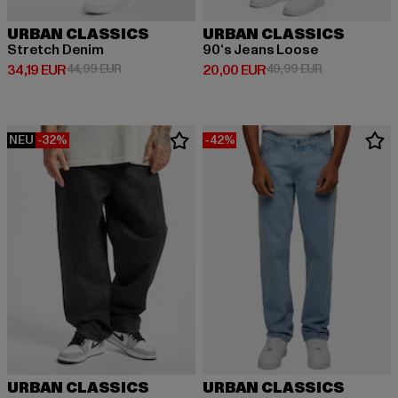
URBAN CLASSICS
URBAN CLASSICS
Stretch Denim
90‘s Jeans Loose
Derzeitiger Preis: 34,19 EUR
Aktionspreis: 44,99 EUR
Derzeitiger Preis: 20,00 EUR
Aktionspreis:
34,19 EUR
44,99 EUR
20,00 EUR
49,99 EUR
NEU
-32%
-42%
URBAN CLASSICS
URBAN CLASSICS