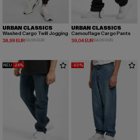
URBAN CLASSICS
URBAN CLASSICS
Washed Cargo Twill Jogging
Camouflage Cargo Pants
Derzeitiger Preis: 38,99 EUR
Aktionspreis: 59,99 EUR
Derzeitiger Preis: 39,04 EUR
Aktionspreis:
38,99 EUR
59,99 EUR
39,04 EUR
54,99 EUR
NEU
-24%
-60%