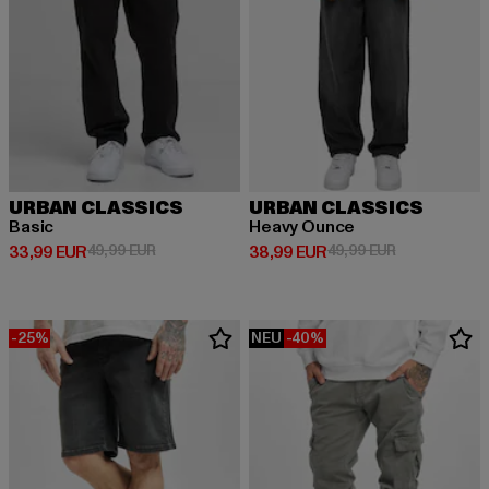
URBAN CLASSICS
URBAN CLASSICS
Basic
Heavy Ounce
Derzeitiger Preis: 33,99 EUR
Aktionspreis: 49,99 EUR
Derzeitiger Preis: 38,99 EUR
Aktionspreis:
33,99 EUR
49,99 EUR
38,99 EUR
49,99 EUR
-25%
NEU
-40%