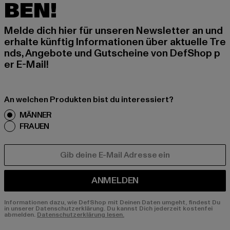
BEN!
Melde dich hier für unseren Newsletter an und
erhalte künftig Informationen über aktuelle Tre
nds, Angebote und Gutscheine von DefShop p
er E-Mail!
An welchen Produkten bist du interessiert?
MÄNNER
FRAUEN
E-MAIL
ANMELDEN
Informationen dazu, wie DefShop mit Deinen Daten umgeht, findest Du
in unserer Datenschutzerklärung. Du kannst Dich jederzeit kostenfei
abmelden.
Datenschutzerklärung lesen.