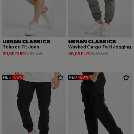
URBAN CLASSICS
URBAN CLASSICS
Relaxed Fit Jean
Washed Cargo Twill Jogging
Derzeitiger Preis: 29,99 EUR
Aktionspreis: 39,99 EUR
Derzeitiger Preis: 35,99 EUR
Aktionspreis:
29,99 EUR
39,99 EUR
35,99 EUR
59,99 EUR
NEU
-35%
NEU
-29%