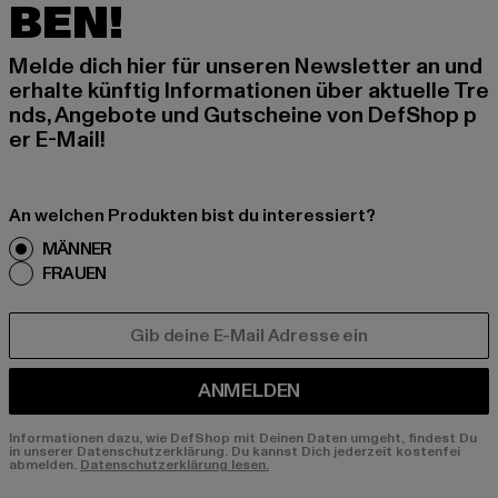
BEN!
Melde dich hier für unseren Newsletter an und
erhalte künftig Informationen über aktuelle Tre
nds, Angebote und Gutscheine von DefShop p
er E-Mail!
An welchen Produkten bist du interessiert?
MÄNNER
FRAUEN
E-MAIL
ANMELDEN
Informationen dazu, wie DefShop mit Deinen Daten umgeht, findest Du
in unserer Datenschutzerklärung. Du kannst Dich jederzeit kostenfei
abmelden.
Datenschutzerklärung lesen.