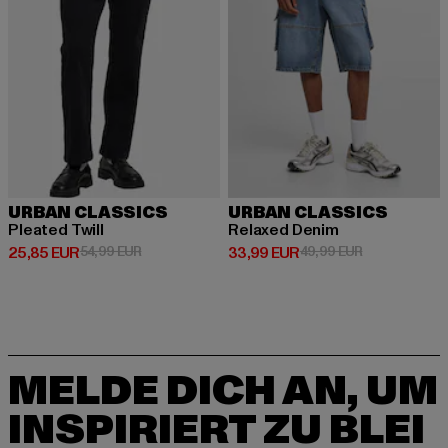
URBAN CLASSICS
URBAN CLASSICS
Pleated Twill
Relaxed Denim
Derzeitiger Preis: 25,85 EUR
Aktionspreis: 54,99 EUR
Derzeitiger Preis: 33,99 EUR
Aktionspreis:
25,85 EUR
54,99 EUR
33,99 EUR
49,99 EUR
MELDE DICH AN, UM
INSPIRIERT ZU BLEI