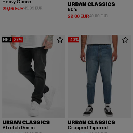
Heavy Ounce
URBAN CLASSICS
Derzeitiger Preis: 29,99 EUR
Aktionspreis: 49,99 EUR
29,99 EUR
49,99 EUR
90‘s
Derzeitiger Preis: 22,00 EUR
Aktionspreis:
22,00 EUR
49,99 EUR
NEU
-27%
-40%
URBAN CLASSICS
URBAN CLASSICS
Stretch Denim
Cropped Tapered