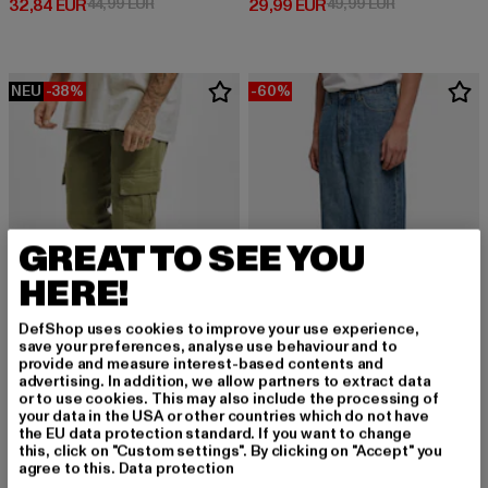
Derzeitiger Preis: 32,84 EUR
Aktionspreis: 44,99 EUR
Derzeitiger Preis: 29,99 EUR
Aktionspreis:
32,84 EUR
44,99 EUR
29,99 EUR
49,99 EUR
NEU
-38%
-60%
GREAT TO SEE YOU
HERE!
DefShop uses cookies to improve your use experience,
save your preferences, analyse use behaviour and to
provide and measure interest-based contents and
advertising. In addition, we allow partners to extract data
URBAN CLASSICS
URBAN CLASSICS
or to use cookies. This may also include the processing of
Washed Cargo Twill Jogging
90‘s Jeans Loose
your data in the USA or other countries which do not have
the EU data protection standard. If you want to change
Derzeitiger Preis: 37,19 EUR
Aktionspreis: 59,99 EUR
Derzeitiger Preis: 20,00 EUR
Aktionspreis:
37,19 EUR
59,99 EUR
20,00 EUR
49,99 EUR
this, click on "Custom settings". By clicking on "Accept" you
agree to this.
Data protection