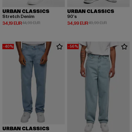
URBAN CLASSICS
URBAN CLASSICS
Stretch Denim
90‘s
Derzeitiger Preis: 34,19 EUR
Aktionspreis: 44,99 EUR
Derzeitiger Preis: 34,99 EUR
Aktionspreis:
34,19 EUR
44,99 EUR
34,99 EUR
49,99 EUR
-40%
-56%
URBAN CLASSICS