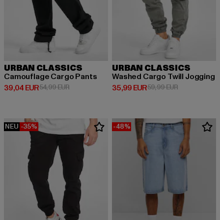
URBAN CLASSICS
URBAN CLASSICS
Camouflage Cargo Pants
Washed Cargo Twill Jogging
Derzeitiger Preis: 39,04 EUR
Aktionspreis: 54,99 EUR
Derzeitiger Preis: 35,99 EUR
Aktionspreis:
39,04 EUR
54,99 EUR
35,99 EUR
59,99 EUR
NEU
-35%
-48%