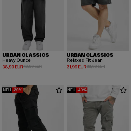
URBAN CLASSICS
URBAN CLASSICS
Heavy Ounce
Relaxed Fit Jean
Derzeitiger Preis: 38,99 EUR
Aktionspreis: 49,99 EUR
Derzeitiger Preis: 31,99 EUR
Aktionspreis: 
38,99 EUR
49,99 EUR
31,99 EUR
39,99 EUR
NEU
-29%
NEU
-40%