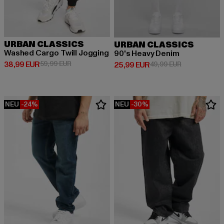
URBAN CLASSICS
URBAN CLASSICS
Washed Cargo Twill Jogging
90's Heavy Denim
Derzeitiger Preis: 38,99 EUR
Aktionspreis: 59,99 EUR
38,99 EUR
59,99 EUR
Derzeitiger Preis: 25,99 EUR
Aktionspreis:
25,99 EUR
49,99 EUR
NEU
-24%
NEU
-30%