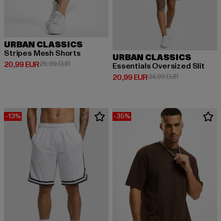
URBAN CLASSICS
Stripes Mesh Shorts
URBAN CLASSICS
Derzeitiger Preis: 20,99 EUR
Aktionspreis: 29,99 EUR
20,99 EUR
29,99 EUR
Essentials Oversized Slit
Derzeitiger Preis: 20,99 EUR
Aktionspreis:
20,99 EUR
34,99 EUR
-13%
-35%