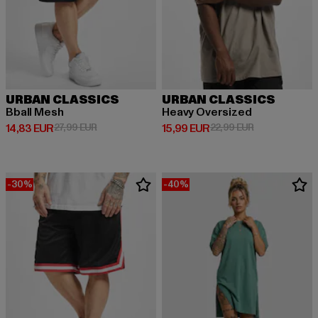
URBAN CLASSICS
URBAN CLASSICS
Bball Mesh
Heavy Oversized
Derzeitiger Preis: 14,83 EUR
Aktionspreis: 27,99 EUR
Derzeitiger Preis: 15,99 EUR
Aktionspreis: 
14,83 EUR
27,99 EUR
15,99 EUR
22,99 EUR
-30%
-40%