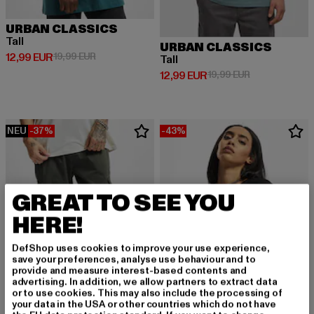
URBAN CLASSICS
Tall
URBAN CLASSICS
Derzeitiger Preis: 12,99 EUR
Aktionspreis: 19,99 EUR
12,99 EUR
19,99 EUR
Tall
Derzeitiger Preis: 12,99 EUR
Aktionspreis: 
12,99 EUR
19,99 EUR
NEU
-37%
-43%
GREAT TO SEE YOU
HERE!
DefShop uses cookies to improve your use experience,
save your preferences, analyse use behaviour and to
provide and measure interest-based contents and
advertising. In addition, we allow partners to extract data
or to use cookies. This may also include the processing of
your data in the USA or other countries which do not have