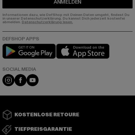
ANMELDEN
Informationen dazu, wie DefShop mit Deinen Daten umgeht, findest Du
in unserer Datenschutzerklärung. Du kannst Dich jederzeit kostenfei
abmelden.
Datenschutzerklärung lesen.
Play market
App store
Instagram
Facebook
YouTube
KOSTENLOSE RETOURE
TIEFPREISGARANTIE