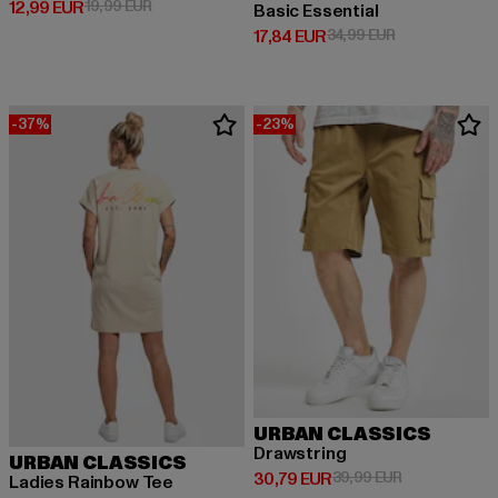
Derzeitiger Preis: 12,99 EUR
Aktionspreis: 19,99 EUR
12,99 EUR
19,99 EUR
Basic Essential
Derzeitiger Preis: 17,84 EUR
Aktionspreis: 
17,84 EUR
34,99 EUR
-37%
-23%
URBAN CLASSICS
Drawstring
URBAN CLASSICS
Derzeitiger Preis: 30,79 EUR
Aktionspreis:
30,79 EUR
39,99 EUR
Ladies Rainbow Tee