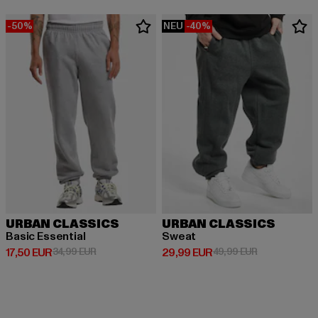
-50%
NEU
-40%
URBAN CLASSICS
URBAN CLASSICS
Basic Essential
Sweat
Derzeitiger Preis: 17,50 EUR
Aktionspreis: 34,99 EUR
Derzeitiger Preis: 29,99 EUR
Aktionspreis:
17,50 EUR
34,99 EUR
29,99 EUR
49,99 EUR