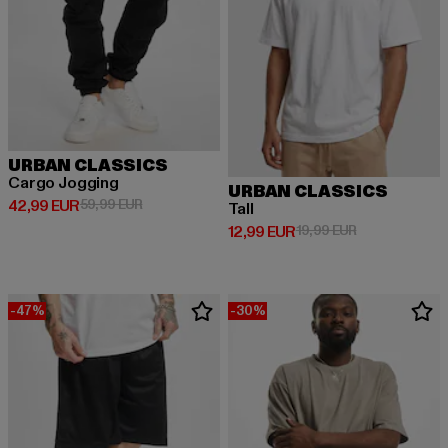
URBAN CLASSICS
Cargo Jogging
URBAN CLASSICS
Derzeitiger Preis: 42,99 EUR
Aktionspreis: 59,99 EUR
42,99 EUR
59,99 EUR
Tall
Derzeitiger Preis: 12,99 EUR
Aktionspreis: 
12,99 EUR
19,99 EUR
-47%
-30%