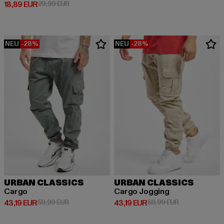
Derzeitiger Preis: 18,89 EUR
Aktionspreis: 29,99 EUR
18,89 EUR
29,99 EUR
NEU
-28%
NEU
-28%
URBAN CLASSICS
URBAN CLASSICS
Cargo
Cargo Jogging
Derzeitiger Preis: 43,19 EUR
Aktionspreis: 59,99 EUR
Derzeitiger Preis: 43,19 EUR
Aktionspreis: 
43,19 EUR
59,99 EUR
43,19 EUR
59,99 EUR