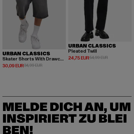
URBAN CLASSICS
Pleated Twill
URBAN CLASSICS
Derzeitiger Preis: 24,75 EUR
Aktionspreis:
24,75 EUR
54,99 EUR
Skater Shorts With Drawcord
Derzeitiger Preis: 30,09 EUR
Aktionspreis: 34,99 EUR
30,09 EUR
34,99 EUR
MELDE DICH AN, UM
INSPIRIERT ZU BLEI
BEN!