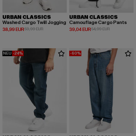
URBAN CLASSICS
URBAN CLASSICS
Washed Cargo Twill Jogging
Camouflage Cargo Pants
Derzeitiger Preis: 38,99 EUR
Aktionspreis: 59,99 EUR
Derzeitiger Preis: 39,04 EUR
Aktionspreis:
38,99 EUR
59,99 EUR
39,04 EUR
54,99 EUR
NEU
-24%
-60%