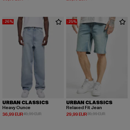
-26%
-25%
URBAN CLASSICS
URBAN CLASSICS
Heavy Ounce
Relaxed Fit Jean
Derzeitiger Preis: 36,99 EUR
Aktionspreis: 49,99 EUR
Derzeitiger Preis: 29,99 EUR
Aktionspreis:
36,99 EUR
49,99 EUR
29,99 EUR
39,99 EUR