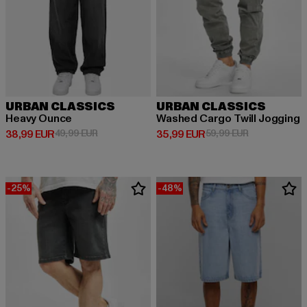
URBAN CLASSICS
URBAN CLASSICS
Heavy Ounce
Washed Cargo Twill Jogging
Derzeitiger Preis: 38,99 EUR
Aktionspreis: 49,99 EUR
Derzeitiger Preis: 35,99 EUR
Aktionspreis:
38,99 EUR
49,99 EUR
35,99 EUR
59,99 EUR
-25%
-48%