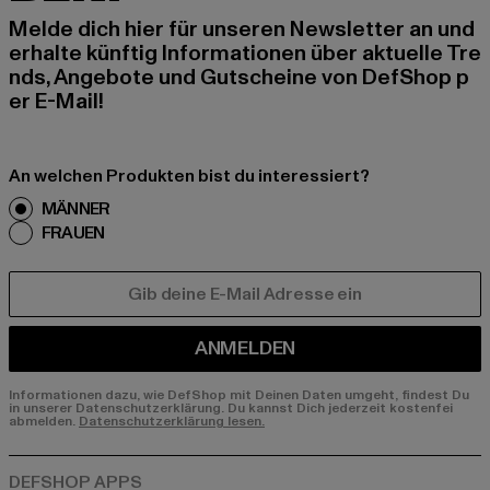
Melde dich hier für unseren Newsletter an und
erhalte künftig Informationen über aktuelle Tre
nds, Angebote und Gutscheine von DefShop p
er E-Mail!
An welchen Produkten bist du interessiert?
MÄNNER
FRAUEN
E-MAIL
ANMELDEN
Informationen dazu, wie DefShop mit Deinen Daten umgeht, findest Du
in unserer Datenschutzerklärung. Du kannst Dich jederzeit kostenfei
abmelden.
Datenschutzerklärung lesen.