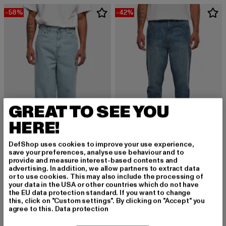
-58%
-42%
GREAT TO SEE YOU
HERE!
DefShop uses cookies to improve your use experience,
save your preferences, analyse use behaviour and to
URBAN CLASSICS
provide and measure interest-based contents and
Cropped Tapered
URBAN CLASSICS
advertising. In addition, we allow partners to extract data
Derzeitiger Preis: 28,99 EUR
Aktionspreis:
28,99 EUR
49,99 EUR
90‘s
or to use cookies. This may also include the processing of
your data in the USA or other countries which do not have
Derzeitiger Preis: 21,00 EUR
Aktionspreis: 49,99 EUR
21,00 EUR
49,99 EUR
the EU data protection standard. If you want to change
this, click on "Custom settings". By clicking on "Accept" you
agree to this.
Data protection
NEU
-27%
NEU
-42%