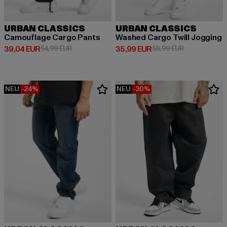
URBAN CLASSICS
URBAN CLASSICS
Camouflage Cargo Pants
Washed Cargo Twill Jogging
Derzeitiger Preis: 39,04 EUR
Aktionspreis: 54,99 EUR
Derzeitiger Preis: 35,99 EUR
Aktionspreis:
39,04 EUR
54,99 EUR
35,99 EUR
59,99 EUR
NEU
-24%
NEU
-30%