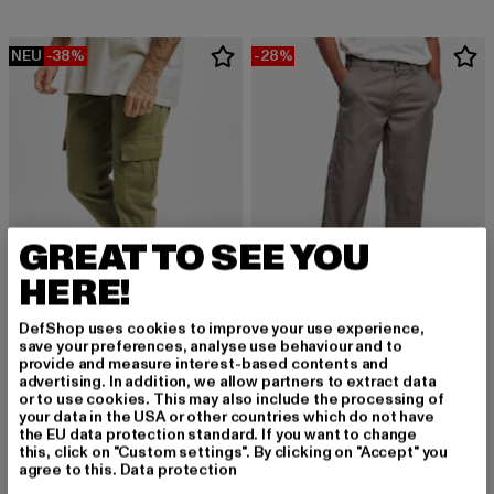
NEU
-38%
-28%
GREAT TO SEE YOU
HERE!
DefShop uses cookies to improve your use experience,
save your preferences, analyse use behaviour and to
URBAN CLASSICS
URBAN CLASSICS
provide and measure interest-based contents and
Washed Cargo Twill Jogging
Classic Workwear
advertising. In addition, we allow partners to extract data
or to use cookies. This may also include the processing of
Derzeitiger Preis: 37,19 EUR
Aktionspreis: 59,99 EUR
Derzeitiger Preis: 35,99 EUR
Aktionspreis:
37,19 EUR
59,99 EUR
35,99 EUR
49,99 EUR
your data in the USA or other countries which do not have
the EU data protection standard. If you want to change
this, click on "Custom settings". By clicking on "Accept" you
agree to this.
Data protection
-24%
-11%