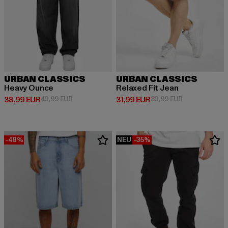
URBAN CLASSICS
URBAN CLASSICS
Heavy Ounce
Relaxed Fit Jean
Derzeitiger Preis: 38,99 EUR
Aktionspreis: 49,99 EUR
Derzeitiger Preis: 31,99 EUR
Aktionspreis: 
38,99 EUR
49,99 EUR
31,99 EUR
39,99 EUR
-48%
NEU
-35%