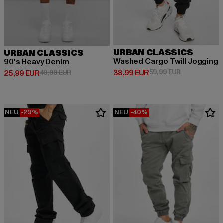
URBAN CLASSICS
URBAN CLASSICS
Washed Cargo Twill Jogging
90's Heavy Denim
Derzeitiger Preis: 38,99 EUR
Aktionspreis:
38,99 EUR
59,99 EUR
Derzeitiger Preis: 25,99 EUR
Aktionspreis: 49,99 EUR
25,99 EUR
49,99 EUR
NEU
-29%
NEU
-40%