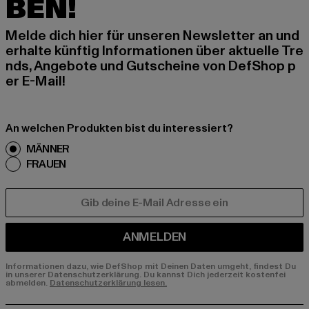
BEN!
Melde dich hier für unseren Newsletter an und
erhalte künftig Informationen über aktuelle Tre
nds, Angebote und Gutscheine von DefShop p
er E-Mail!
An welchen Produkten bist du interessiert?
MÄNNER
FRAUEN
E-MAIL
ANMELDEN
Informationen dazu, wie DefShop mit Deinen Daten umgeht, findest Du
in unserer Datenschutzerklärung. Du kannst Dich jederzeit kostenfei
abmelden.
Datenschutzerklärung lesen.