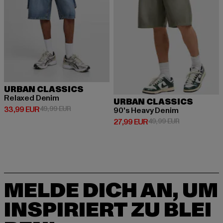
URBAN CLASSICS
Relaxed Denim
URBAN CLASSICS
Derzeitiger Preis: 33,99 EUR
Aktionspreis: 49,99 EUR
33,99 EUR
49,99 EUR
90's Heavy Denim
Derzeitiger Preis: 27,99 EUR
Aktionspreis:
27,99 EUR
49,99 EUR
MELDE DICH AN, UM
INSPIRIERT ZU BLEI