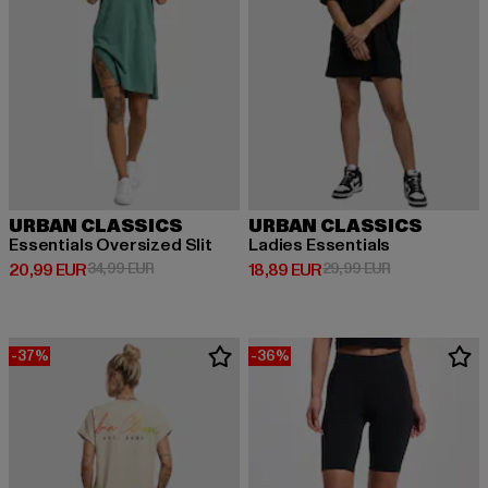
URBAN CLASSICS
URBAN CLASSICS
Essentials Oversized Slit
Ladies Essentials
Derzeitiger Preis: 20,99 EUR
Aktionspreis: 34,99 EUR
Derzeitiger Preis: 18,89 EUR
Aktionspreis: 
20,99 EUR
34,99 EUR
18,89 EUR
29,99 EUR
-37%
-36%