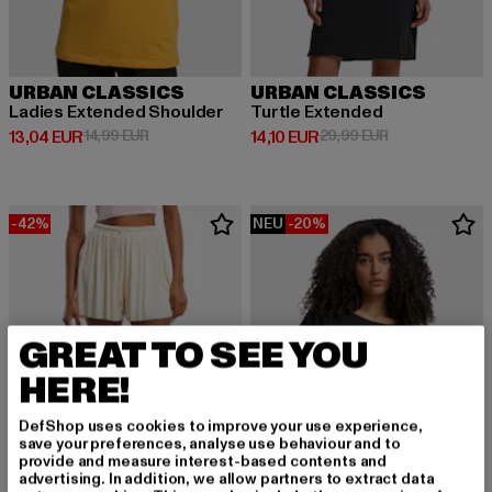
URBAN CLASSICS
URBAN CLASSICS
Ladies Extended Shoulder
Turtle Extended
Derzeitiger Preis: 13,04 EUR
Aktionspreis: 14,99 EUR
Derzeitiger Preis: 14,10 EUR
Aktionspreis: 
13,04 EUR
14,99 EUR
14,10 EUR
29,99 EUR
-42%
NEU
-20%
GREAT TO SEE YOU
HERE!
DefShop uses cookies to improve your use experience,
save your preferences, analyse use behaviour and to
provide and measure interest-based contents and
advertising. In addition, we allow partners to extract data