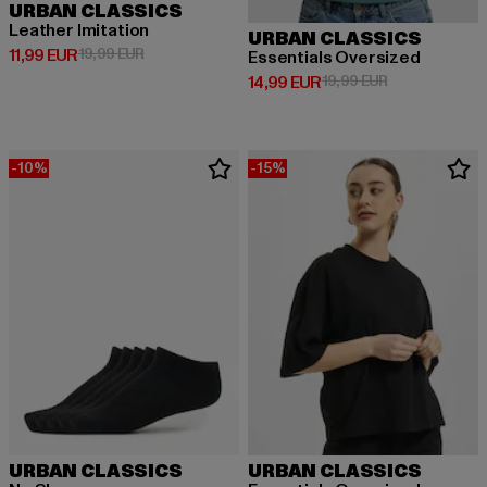
URBAN CLASSICS
Leather Imitation
URBAN CLASSICS
Derzeitiger Preis: 11,99 EUR
Aktionspreis: 19,99 EUR
11,99 EUR
19,99 EUR
Essentials Oversized
Derzeitiger Preis: 14,99 EUR
Aktionspreis: 
14,99 EUR
19,99 EUR
-10%
-15%
URBAN CLASSICS
URBAN CLASSICS