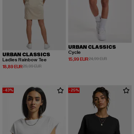
URBAN CLASSICS
Cycle
URBAN CLASSICS
Derzeitiger Preis: 15,99 EUR
Aktionspreis: 
15,99 EUR
24,99 EUR
Ladies Rainbow Tee
Derzeitiger Preis: 18,89 EUR
Aktionspreis: 29,99 EUR
18,89 EUR
29,99 EUR
-43%
-25%