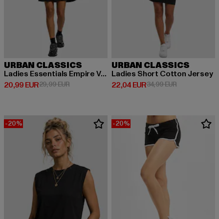
URBAN CLASSICS
URBAN CLASSICS
Ladies Essentials Empire Valance
Ladies Short Cotton Jersey
Derzeitiger Preis: 20,99 EUR
Aktionspreis: 29,99 EUR
Derzeitiger Preis: 22,04 EUR
Aktionspreis:
20,99 EUR
29,99 EUR
22,04 EUR
34,99 EUR
-20%
-20%