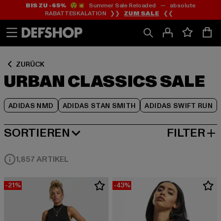
BIS ZU -65%
😲💥 Summer Sale Reloaded — absolute
Zum
Zum
Zum
RABATTESKALATION ❯❯
ZUM SALE
❮❮
Inhalt
Fußzeile
Produktraster
springen
springen
springen
ZURÜCK
URBAN CLASSICS SALE
ADIDAS NMD
ADIDAS STAN SMITH
ADIDAS SWIFT RUN
SORTIEREN
FILTER
BELIEBTESTE
1,857 ARTIKEL
-21%
-43%