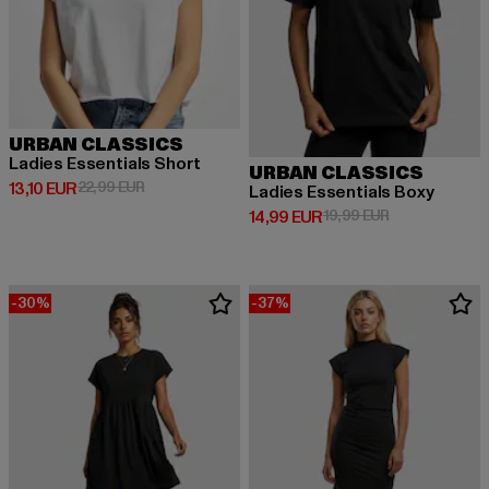
URBAN CLASSICS
Ladies Essentials Short
URBAN CLASSICS
Derzeitiger Preis: 13,10 EUR
Aktionspreis: 22,99 EUR
13,10 EUR
22,99 EUR
Ladies Essentials Boxy
Derzeitiger Preis: 14,99 EUR
Aktionspreis: 
14,99 EUR
19,99 EUR
-30%
-37%