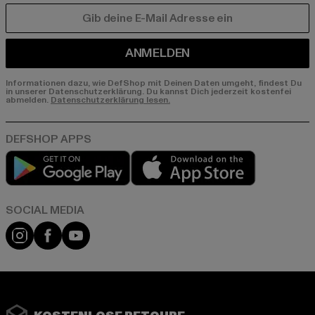
E-MAIL
ANMELDEN
Informationen dazu, wie DefShop mit Deinen Daten umgeht, findest Du
in unserer Datenschutzerklärung. Du kannst Dich jederzeit kostenfei
abmelden.
Datenschutzerklärung lesen.
Play market
App store
Instagram
Facebook
YouTube