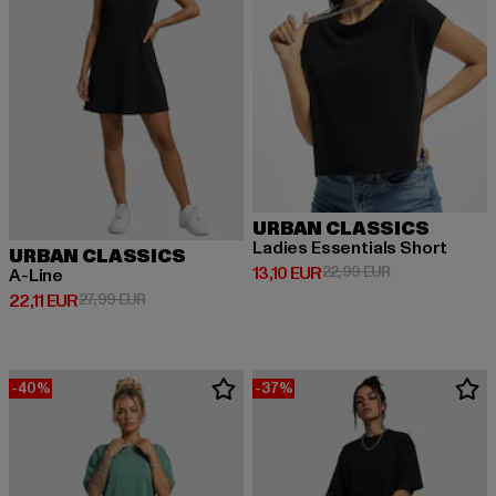
URBAN CLASSICS
Ladies Essentials Short
URBAN CLASSICS
Derzeitiger Preis: 13,10 EUR
Aktionspreis: 2
13,10 EUR
22,99 EUR
A-Line
Derzeitiger Preis: 22,11 EUR
Aktionspreis: 27,99 EUR
22,11 EUR
27,99 EUR
-40%
-37%