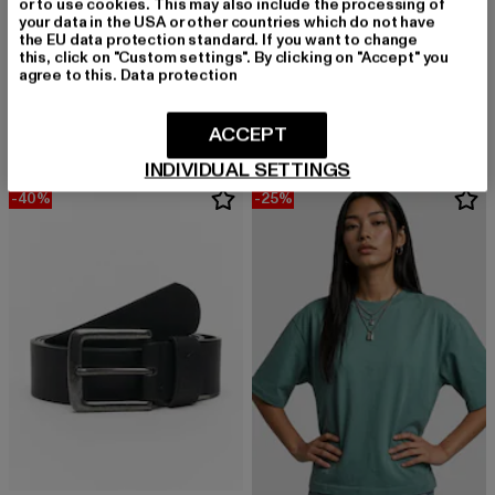
or to use cookies. This may also include the processing of
your data in the USA or other countries which do not have
URBAN CLASSICS
the EU data protection standard. If you want to change
Urban Classics Ladies Jersey Skort
this, click on "Custom settings". By clicking on "Accept" you
URBAN CLASSICS
agree to this.
Data protection
Derzeitiger Preis: 19,13 EUR
Aktionspreis: 32,99 EUR
19,13 EUR
32,99 EUR
Extended Shoulder
Derzeitiger Preis: 11,99 EUR
Aktionspreis: 1
11,99 EUR
14,99 EUR
ACCEPT
INDIVIDUAL SETTINGS
-40%
-25%