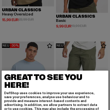
URBAN CLASSICS
Heavy Oversized
URBAN CLASSICS
Derzeitiger Preis: 15,99 EUR
Aktionspreis: 22,99 EUR
15,99 EUR
22,99 EUR
Basic
Derzeitiger Preis: 9,99 EUR
Aktionspreis: 1
9,99 EUR
19,99 EUR
NEU
-30%
NEU
GREAT TO SEE YOU
HERE!
DefShop uses cookies to improve your use experience,
save your preferences, analyse use behaviour and to
provide and measure interest-based contents and
advertising. In addition, we allow partners to extract data
or to use cookies. This may also include the processing of