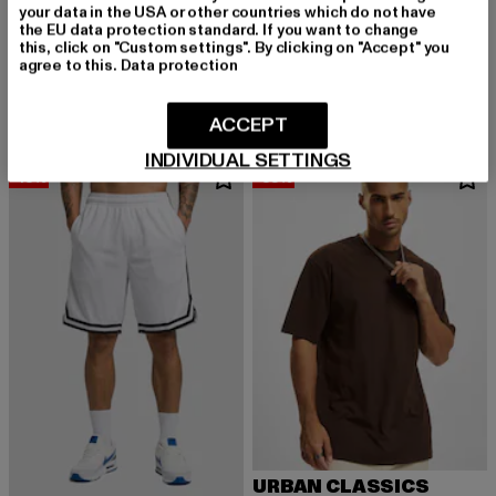
your data in the USA or other countries which do not have
BRANDIT
the EU data protection standard. If you want to change
BDU Ripstop
URBAN CLASSICS
this, click on "Custom settings". By clicking on "Accept" you
Derzeitiger Preis: 33,24 EUR
33,24 EUR
Heavy Oversized
agree to this.
Data protection
Derzeitiger Preis: 15,99 EUR
Aktionspreis: 22,99 EUR
15,99 EUR
22,99 EUR
ACCEPT
INDIVIDUAL SETTINGS
-13%
-35%
URBAN CLASSICS