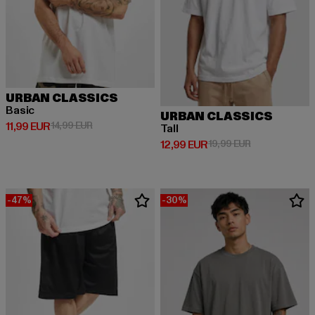
URBAN CLASSICS
Basic
URBAN CLASSICS
Derzeitiger Preis: 11,99 EUR
Aktionspreis: 14,99 EUR
11,99 EUR
14,99 EUR
Tall
Derzeitiger Preis: 12,99 EUR
Aktionspreis: 
12,99 EUR
19,99 EUR
-47%
-30%