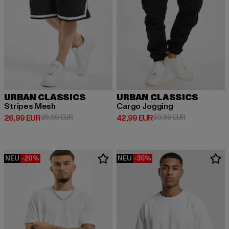
URBAN CLASSICS
URBAN CLASSICS
Stripes Mesh
Cargo Jogging
Derzeitiger Preis: 26,99 EUR
Aktionspreis: 29,99 EUR
Derzeitiger Preis: 42,99 EUR
Aktionspreis:
26,99 EUR
29,99 EUR
42,99 EUR
59,99 EUR
NEU
-20%
NEU
-35%