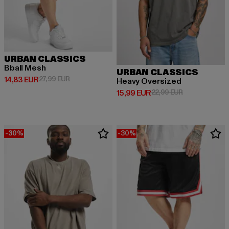
URBAN CLASSICS
Bball Mesh
URBAN CLASSICS
Derzeitiger Preis: 14,83 EUR
Aktionspreis: 27,99 EUR
14,83 EUR
27,99 EUR
Heavy Oversized
Derzeitiger Preis: 15,99 EUR
Aktionspreis: 
15,99 EUR
22,99 EUR
-30%
-30%