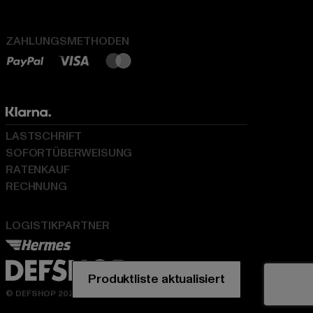
ZAHLUNGSMETHODEN
LASTSCHRIFT
SOFORTÜBERWEISUNG
RATENKAUF
RECHNUNG
LOGISTIKPARTNER
© DEFSHOP 2026. Alle Rechte vorbehalten