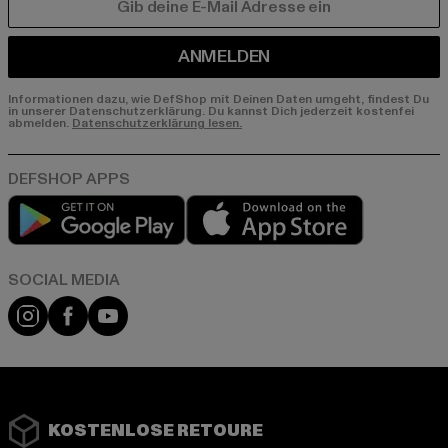
E-MAIL
ANMELDEN
Informationen dazu, wie DefShop mit Deinen Daten umgeht, findest Du
in unserer Datenschutzerklärung. Du kannst Dich jederzeit kostenfei
abmelden.
Datenschutzerklärung lesen.
Play market
App store
Instagram
Facebook
YouTube
KOSTENLOSE RETOURE