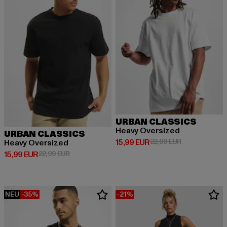
URBAN CLASSICS
Heavy Oversized
URBAN CLASSICS
Derzeitiger Preis: 15,99 EUR
Aktionspreis: 
15,99 EUR
22,99 EUR
Heavy Oversized
Derzeitiger Preis: 15,99 EUR
Aktionspreis: 22,99 EUR
15,99 EUR
22,99 EUR
NEU
-35%
-21%