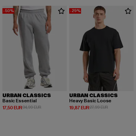
-50%
-29%
URBAN CLASSICS
URBAN CLASSICS
Basic Essential
Heavy Basic Loose
Derzeitiger Preis: 17,50 EUR
Aktionspreis: 34,99 EUR
Derzeitiger Preis: 19,87 EUR
Aktionspreis: 
17,50 EUR
34,99 EUR
19,87 EUR
27,99 EUR