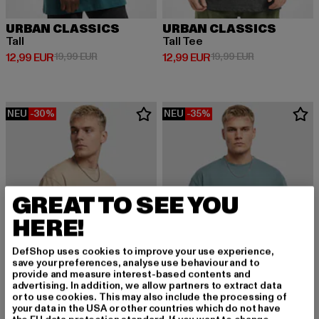
URBAN CLASSICS
URBAN CLASSICS
Tall
Tall Tee
Derzeitiger Preis: 12,99 EUR
Aktionspreis: 19,99 EUR
Derzeitiger Preis: 12,99 EUR
Aktionspreis: 
12,99 EUR
19,99 EUR
12,99 EUR
19,99 EUR
NEU
-30%
NEU
-35%
GREAT TO SEE YOU
HERE!
DefShop uses cookies to improve your use experience,
save your preferences, analyse use behaviour and to
provide and measure interest-based contents and
advertising. In addition, we allow partners to extract data
or to use cookies. This may also include the processing of
your data in the USA or other countries which do not have