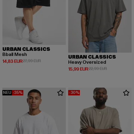
URBAN CLASSICS
Bball Mesh
URBAN CLASSICS
Derzeitiger Preis: 14,83 EUR
Aktionspreis: 27,99 EUR
14,83 EUR
27,99 EUR
Heavy Oversized
Derzeitiger Preis: 15,99 EUR
Aktionspreis: 
15,99 EUR
22,99 EUR
NEU
-35%
-30%