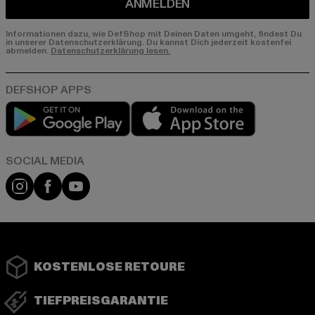
ANMELDEN
Informationen dazu, wie DefShop mit Deinen Daten umgeht, findest Du
in unserer Datenschutzerklärung. Du kannst Dich jederzeit kostenfei
abmelden.
Datenschutzerklärung lesen.
Play market
App store
Instagram
Facebook
YouTube
KOSTENLOSE RETOURE
TIEFPREISGARANTIE