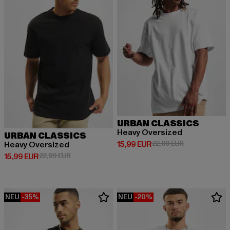
URBAN CLASSICS
Heavy Oversized
URBAN CLASSICS
Derzeitiger Preis: 15,99 EUR
Aktionspreis: 
15,99 EUR
22,99 EUR
Heavy Oversized
Derzeitiger Preis: 15,99 EUR
Aktionspreis: 22,99 EUR
15,99 EUR
22,99 EUR
NEU
-35%
NEU
-20%