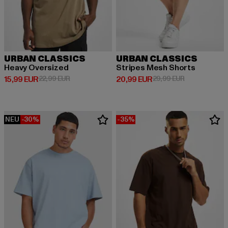
URBAN CLASSICS
URBAN CLASSICS
Heavy Oversized
Stripes Mesh Shorts
Derzeitiger Preis: 15,99 EUR
Aktionspreis: 22,99 EUR
Derzeitiger Preis: 20,99 EUR
Aktionspreis:
15,99 EUR
22,99 EUR
20,99 EUR
29,99 EUR
NEU
-30%
-35%