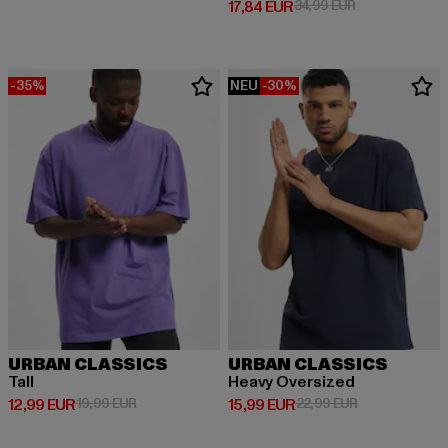
Derzeitiger Preis: 17,84 EUR
Aktionspreis: 
17,84 EUR
34,99 EUR
-35%
NEU
-30%
URBAN CLASSICS
URBAN CLASSICS
Tall
Heavy Oversized
Derzeitiger Preis: 12,99 EUR
Aktionspreis: 19,99 EUR
Derzeitiger Preis: 15,99 EUR
Aktionspreis: 
12,99 EUR
19,99 EUR
15,99 EUR
22,99 EUR