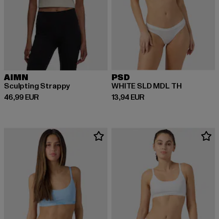
AIMN
PSD
Sculpting Strappy
WHITE SLD MDL TH
Derzeitiger Preis: 46,99 EUR
Derzeitiger Preis: 13,94 EUR
46,99 EUR
13,94 EUR