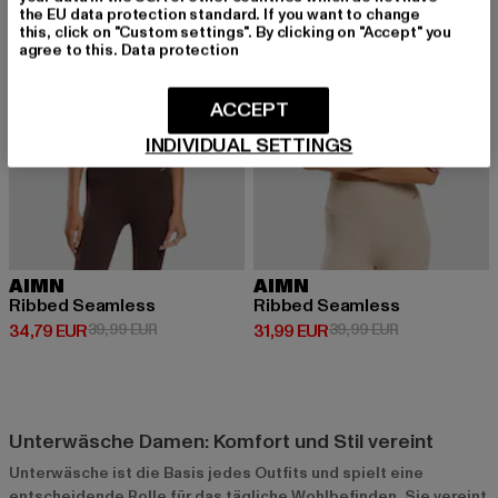
the EU data protection standard. If you want to change
this, click on "Custom settings". By clicking on "Accept" you
agree to this.
Data protection
ACCEPT
INDIVIDUAL SETTINGS
AIMN
AIMN
Ribbed Seamless
Ribbed Seamless
Derzeitiger Preis: 34,79 EUR
Aktionspreis: 39,99 EUR
Derzeitiger Preis: 31,99 EUR
Aktionspreis: 
34,79 EUR
39,99 EUR
31,99 EUR
39,99 EUR
Unterwäsche Damen: Komfort und Stil vereint
Unterwäsche ist die Basis jedes Outfits und spielt eine
entscheidende Rolle für das tägliche Wohlbefinden. Sie vereint