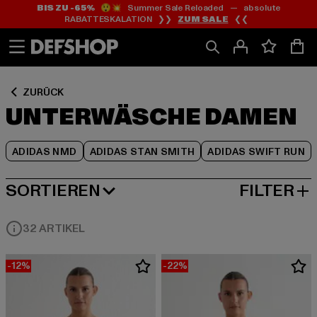
BIS ZU -65%
😲💥 Summer Sale Reloaded — absolute
Zum
Zum
Zum
RABATTESKALATION ❯❯
ZUM SALE
❮❮
Inhalt
Fußzeile
Produktraster
springen
springen
springen
ZURÜCK
UNTERWÄSCHE DAMEN
ADIDAS NMD
ADIDAS STAN SMITH
ADIDAS SWIFT RUN
SORTIEREN
FILTER
NEUESTE
32 ARTIKEL
-12%
-22%