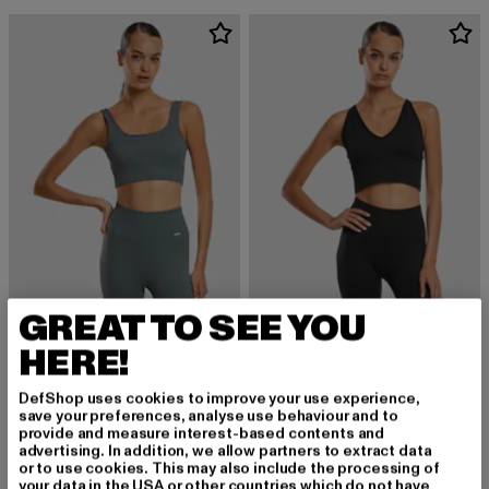
GREAT TO SEE YOU
AIMN
AIMN
HERE!
Ribbed Seamless
AMN-243-BRA-24070409-010 AIMN Shape Seamless Cross Back Bralette
Derzeitiger Preis: 44,99 EUR
Derzeitiger Preis: 45,99 EUR
44,99 EUR
45,99 EUR
DefShop uses cookies to improve your use experience,
save your preferences, analyse use behaviour and to
provide and measure interest-based contents and
advertising. In addition, we allow partners to extract data
-13%
-20%
or to use cookies. This may also include the processing of
your data in the USA or other countries which do not have