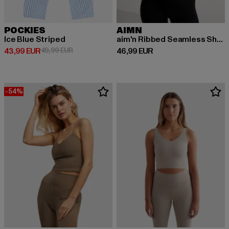
POCKIES
AIMN
Ice Blue Striped
aim'n Ribbed Seamless Shaping Bralette
Derzeitiger Preis: 43,99 EUR
Aktionspreis: 49,99 EUR
Derzeitiger Preis: 46,99 EUR
43,99 EUR
49,99 EUR
46,99 EUR
-54%