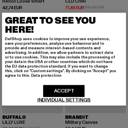
Renzo Loose Smart
CLD CHAI
Derzeitiger Preis: 42,74 EUR
Derzeitiger Preis: 71,49 EUR
Aktionspreis:
42,74 EUR
71,49 EUR
109,99 EUR
GREAT TO SEE YOU
HERE!
-15%
DefShop uses cookies to improve your use experience,
save your preferences, analyse use behaviour and to
provide and measure interest-based contents and
advertising. In addition, we allow partners to extract data
or to use cookies. This may also include the processing of
your data in the USA or other countries which do not have
the EU data protection standard. If you want to change
this, click on "Custom settings". By clicking on "Accept" you
agree to this.
Data protection
ACCEPT
INDIVIDUAL SETTINGS
BUFFALO
BRANDIT
LILLY LUXE
Military Canvas