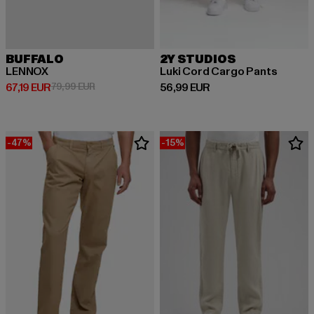
BUFFALO
2Y STUDIOS
LENNOX
Luki Cord Cargo Pants
Derzeitiger Preis: 67,19 EUR
Aktionspreis: 79,99 EUR
Derzeitiger Preis: 56,99 EUR
67,19 EUR
79,99 EUR
56,99 EUR
-47%
-15%