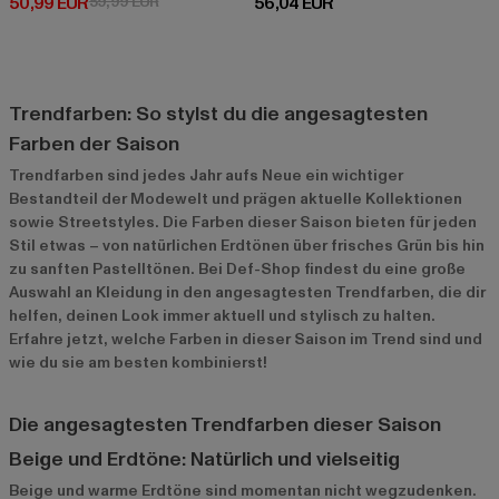
Derzeitiger Preis: 50,99 EUR
Aktionspreis: 59,99 EUR
Derzeitiger Preis: 56,04 EUR
50,99 EUR
59,99 EUR
56,04 EUR
Trendfarben: So stylst du die angesagtesten
Farben der Saison
Trendfarben sind jedes Jahr aufs Neue ein wichtiger
Bestandteil der Modewelt und prägen aktuelle Kollektionen
sowie Streetstyles. Die Farben dieser Saison bieten für jeden
Stil etwas – von natürlichen Erdtönen über frisches Grün bis hin
zu sanften Pastelltönen. Bei Def-Shop findest du eine große
Auswahl an Kleidung in den angesagtesten Trendfarben, die dir
helfen, deinen Look immer aktuell und stylisch zu halten.
Erfahre jetzt, welche Farben in dieser Saison im Trend sind und
wie du sie am besten kombinierst!
Die angesagtesten Trendfarben dieser Saison
Beige und Erdtöne: Natürlich und vielseitig
Beige und warme Erdtöne sind momentan nicht wegzudenken.