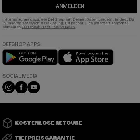
ANMELDEN
Informationen dazu, wie DefShop mit Deinen Daten umgeht, findest Du
in unserer Datenschutzerklärung. Du kannst Dich jederzeit kostenfei
abmelden.
Datenschutzerklärung lesen.
Play market
App store
Instagram
Facebook
YouTube
KOSTENLOSE RETOURE
TIEFPREISGARANTIE