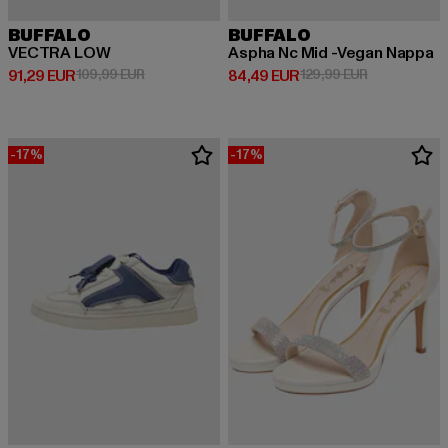
BUFFALO
BUFFALO
VECTRA LOW
Aspha Nc Mid -Vegan Nappa
Derzeitiger Preis: 91,29 EUR
Aktionspreis: 109,99 EUR
Derzeitiger Preis: 84,49 EUR
Aktionspreis
91,29 EUR
109,99 EUR
84,49 EUR
129,99 EUR
-17%
-17%