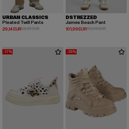
URBAN CLASSICS
DSTREZZED
Pleated Twill Pants
James Beach Pant
Derzeitiger Preis: 29,14 EUR
Aktionspreis: 54,99 EUR
Derzeitiger Preis: 101,99 EUR
Aktionspreis:
29,14 EUR
54,99 EUR
101,99 EUR
119,99 EUR
-17%
-35%