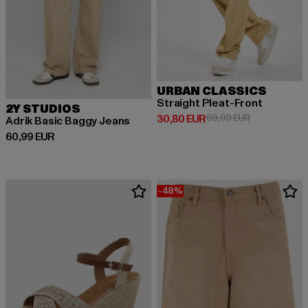
URBAN CLASSICS
Straight Pleat-Front
2Y STUDIOS
Derzeitiger Preis: 30,80 EUR
Aktionspreis:
30,80 EUR
69,99 EUR
Adrik Basic Baggy Jeans
Derzeitiger Preis: 60,99 EUR
60,99 EUR
-48%