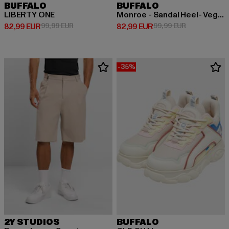
BUFFALO
BUFFALO
LIBERTY ONE
Monroe - Sandal Heel- Vegan Nappa
Derzeitiger Preis: 82,99 EUR
Aktionspreis: 99,99 EUR
Derzeitiger Preis: 82,99 EUR
Aktionspreis:
82,99 EUR
99,99 EUR
82,99 EUR
99,99 EUR
-35%
2Y STUDIOS
BUFFALO