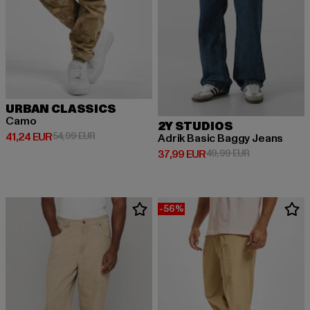
URBAN CLASSICS
Camo
2Y STUDIOS
Derzeitiger Preis: 41,24 EUR
Aktionspreis: 54,99 EUR
41,24 EUR
54,99 EUR
Adrik Basic Baggy Jeans
Derzeitiger Preis: 37,99 EUR
Aktionspreis:
37,99 EUR
49,99 EUR
-56%