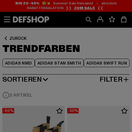
BIS ZU -65%
😲💥 Summer Sale Reloaded — absolute
Zum
Zum
Zum
RABATTESKALATION ❯❯
ZUM SALE
❮❮
Inhalt
Fußzeile
Produktraster
springen
springen
springen
ZURÜCK
TRENDFARBEN
ADIDAS NMD
ADIDAS STAN SMITH
ADIDAS SWIFT RUN
SORTIEREN
FILTER
BELIEBTESTE
2 ARTIKEL
-60%
-50%