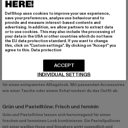
HERE!
Def und Jack & Jones: Qualität und
Trendbewusstsein
DefShop uses cookies to improve your use experience,
save your preferences, analyse use behaviour and to
Def
und
Jack & Jones
bieten hochwertige Kleidungsstücke in
provide and measure interest-based contents and
advertising. In addition, we allow partners to extract data
den aktuellen Trendfarben und überzeugen durch
or to use cookies. This may also include the processing of
trendbewusstes Design und Qualität. Diese Marken sind ideal
your data in the USA or other countries which do not have
für alle, die auf Stil und Langlebigkeit setzen.
the EU data protection standard. If you want to change
this, click on "Custom settings". By clicking on "Accept" you
agree to this.
Data protection
Styling-Tipps für verschiedene Trendfarben
Beige und Erdtöne: Casual mit Jeans und Boots
ACCEPT
Für einen lässigen Look sind Beige und Erdtöne die perfekte
INDIVIDUAL SETTINGS
Wahl. Kombiniere ein beiges Oberteil mit einer Jeans und Boots
für einen entspannten Alltagslook. Mit passenden Accessoires
wie einer Tasche oder einem Schal rundest du das Outfit ab.
Grün und Pastelltöne: Frisch und feminin
Grün und Pastelltöne lassen sich hervorragend für einen
frischen und femininen Look kombinieren. Ein Pastellpullover
mit einer weißen Hose und Sneakers wirkt jugendlich und