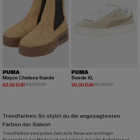
PUMA
PUMA
Mayze Chelsea Suede
Suede XL
Derzeitiger Preis: 62,00 EUR
Aktionspreis: 154,99 EUR
Derzeitiger Preis: 50,00 EUR
Aktionspreis:
62,00 EUR
154,99 EUR
50,00 EUR
99,99 EUR
Trendfarben: So stylst du die angesagtesten
Farben der Saison
Trendfarben sind jedes Jahr aufs Neue ein wichtiger
Bestandteil der Modewelt und prägen aktuelle Kollektionen