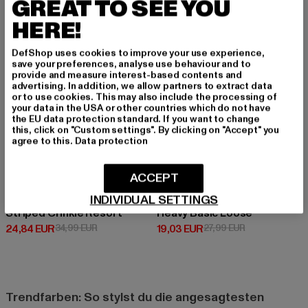
GREAT TO SEE YOU
-29%
-32%
HERE!
DefShop uses cookies to improve your use experience,
save your preferences, analyse use behaviour and to
provide and measure interest-based contents and
advertising. In addition, we allow partners to extract data
or to use cookies. This may also include the processing of
your data in the USA or other countries which do not have
the EU data protection standard. If you want to change
this, click on "Custom settings". By clicking on "Accept" you
agree to this.
Data protection
ACCEPT
INDIVIDUAL SETTINGS
URBAN CLASSICS
URBAN CLASSICS
Striped Crinkle Resort
Heavy Basic Loose
Derzeitiger Preis: 24,84 EUR
Aktionspreis: 34,99 EUR
Derzeitiger Preis: 19,03 EUR
Aktionspreis: 
24,84 EUR
34,99 EUR
19,03 EUR
27,99 EUR
Trendfarben: So stylst du die angesagtesten