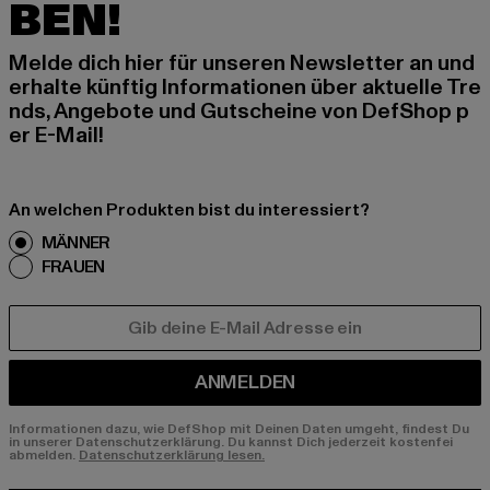
BEN!
Melde dich hier für unseren Newsletter an und
erhalte künftig Informationen über aktuelle Tre
nds, Angebote und Gutscheine von DefShop p
er E-Mail!
An welchen Produkten bist du interessiert?
MÄNNER
FRAUEN
E-MAIL
ANMELDEN
Informationen dazu, wie DefShop mit Deinen Daten umgeht, findest Du
in unserer Datenschutzerklärung. Du kannst Dich jederzeit kostenfei
abmelden.
Datenschutzerklärung lesen.