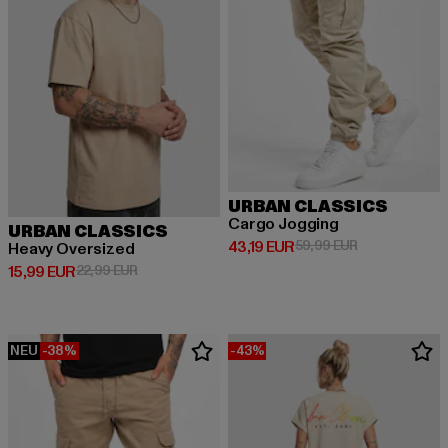
URBAN CLASSICS
Cargo Jogging
URBAN CLASSICS
Derzeitiger Preis: 43,19 EUR
Aktionspreis: 
43,19 EUR
59,99 EUR
Heavy Oversized
Derzeitiger Preis: 15,99 EUR
Aktionspreis: 22,99 EUR
15,99 EUR
22,99 EUR
NEU
-38%
-43%