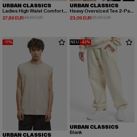
URBAN CLASSICS
URBAN CLASSICS
Ladies High Waist Comfort Jogging
Heavy Oversized Tee 2-Pack
Derzeitiger Preis: 27,89 EUR
Aktionspreis: 44,99 EUR
Derzeitiger Preis: 23,09 EUR
Aktionspreis:
27,89 EUR
44,99 EUR
23,09 EUR
29,99 EUR
-11%
NEU
-42%
URBAN CLASSICS
Blank
URBAN CLASSICS