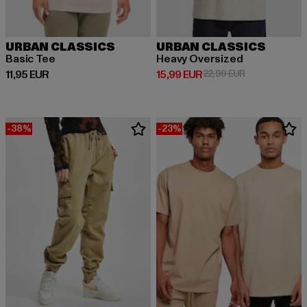
URBAN CLASSICS
URBAN CLASSICS
Basic Tee
Heavy Oversized
Derzeitiger Preis: 11,95 EUR
Derzeitiger Preis: 15,99 EUR
Aktionspreis: 
11,95 EUR
15,99 EUR
22,99 EUR
-38%
-23%