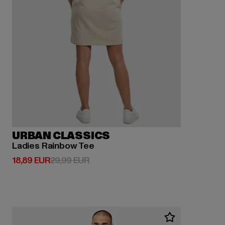
URBAN CLASSICS
Ladies Rainbow Tee
Derzeitiger Preis: 18,89 EUR
Aktionspreis: 29,99 EUR
18,89 EUR
29,99 EUR