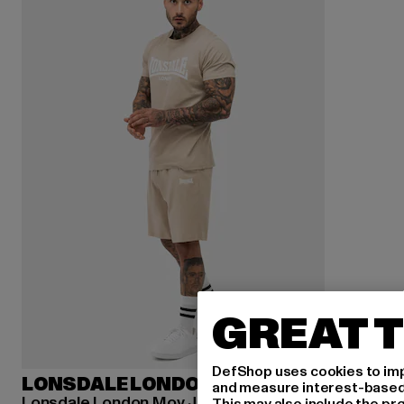
GREAT T
DefShop uses cookies to imp
LONSDALE LONDON
and measure interest-based c
Lonsdale London Moy Jogginganzüge
This may also include the pr