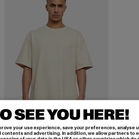
O SEE YOU HERE!
rove your use experience, save your preferences, analyse u
URBAN CLASSICS
ontents and advertising. In addition, we allow partners to e
Heavy Oversized
ocessing of your data in the USA or other countries which do 