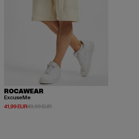
ROCAWEAR
ExcuseMe
Derzeitiger Preis: 41,99 EUR
Aktionspreis: 49,99 EUR
41,99 EUR
49,99 EUR