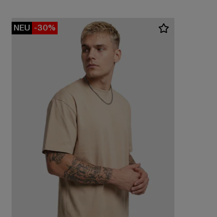
NEU
-30%