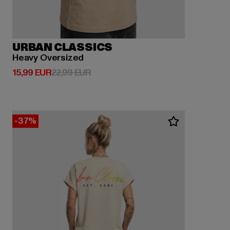
URBAN CLASSICS
Heavy Oversized
Derzeitiger Preis: 15,99 EUR
Aktionspreis: 22,99 EUR
15,99 EUR
22,99 EUR
-37%