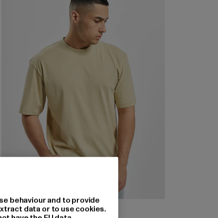
se behaviour and to provide
URBAN CLASSICS
xtract data or to use cookies.
Tall
not have the EU data