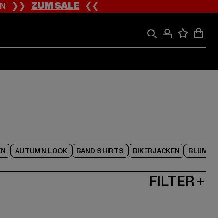
ION ❯❯
ZUM SALE
❮❮
EN
AUTUMN LOOK
BAND SHIRTS
BIKERJACKEN
BLUME
FILTER