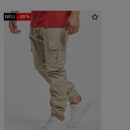
NEU
-28%