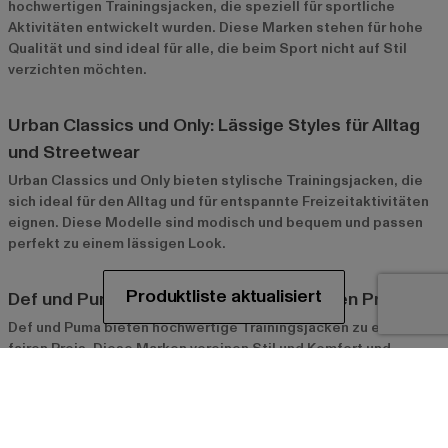
hochwertigen Trainingsjacken, die speziell für sportliche
Aktivitäten entwickelt wurden. Diese Marken stehen für hohe
Qualität und sind ideal für alle, die beim Sport nicht auf Stil
verzichten möchten.
Urban Classics und Only: Lässige Styles für Alltag
und Streetwear
Urban Classics
und
Only
bieten stylische Trainingsjacken, die
sich ideal für den Alltag und für entspannte Freizeitaktivitäten
eignen. Diese Modelle sind modisch und bequem und passen
perfekt zu einem lässigen Look.
Def und Puma: Qualität und Stil zum fairen Preis
Def
und
Puma
bieten hochwertige Trainingsjacken zu einem
fairen Preis. Diese Marken vereinen Stil und Komfort und
eignen sich ideal für alle, die auf Qualität achten, ohne das
Budget zu sprengen.
Styling-Tipps für Damen-Trainingsjacken