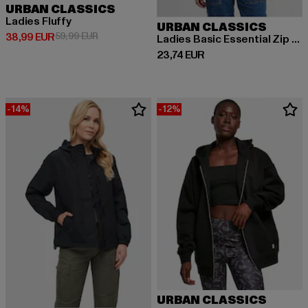
URBAN CLASSICS
Ladies Fluffy
URBAN CLASSICS
Derzeitiger Preis: 38,99 EUR
Aktionspreis: 59,99 EUR
38,99 EUR
59,99 EUR
Ladies Basic Essential Zip Hoody
Derzeitiger Preis: 23,74 EUR
23,74 EUR
-14%
-12%
URBAN CLASSICS