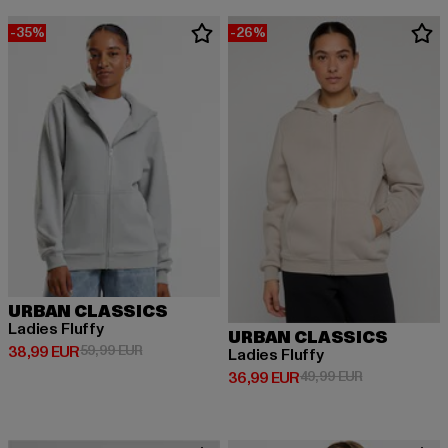
-35%
-26%
URBAN CLASSICS
Ladies Fluffy
URBAN CLASSICS
Derzeitiger Preis: 38,99 EUR
Aktionspreis: 59,99 EUR
38,99 EUR
59,99 EUR
Ladies Fluffy
Derzeitiger Preis: 36,99 EUR
Aktionspreis:
36,99 EUR
49,99 EUR