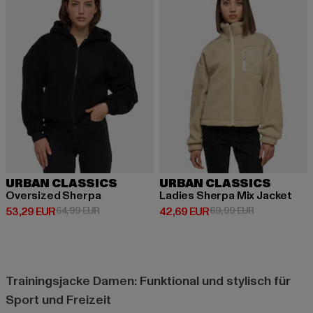
URBAN CLASSICS
URBAN CLASSICS
Oversized Sherpa
Ladies Sherpa Mix Jacket
Derzeitiger Preis: 53,29 EUR
Aktionspreis: 64,99 EUR
Derzeitiger Preis: 42,69 EUR
Aktionspreis:
53,29 EUR
64,99 EUR
42,69 EUR
69,99 EUR
Trainingsjacke Damen: Funktional und stylisch für
Sport und Freizeit