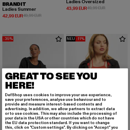
Ladies Oversized
BRANDIT
Derzeitiger Preis: 43,99 EUR
Aktionspreis:
43,99 EUR
49,99 EUR
Ladies Summer
Derzeitiger Preis: 42,99 EUR
Aktionspreis: 49,99 EUR
42,99 EUR
49,99 EUR
-35%
NEU
-11%
GREAT TO SEE YOU
HERE!
DefShop uses cookies to improve your use experience,
save your preferences, analyse use behaviour and to
provide and measure interest-based contents and
advertising. In addition, we allow partners to extract data
or to use cookies. This may also include the processing of
your data in the USA or other countries which do not have
URBAN CLASSICS
BRANDIT
the EU data protection standard. If you want to change
Ladies Fluffy
Ladies Lord Canterbury
this, click on "Custom settings". By clicking on "Accept" you