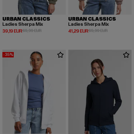
URBAN CLASSICS
URBAN CLASSICS
Ladies Sherpa Mix
Ladies Sherpa Mix
Derzeitiger Preis: 39,19 EUR
Aktionspreis: 69,99 EUR
Derzeitiger Preis: 41,29 EUR
Aktionspreis:
39,19 EUR
69,99 EUR
41,29 EUR
69,99 EUR
-35%