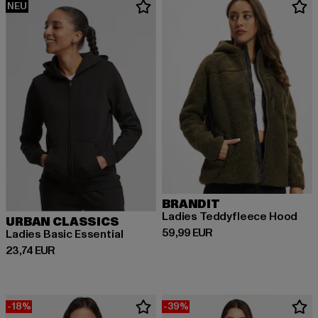
NEU
BRANDIT
Ladies Teddyfleece Hood
URBAN CLASSICS
Derzeitiger Preis: 59,99 EUR
59,99 EUR
Ladies Basic Essential
Derzeitiger Preis: 23,74 EUR
23,74 EUR
-18%
-39%