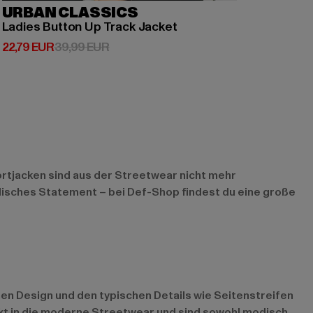
URBAN CLASSICS
Ladies Button Up Track Jacket
Derzeitiger Preis: 22,79 EUR
Aktionspreis: 39,99 EUR
22,79 EUR
39,99 EUR
portjacken sind aus der Streetwear nicht mehr
disches Statement – bei Def-Shop findest du eine große
nen Design und den typischen Details wie Seitenstreifen
ekt in die moderne Streetwear und sind sowohl modisch