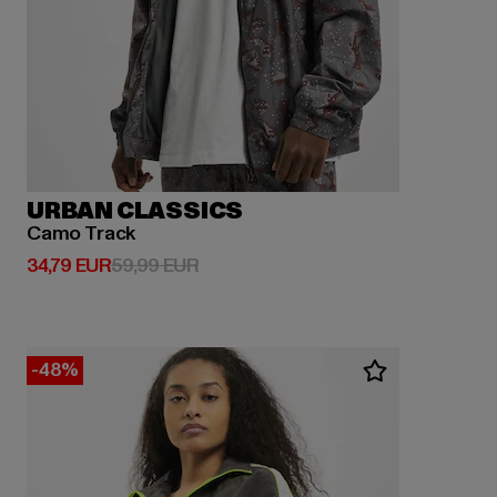
URBAN CLASSICS
Camo Track
Derzeitiger Preis: 34,79 EUR
Aktionspreis: 59,99 EUR
34,79 EUR
59,99 EUR
-48%