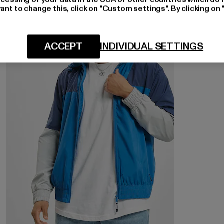
ant to change this, click on "Custom settings". By clicking on 
-60%
ACCEPT
INDIVIDUAL SETTINGS