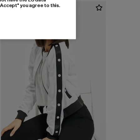
"Accept" you agree to this.
-43%