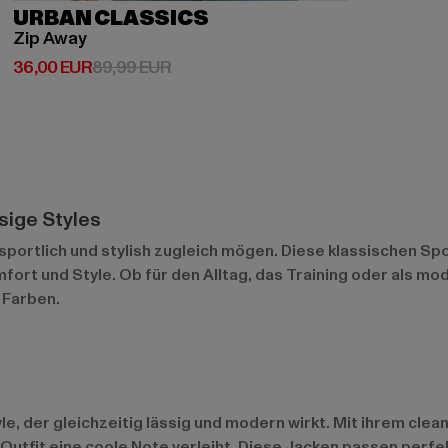
URBAN CLASSICS
Zip Away
Derzeitiger Preis: 36,00 EUR
Aktionspreis: 89,99 EUR
36,00 EUR
89,99 EUR
ssige Styles
s sportlich und stylish zugleich mögen. Diese klassischen S
rt und Style. Ob für den Alltag, das Training oder als mo
 Farben.
e, der gleichzeitig lässig und modern wirkt. Mit ihrem clea
 Outfit eine coole Note verleiht. Diese Jacken passen perf