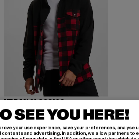
URBAN CLASSICS
Patterned Polar Fleece Track
O SEE YOU HERE!
Derzeitiger Preis: 30,00 EUR
Aktionspreis: 59,99 EUR
30,00 EUR
59,99 EUR
rove your use experience, save your preferences, analyse u
ontents and advertising. In addition, we allow partners to e
ocessing of your data in the USA or other countries which do 