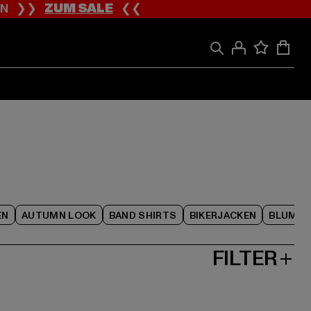
ION ❯❯
ZUM SALE
❮❮
EN
AUTUMN LOOK
BAND SHIRTS
BIKERJACKEN
BLUME
FILTER