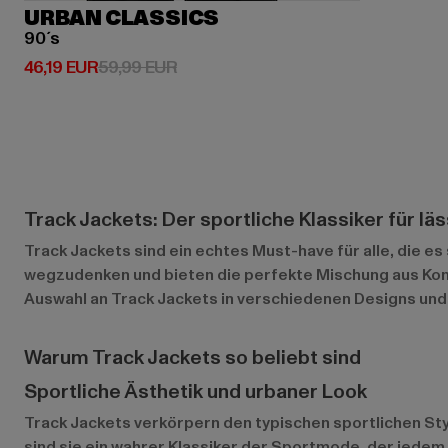
URBAN CLASSICS
90´s
Derzeitiger Preis: 46,19 EUR
Aktionspreis: 59,99 EUR
46,19 EUR
59,99 EUR
Track Jackets: Der sportliche Klassiker für lä
Track Jackets sind ein echtes Must-have für alle, die e
wegzudenken und bieten die perfekte Mischung aus Komfo
Auswahl an Track Jackets in verschiedenen Designs und
Warum Track Jackets so beliebt sind
Sportliche Ästhetik und urbaner Look
Track Jackets verkörpern den typischen sportlichen Styl
sind sie ein wahrer Klassiker der Sportmode, der jedem