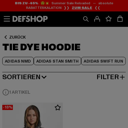
BIS ZU -65%
😲💥 Summer Sale Reloaded — absolute
Zum
Zum
Zum
RABATTESKALATION ❯❯
ZUM SALE
❮❮
Inhalt
Fußzeile
Produktraster
springen
springen
springen
ZURÜCK
TIE DYE HOODIE
ADIDAS NMD
ADIDAS STAN SMITH
ADIDAS SWIFT RUN
SORTIEREN
FILTER
BELIEBTESTE
1 ARTIKEL
-18%