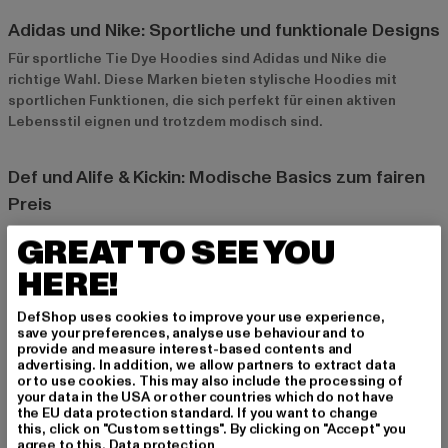
Adidas und Nike: Sportliche und funktionale Designs
Für sportliche Tie Dye Hoodies sind
Adidas
und
Nike
die
richtige Wahl. Diese Marken bieten stylische Hoodies mit
sportlichen Funktionen, die sich perfekt für einen aktiven
Lebensstil eignen und trotzdem modisch sind.
Def und Alife & Kickin: Modische Basics zum fairen
Preis
Def
und
Alife & Kickin
bieten hochwertige Tie Dye Hoodies zu
GREAT TO SEE YOU
einem fairen Preis. Diese Modelle sind ideal für alle, die auf Stil
HERE!
und Komfort setzen, ohne das Budget zu belasten.
DefShop uses cookies to improve your use experience,
Styling-Tipps für Tie Dye Hoodies
save your preferences, analyse use behaviour and to
provide and measure interest-based contents and
Lässig mit Jeans und Sneakers
advertising. In addition, we allow partners to extract data
or to use cookies. This may also include the processing of
Für einen entspannten Look kombinierst du deinen Tie Dye
your data in the USA or other countries which do not have
Hoodie am besten mit Jeans und Sneakers. Dieser Style ist
the EU data protection standard. If you want to change
this, click on "Custom settings". By clicking on "Accept" you
bequem und passt perfekt für den Alltag oder den
agree to this.
Data protection