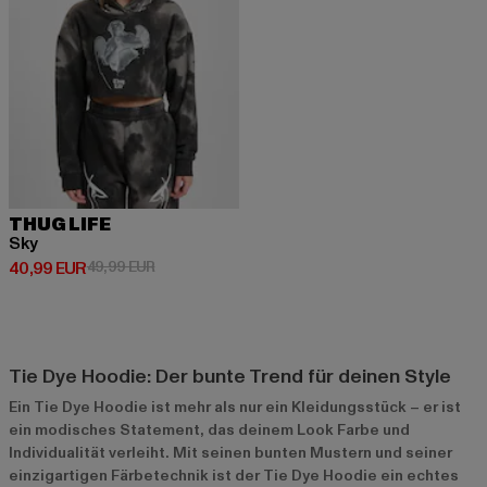
THUG LIFE
Sky
Derzeitiger Preis: 40,99 EUR
Aktionspreis: 49,99 EUR
40,99 EUR
49,99 EUR
Tie Dye Hoodie: Der bunte Trend für deinen Style
Ein Tie Dye Hoodie ist mehr als nur ein Kleidungsstück – er ist
ein modisches Statement, das deinem Look Farbe und
Individualität verleiht. Mit seinen bunten Mustern und seiner
einzigartigen Färbetechnik ist der Tie Dye Hoodie ein echtes