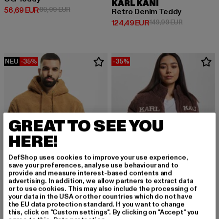
KARL KANI
Derzeitiger Preis: 56,69 EUR
Aktionspreis: 89,99 EUR
56,69 EUR
89,99 EUR
Retro Denim Teddy
Derzeitiger Preis: 124,49 EUR
Aktionsprei
124,49 EUR
149,99 EUR
NEU
-35%
-35%
GREAT TO SEE YOU
HERE!
DefShop uses cookies to improve your use experience,
save your preferences, analyse use behaviour and to
provide and measure interest-based contents and
advertising. In addition, we allow partners to extract data
or to use cookies. This may also include the processing of
your data in the USA or other countries which do not have
KARL KANI
KARL KANI
the EU data protection standard. If you want to change
Small Signature Teddy
Retro Teddy
this, click on "Custom settings". By clicking on "Accept" you
Derzeitiger Preis: 51,99 EUR
Aktionspreis: 79,99 EUR
Derzeitiger Preis: 90,99 EUR
Aktionspreis
51,99 EUR
79,99 EUR
90,99 EUR
139,99 EUR