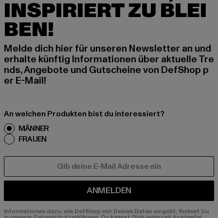
INSPIRIERT ZU BLEI
BEN!
Melde dich hier für unseren Newsletter an und
erhalte künftig Informationen über aktuelle Tre
nds, Angebote und Gutscheine von DefShop p
er E-Mail!
An welchen Produkten bist du interessiert?
MÄNNER
FRAUEN
E-MAIL
ANMELDEN
Informationen dazu, wie DefShop mit Deinen Daten umgeht, findest Du
in unserer Datenschutzerklärung. Du kannst Dich jederzeit kostenfei